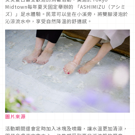
Midtown每年夏天固定舉辦的 「ASHIMIZU（アシミ
ズ）」足水體驗。民眾可以坐在小溪旁，將雙腳浸泡於
沁涼流水中，享受自然降溫的舒適感。
圖片來源
活動期間還會定時加入冰塊及噴霧，讓水溫更加清涼，