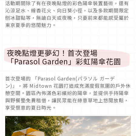
活動期間除了有在夜晚點燈的彩色陽傘裝置藝術，還有
沁涼足水、線香花火、向日葵小徑，以及多款期間限定
刨冰甜點等，無論白天或夜晚，只要前來都能感受屬於
東京夏季的悠閒魅力。
夜晚點燈更夢幻！首次登場
「Parasol Garden」彩虹陽傘花園
首次登場的 「Parasol Garden(パラソル ガーデ
ン)」，將 Midtown 花園打造成充滿度假氛圍的戶外休
憩空間。園區內佈滿色彩繽紛的陽傘，並提供手持陽傘
與野餐墊免費租借，讓民眾能在綠意草地上悠閒放鬆，
享受愜意的夏日時光。