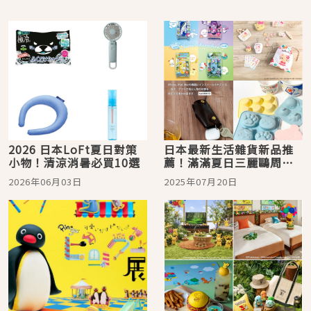
2026 日本LoFt夏日對策
日本最新生活雜貨新品推
小物！清涼消暑必買10選
薦！滿滿夏日三麗鷗周邊
來幫你消消暑
2026年06月03日
2025年07月20日