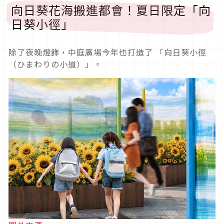
向日葵花海搬進都會！夏日限定「向
日葵小徑」
除了夜晚燈飾，中庭廣場今年也打造了 「向日葵小徑
（ひまわりの小道）」。