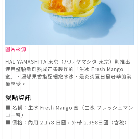
圖片來源
HAL YAMASHITA 東京（ハル ヤマシタ 東京）則推出
使用整顆新鮮熟成芒果製作的「生冰 Fresh Mango
蜜」，濃郁果香搭配細緻冰沙，是炎炎夏日最奢華的消
暑享受。
餐點資訊
■ 名稱：生冰 Fresh Mango 蜜（生氷 フレッシュマン
ゴー蜜）
■ 價格：內用 2,178 日圓，外帶 2,398日圓（含稅）