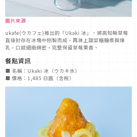
圖片來源
ukafe(ウカフェ)推出的「Ukaki 冰」，將高知縣草莓
直接封存在冰塊中刨製而成，再淋上甜菜糖糖漿與煉
乳，口感細緻綿密，完整保留草莓果香。
餐點資訊
■ 名稱：Ukaki 冰（ウカキ氷）
■ 價格：1,485 日圓（含稅）