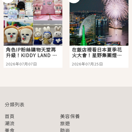
角色IP粉絲購物天堂再
在飯店裡看日本夏季花
升級！KIDDY LAND 原
火大會！星野集團煙火
宿店吉伊卡哇迎客，新
景觀飯店6選，讓你不用
2026年07月07日
2026年07月25日
開幕 OMOKADO 店3分
人擠人悠閒欣賞
即達
分類列表
首頁
美容保養
潮流
旅遊
美食
時尚