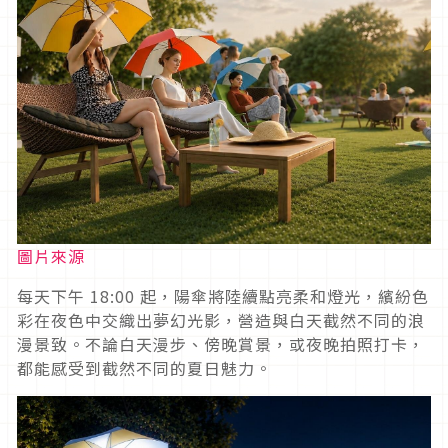
圖片來源
每天下午 18:00 起，陽傘將陸續點亮柔和燈光，繽紛色
彩在夜色中交織出夢幻光影，營造與白天截然不同的浪
漫景致。不論白天漫步、傍晚賞景，或夜晚拍照打卡，
都能感受到截然不同的夏日魅力。