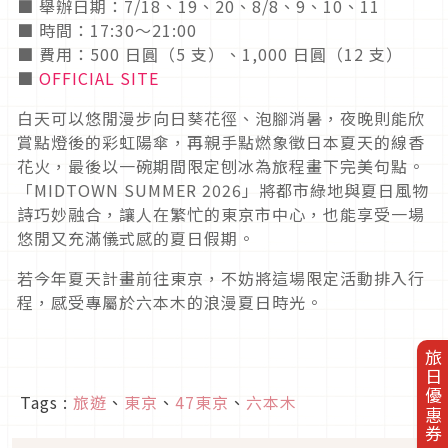
■ 舉辦日期：7/18、19、20、8/8、9、10、11
■ 時間：17:30～21:00
■ 費用：500 日圓（5 支）、1,000 日圓（12 支）
■
OFFICIAL SITE
白天可以悠閒漫步向日葵花徑、泡腳消暑，夜晚則能欣
賞點燈後的彩虹陽傘，再親手點燃象徵日本夏天的線香
花火，最後以一碗期間限定刨冰為旅程畫下完美句點。
「MIDTOWN SUMMER 2026」將都市綠地與夏日風物
詩巧妙融合，讓人在繁忙的東京市中心，也能享受一場
悠閒又充滿儀式感的夏日假期。
若今年夏天計畫前往東京，不妨將這場限定活動排入行
程，感受專屬於六本木的浪漫夏日時光。
旅日優惠券
Tags :
旅遊
、
東京
、
47東京
、
六本木