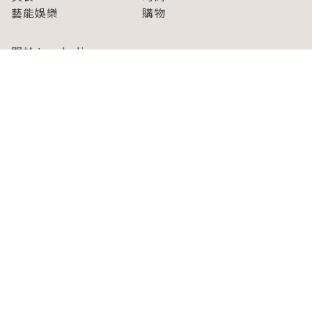
藝能娛樂
購物
關於Japaholic
關於我們
免責事項
寫手招募
Japaholic Girls招募
廣告、合作洽談
關鍵字列表
お問い合わせ
看看更多有關Japaholic！