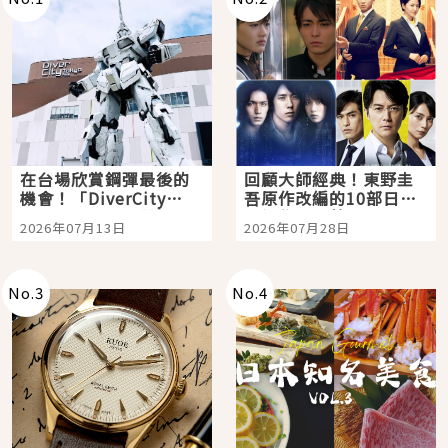
在台場欣賞鋼彈最後的
回顧大師經典！東野圭
機會！「DiverCity
吾原作改編的10部日本
Tokyo Plaza」搭船、
影視作品推薦
2026年07月13日
2026年07月28日
購物、美食及夜景，一
次全體驗
No.
3
No.
4