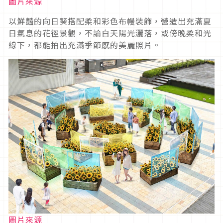
圖片來源
以鮮豔的向日葵搭配柔和彩色布幔裝飾，營造出充滿夏
日氣息的花徑景觀，不論白天陽光灑落，或傍晚柔和光
線下，都能拍出充滿季節感的美麗照片。
圖片來源