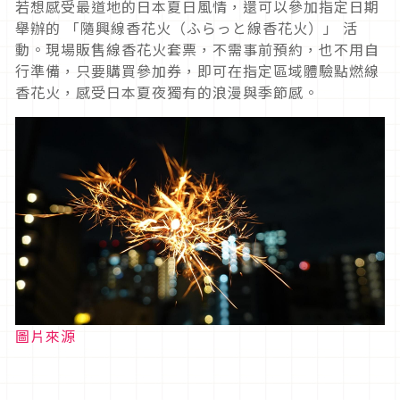
若想感受最道地的日本夏日風情，還可以參加指定日期
舉辦的 「隨興線香花火（ふらっと線香花火）」 活
動。現場販售線香花火套票，不需事前預約，也不用自
行準備，只要購買參加券，即可在指定區域體驗點燃線
香花火，感受日本夏夜獨有的浪漫與季節感。
圖片來源