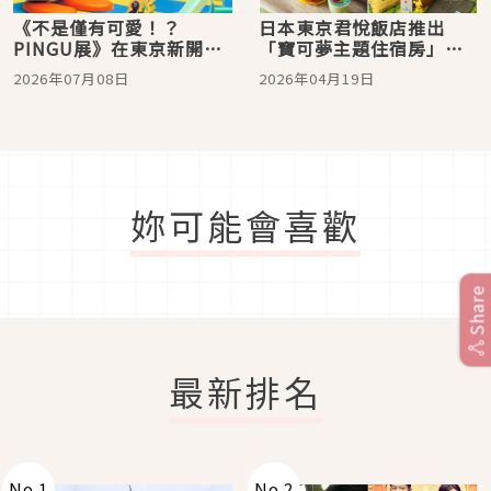
《不是僅有可愛！？
日本東京君悅飯店推出
PINGU展》在東京新開幕
「寶可夢主題住宿房」！
的有樂町博物館登場！珍
超過30隻皮卡丘陪你入住
2026年07月08日
2026年04月19日
貴黏土模型、沉浸式互動
超高級總統套房
體驗、田中達也聯名作品
一次看
妳可能會喜歡
Share
最新排名
No.
1
No.
2