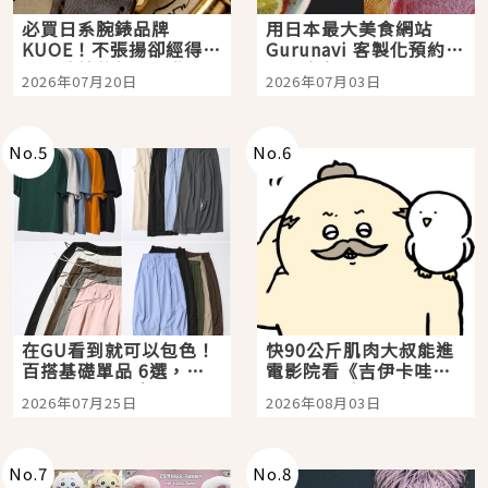
必買日系腕錶品牌
用日本最大美食網站
KUOE！不張揚卻經得起
Gurunavi 客製化預約九
時間洗鍊的經典之作五
大都市餐廳，打造專屬
2026年07月20日
2026年07月03日
選
美食體驗！
No.
5
No.
6
在GU看到就可以包色！
快90公斤肌肉大叔能進
百搭基礎單品 6選，閉
電影院看《吉伊卡哇》
眼全收也不心疼
嗎？日本重金屬樂團
2026年07月25日
2026年08月03日
「打首」會長與nagano
老師一同給出了答案
No.
7
No.
8