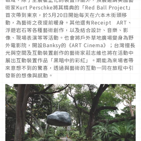
術家Kurt Perschke將其精典的「Red Ball Project」
首次帶到東京，於5月20日開始每天在六本木街頭移
動，為藝術之夜提前暖身。其他還有Receipt ART、
浮遊岩石等各種藝術創作，以及結合設計、音樂、影
像、現場表演等等活動。也會將戶外草地廣場變身為野
外電影院，開設Banksy的《ART Cinema》；台灣擅長
光與空間及互動裝置創作的藝術家莊志維也將在活動中
展出互動裝置作品「黑暗中的彩紅」。期能為來場者帶
來意想不到的驚喜，透過與藝術的互動一同在旅程中引
發新的想像與感動。