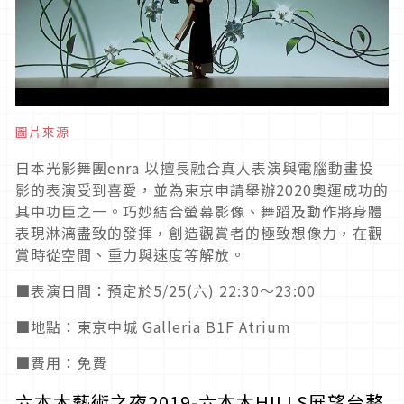
圖片來源
日本光影舞團enra 以擅長融合真人表演與電腦動畫投
影的表演受到喜愛，並為東京申請舉辦2020奧運成功的
其中功臣之一。巧妙結合螢幕影像、舞蹈及動作將身體
表現淋漓盡致的發揮，創造觀賞者的極致想像力，在觀
賞時從空間、重力與速度等解放。
■表演日間：預定於5/25(六) 22:30〜23:00
■地點：東京中城 Galleria B1F Atrium
■費用：免費
六本木藝術之夜2019-六本木HILLS展望台整