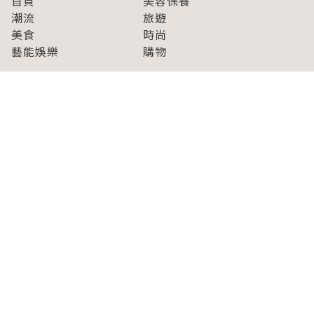
首頁
美容保養
潮流
旅遊
美食
時尚
藝能娛樂
購物
關於Japaholic
關於我們
免責事項
寫手招募
Japaholic Girls招募
廣告、合作洽談
關鍵字列表
お問い合わせ
看看更多有關Japaholic！