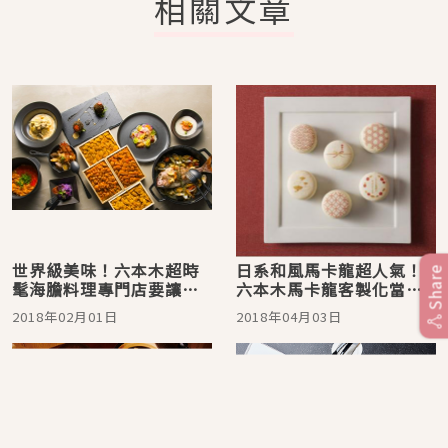
相關文章
世界級美味！六本木超時
日系和風馬卡龍超人氣！
Share
髦海膽料理專門店要讓海
六本木馬卡龍客製化當伴
膽控們暴動啦！
手禮最可愛
2018年02月01日
2018年04月03日