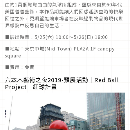
由約1萬個彎彎曲曲的氣球所組成，靈感來自於60年代
美國普普藝術，本作品期能讓人們回想起孩童時的快樂
回憶之外，更期望能讓來場者在反映過剩物品的現代世
界樣貌中反思自己的生活。
■展出時間：5/25(六) 10:00〜5/26(日) 18:00
■地點：東京中城(Mid Town) PLAZA 1F canopy
square
■費用：免費
六本木藝術之夜2019-預展活動│Red Ball
Project 紅球計畫