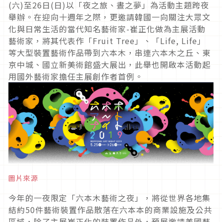
(六)至26日(日)以「夜之旅、晝之夢」為活動主題跨夜
舉辦。在迎向十週年之際，更邀請韓國一向關注大眾文
化與日常生活的當代知名藝術家-崔正化做為主展活動
藝術家，將其代表作「Fruit Tree」、「Life, Life」
等大型裝置藝術作品帶到六本木，串連六本木之丘、東
京中城、國立新美術館盛大展出，此舉也開啟本活動起
用國外藝術家擔任主展創作者首例。
圖片來源
今年的一夜限定「六本木藝術之夜」，將從世界各地集
結約50件藝術裝置作品散落在六本本的商業設施及公共
區域，除了主展崔正化的裝置作品外，預展邀請美國藝