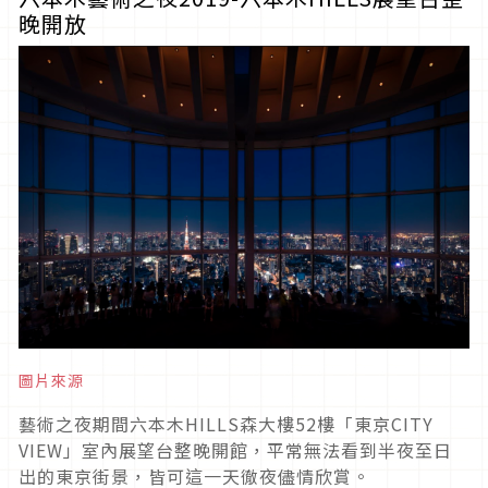
晚開放
圖片來源
藝術之夜期間六本木HILLS森大樓52樓「東京CITY
VIEW」室內展望台整晚開館，平常無法看到半夜至日
出的東京街景，皆可這一天徹夜儘情欣賞。