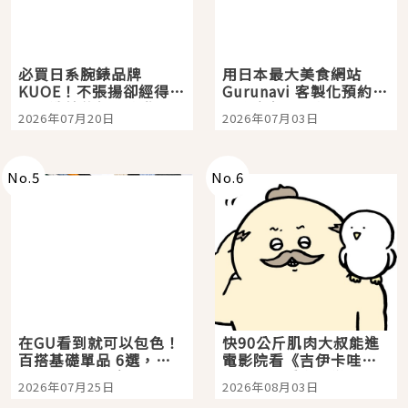
必買日系腕錶品牌
用日本最大美食網站
KUOE！不張揚卻經得起
Gurunavi 客製化預約九
時間洗鍊的經典之作五
大都市餐廳，打造專屬
2026年07月20日
2026年07月03日
選
美食體驗！
No.
5
No.
6
在GU看到就可以包色！
快90公斤肌肉大叔能進
百搭基礎單品 6選，閉
電影院看《吉伊卡哇》
眼全收也不心疼
嗎？日本重金屬樂團
2026年07月25日
2026年08月03日
「打首」會長與nagano