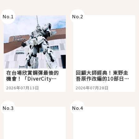
No.
1
No.
2
在台場欣賞鋼彈最後的
回顧大師經典！東野圭
機會！「DiverCity
吾原作改編的10部日本
Tokyo Plaza」搭船、
影視作品推薦
2026年07月13日
2026年07月28日
購物、美食及夜景，一
次全體驗
No.
3
No.
4