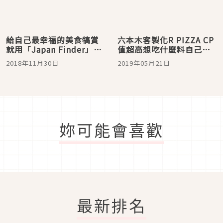
給自己最幸福的美食犒賞
六本木客製化R PIZZA CP
就用「Japan Finder」！
值超高想吃什麼料自己
六本木進化系和食
加！
2018年11月30日
2019年05月21日
「808TOKYO」篇
妳可能會喜歡
最新排名