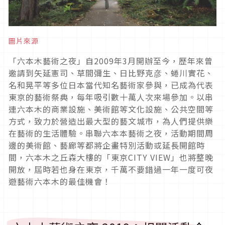
圖片來源
「六本木藝術之夜」自2009年3月開辦至今，歷年來曾
邀請到矢延憲司、草間彌生、日比野克彦、蜷川實花、
名和晃平等多位日本當代知名藝術家參與，已成為代表
東京的藝術祭典，每年吸引數十萬人次來場參加。以串
連六本木的商業設施、美術館等文化設施、公共空間等
方式，致力於營造出最大型的藝文城市，為人們提供樂
在藝術的生活體驗。串聯六本本藝術之夜，活動期間周
邊的美術館、藝廊等都將企畫特別活動或延長開館時
間，六本木之丘森大樓的「東京CITY VIEW」也將整晚
開放，屆時若也身在東京，千萬不要錯過一年一度可夜
遊藝術六本木的最佳機會！