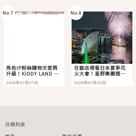
老師一同給出了答案
No.
7
No.
8
角色IP粉絲購物天堂再
在飯店裡看日本夏季花
升級！KIDDY LAND 原
火大會！星野集團煙火
宿店吉伊卡哇迎客，新
景觀飯店6選，讓你不用
2026年07月07日
2026年07月25日
開幕 OMOKADO 店3分
人擠人悠閒欣賞
即達
分類列表