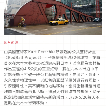
圖片來源
由美國藝術家Kurt Perschke所發起的公共藝術計畫
《RedBall Project》，已遊歷過全球32個城市，並將
首次在六本木藝術之夜環遊來到日本。以橡膠為素材製
作出直徑約4.5公尺的巨型紅球，將在六本木街道中不
定點移動。打破一般公共藝術的框架，在固定、靜止、
永久性等物理性中，以紅色的巨型球體與觀看者互動，
引發趣味性。其不間斷的地點移動，也將重新描繪街道
地圖。期能藉由此活動，擴展人們對城市的想像，給予
既定認知的生活空間帶來新的活力，5/20-5/26每天不
定點在六本木街頭移動。