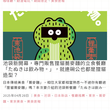
咖啡廳
、
動漫電玩
、
期間限定
、
美食速報
麻可吉也特別與CAPCOM CAFE聯名推出各式造型餐點與限定...
池袋新開幕，專門販售狸貓蕎麥麵的立食餐廳
「たぬきは飲み物。」，就連碗公也都是狸貓
造型？
日本傳統美食「蕎麥麵」，相信大家都相當熟悉～不過你有聽過
「狸貓蕎麥麵」嗎？本次要介紹的池袋新餐廳「たぬきは飲み
物。」，就是一家專門販售的狸貓蕎麥麵的立食餐廳，這家店的
2025年04月28日
｜
美食
、
池袋
、
日本新店
、
餐廳推薦
、
東京
、
蕎麥
特色不只是美味的狸貓蕎麥麵，就連這家店使用的「特製碗公」
麵
、
東京美食
、
美食速報
也是一大特色喔！就讓我們一起來瞧瞧這家店的厲害之處吧！