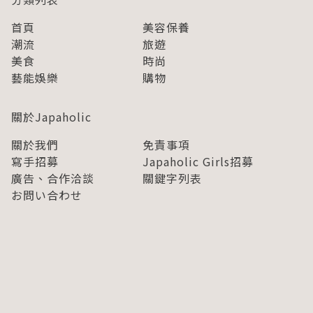
首頁
美容保養
潮流
旅遊
美食
時尚
藝能娛樂
購物
關於Japaholic
關於我們
免責事項
寫手招募
Japaholic Girls招募
廣告、合作洽談
關鍵字列表
お問い合わせ