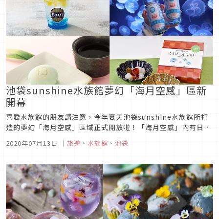
池袋sunshine水族館夢幻「海月空感」區新
開幕
喜愛水族館的朋友請注意，今年夏天池袋sunshine水族館所打
造的夢幻「海月空感」區域正式開放啦！「海月空感」內有日本
國內最大的弧形水母全景螢幕槽，還有能夠欣賞水母長長觸鬚的
2020年07月13日
｜
旅遊
、
水族館
、
池袋
展示空間，感覺光是站在前面看著水母優雅的姿態就十分療癒。
池袋sunshine水族館也為海月空感設計出各種和水母有關的獨
家商品，...