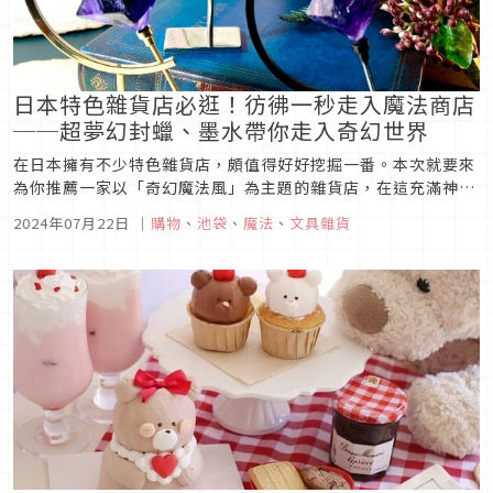
日本特色雜貨店必逛！彷彿一秒走入魔法商店
──超夢幻封蠟、墨水帶你走入奇幻世界
在日本擁有不少特色雜貨店，頗值得好好挖掘一番。本次就要來
為你推薦一家以「奇幻魔法風」為主題的雜貨店，在這充滿神秘
感的商店之中，究竟販售著什麼樣的商品呢？就讓我們一起來認
2024年07月22日
｜
購物
、
池袋
、
魔法
、
文具雜貨
識這家魔法風雜貨店「Fairy{note.}」吧！