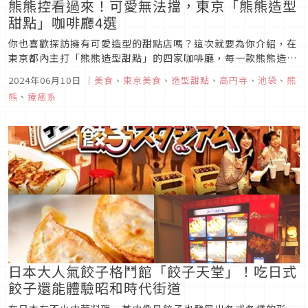
熊熊控看過來！可愛無法擋，東京「熊熊造型
甜點」咖啡廳4選
你也喜歡探訪擁有可愛造型的甜點店嗎？這次就要為你介紹，在
東京都內主打「熊熊造型甜點」的四家咖啡廳，每一款熊熊造型
甜點都超級療癒，看了都讓人直呼「怎麼捨得吃！」，從視覺與
2024年06月10日
｜
美食
、
東京美食
、
造型甜點
、
高円寺
、
池袋
、
熊
味覺狙擊甜點控與熊熊控的心。
熊
、
療癒系
日本大人氣餃子格鬥館「餃子天堂」！吃日式
餃子還能體驗昭和時代街道