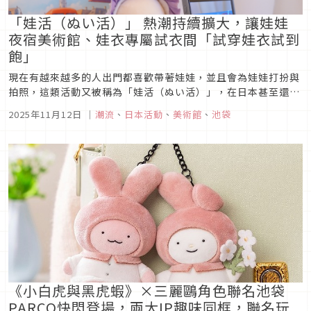
「娃活（ぬい活）」 熱潮持續擴大，讓娃娃
夜宿美術館、娃衣專屬試衣間「試穿娃衣試到
飽」
現在有越來越多的人出門都喜歡帶著娃娃，並且會為娃娃打扮與
拍照，這類活動又被稱為「娃活（ぬい活）」，在日本甚至還有
旅館推出帶著娃娃住宿的方案服務呢！然而你有聽過「讓娃娃夜
2025年11月12日
｜
潮流
、
日本活動
、
美術館
、
池袋
宿美術館，替你鑑賞美術作品」的活動嗎？甚至還有舉辦專屬於
娃娃的試穿服務、讓娃娃可以試穿上百件衣服拍照留影的活動，
本次文章就要來介紹這...
《小白虎與黑虎蝦》×三麗鷗角色聯名池袋
PARCO快閃登場，兩大IP趣味同框，聯名玩