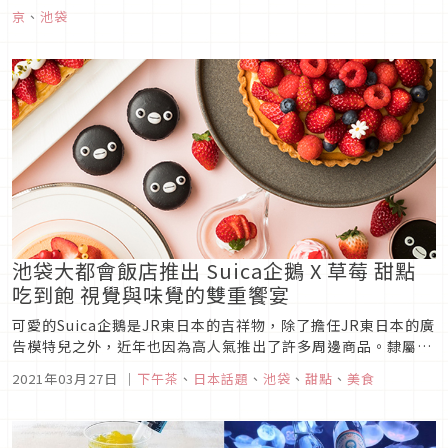
ポッター）園區，身為哈利波特迷的你是否已經買好門票也安排
京
、
池袋
好行程了呢？！就讓我們先一睹...
池袋大都會飯店推出 Suica企鵝 X 草莓 甜點
吃到飽 視覺與味覺的雙重饗宴
可愛的Suica企鵝是JR東日本的吉祥物，除了擔任JR東日本的廣
告模特兒之外，近年也因為高人氣推出了許多周邊商品。隸屬同
集團的JR東日本池袋大都會飯店，將於3月下旬起到4月上旬推
2021年03月27日
｜
下午茶
、
日本話題
、
池袋
、
甜點
、
美食
出10場以 Suica企鵝為主角的草莓甜點吃到飽活動，除了Suica
企鵝造型的小點心之外，還有20款利用當季的美味草莓所製...