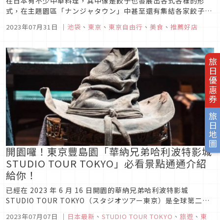
在日本有不少中華料理，其中像是餃子也發展出各式各樣的形
式，在主題園區「ナンジャタウン」中甚至還有集結各家餃子名
店的餃子格鬥館「餃子天堂」，不僅有各式各樣的餃子可以吃，
2023年07月31日
｜
池袋
、
東京
、
東京自由行
、
美食
、
推薦好店
更有精緻的昭和風裝潢，讓你吃餃子還能體驗濃濃復古風！
旅日優惠券
旅日地圖
開園囉！東京豐島園「華納兄弟哈利波特影城
STUDIO TOUR TOKYO」必看景點通通介紹
給你！
已經在 2023 年 6 月 16 日開園的華納兄弟哈利波特影城
STUDIO TOUR TOKYO（スタジオツアー東京）是全球第二個
The Making of Harry Potter（メイキング・オブ・ハリー・
2023年07月07日
｜
日本最新
、
STUDIO TOUR TOKYO
、
旅遊
、
東