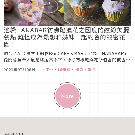
池袋HANABAR彷彿踏進花之國度的繽紛美麗
餐點 難怪成為最想和姊妹一起約會的祕密花
園！
融合了花×食文化的乾燥花CAFE＆BAR，池袋「HANABAR」
從開幕至今人氣始終居高不下，除了有被乾燥花所包圍的復古療
癒空間外，添加食用花搭配的餐點、飲品甚至是甜點都讓人彷彿
2020年07月06日
｜
下午茶
、
咖啡廳
、
池袋
、
美食
置身童話之中，下回就約好姊妹到日本女生想私藏起來的池袋祕
密花園來場優雅的女子會吧！圖片來源用「花×食」填滿你的五
感體驗圖片來...
More
分類列表