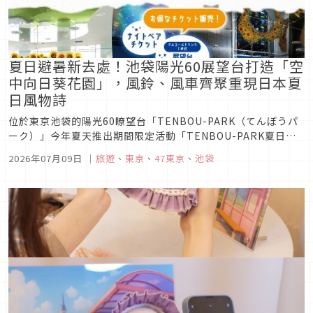
夏日避暑新去處！池袋陽光60展望台打造「空
中向日葵花園」，風鈴、風車齊聚重現日本夏
日風物詩
位於東京池袋的陽光60瞭望台「TENBOU-PARK（てんぼうパ
ーク）」今年夏天推出期間限定活動「TENBOU-PARK夏日風
情（てんぼうパークの夏景色）」，將海拔251公尺的室內展望
2026年07月09日
｜
旅遊
、
東京
、
47東京
、
池袋
空間化身為充滿向日葵、風鈴與風車的「空中避暑勝地」。 活動
期間從2026年7月9日至8月31日，不僅能欣賞約5...