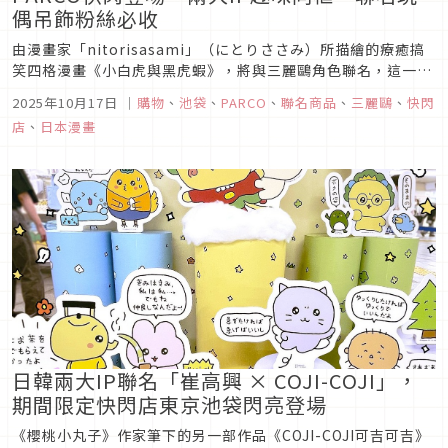
偶吊飾粉絲必收
由漫畫家「nitorisasami」（にとりささみ）所描繪的療癒搞
笑四格漫畫《小白虎與黑虎蝦》，將與三麗鷗角色聯名，這一波
聯名不僅會在池袋開設快閃店，聯名商品也會在官方網路商店同
2025年10月17日
｜
購物
、
池袋
、
PARCO
、
聯名商品
、
三麗鷗
、
快閃
步販售，喜歡《小白虎與黑虎蝦》與三麗鷗角色的粉絲們，千萬
店
、
日本漫畫
別錯過本次所推出的夢幻聯名！
日韓兩大IP聯名「崔高興 × COJI-COJI」，
期間限定快閃店東京池袋閃亮登場
《櫻桃小丸子》作家筆下的另一部作品《COJI-COJI可吉可吉》