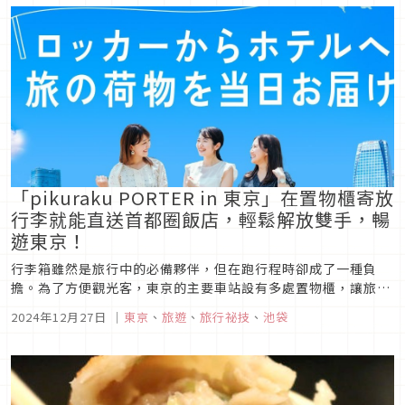
「pikuraku PORTER in 東京」在置物櫃寄放
行李就能直送首都圈飯店，輕鬆解放雙手，暢
遊東京！
行李箱雖然是旅行中的必備夥伴，但在跑行程時卻成了一種負
擔。為了方便觀光客，東京的主要車站設有多處置物櫃，讓旅客
可以先寄放行李、解放雙手，然而，這類置物櫃的缺點是需要返
2024年12月27日
｜
東京
、
旅遊
、
旅行祕技
、
池袋
回原地取回行李。 為此，西武鐵道推出了「pikuraku PORTER
in 東京」服務，這是一項貼心的行李寄送服務。只需將行李...