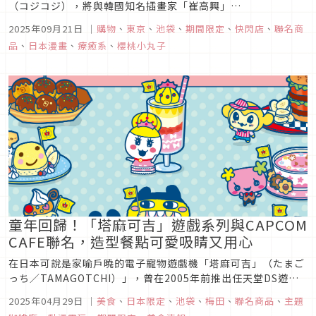
（コジコジ），將與韓國知名插畫家「崔高興」
（choigosim）合作，預計在東京池袋展開為期12天的期間限
2025年09月21日
｜
購物
、
東京
、
池袋
、
期間限定
、
快閃店
、
聯名商
定快閃店，並且由崔高興作家擔任主視覺設計，讓《COJI-COJI
品
、
日本漫畫
、
療癒系
、
櫻桃小丸子
可吉可吉》當中的登場角色全都變成充滿崔高興作家風格的療癒
畫風，不論...
童年回歸！「塔麻可吉」遊戲系列與CAPCOM
CAFE聯名，造型餐點可愛吸睛又用心
在日本可說是家喻戶曉的電子寵物遊戲機「塔麻可吉」（たまご
っち／TAMAGOTCHI）」，曾在2005年前推出任天堂DS遊戲
《たまごっちのプチプチおみせっち》，而如今該遊戲也即將在
2025年04月29日
｜
美食
、
日本限定
、
池袋
、
梅田
、
聯名商品
、
主題
今年（2025年）6月推出最新續作。因應新遊戲的即將問世，塔