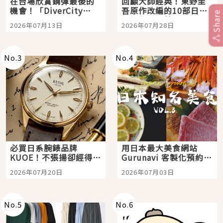
在台場欣賞鋼彈最後的
回顧大師經典！東野圭
機會！「DiverCity
吾原作改編的10部日本
Share
Tokyo Plaza」搭船、
影視作品推薦
2026年07月13日
2026年07月28日
購物、美食及夜景，一
次全體驗
No.
3
No.
4
必買日系腕錶品牌
用日本最大美食網站
KUOE！不張揚卻經得起
Gurunavi 客製化預約九
時間洗鍊的經典之作五
大都市餐廳，打造專屬
2026年07月20日
2026年07月03日
選
美食體驗！
No.
5
No.
6