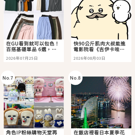
在GU看到就可以包色！
快90公斤肌肉大叔能進
百搭基礎單品 6選，閉
電影院看《吉伊卡哇》
眼全收也不心疼
嗎？日本重金屬樂團
2026年07月25日
2026年08月03日
「打首」會長與nagano
老師一同給出了答案
No.
7
No.
8
角色IP粉絲購物天堂再
在飯店裡看日本夏季花