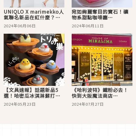
UNIQLO X marimekko人
宛如絢麗奪目的寶石！礦
氣聯名新品在紅什麼？魅
物系甜點咖啡廳
力新品必買推薦！
「Usaginonedoko」，為
2024年06月06日
2024年06月11日
你獻上精緻夢幻的寶石甜
點
【文具速報】話題新品5
《哈利波特》鐵粉必去！
選！哈密瓜冰淇淋蘇打鋼
快到大阪魔法商店
筆墨水組、日本全家襪子
「House of MinaLima」
2024年05月23日
2024年07月27日
橡皮擦都超吸引人
體驗魔法魅力！