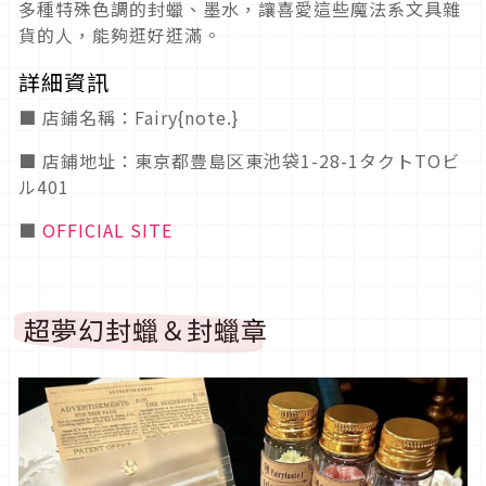
多種特殊色調的封蠟、墨水，讓喜愛這些魔法系文具雜
貨的人，能夠逛好逛滿。
詳細資訊
■ 店鋪名稱：Fairy{note.}
■ 店鋪地址：東京都豊島区東池袋1-28-1タクトTOビ
ル401
■
OFFICIAL SITE
超夢幻封蠟＆封蠟章