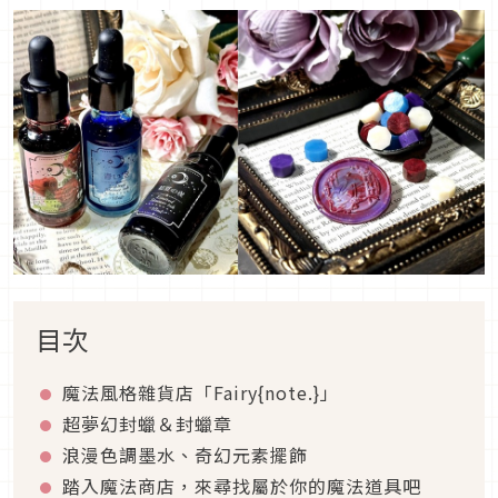
目次
魔法風格雜貨店「Fairy{note.}」
超夢幻封蠟＆封蠟章
浪漫色調墨水、奇幻元素擺飾
踏入魔法商店，來尋找屬於你的魔法道具吧