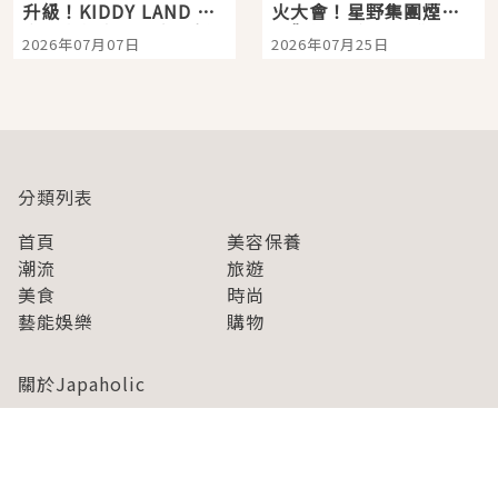
升級！KIDDY LAND 原
火大會！星野集團煙火
宿店吉伊卡哇迎客，新
景觀飯店6選，讓你不用
2026年07月07日
2026年07月25日
開幕 OMOKADO 店3分
人擠人悠閒欣賞
即達
分類列表
首頁
美容保養
潮流
旅遊
美食
時尚
藝能娛樂
購物
關於Japaholic
關於我們
免責事項
寫手招募
Japaholic Girls招募
廣告、合作洽談
關鍵字列表