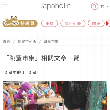
繁
東京
關西近畿
關東
首頁
關鍵字列表
跳蚤市集
「跳蚤市集」相關文章一覽
3 篇中的 1 - 3 篇