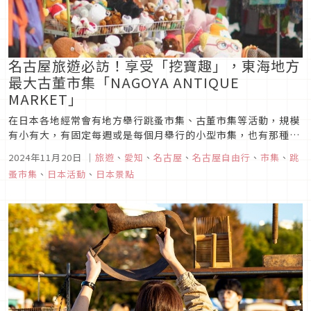
名古屋旅遊必訪！享受「挖寶趣」，東海地方
最大古董市集「NAGOYA ANTIQUE
MARKET」
在日本各地經常會有地方舉行跳蚤市集、古董市集等活動，規模
有小有大，有固定每週或是每個月舉行的小型市集，也有那種召
集了幾百個攤位、每年只舉辦兩次的大型活動，比方說「東京蚤
2024年11月20日
｜
旅遊
、
愛知
、
名古屋
、
名古屋自由行
、
市集
、
跳
之市」，而本次文章所要介紹的則是開辦於名古屋的大型市集活
蚤市集
、
日本活動
、
日本景點
動「NAGOYA ANTIQUE MARKET」，也可算得上是數一數二
的大型...