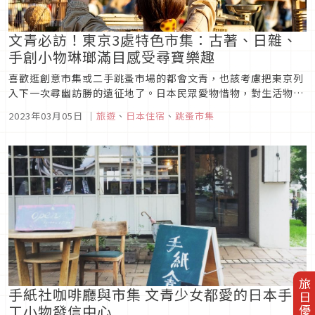
文青必訪！東京3處特色市集：古著、日雜、
手創小物琳瑯滿目感受尋寶樂趣
喜歡逛創意市集或二手跳蚤市場的都會文青，也該考慮把東京列
入下一次尋幽訪勝的遠征地了。日本民眾愛物惜物，對生活物件
保存與愛護有加，因而二手市集物件源源不絕，來此一逛很容易
2023年03月05日
｜
旅遊
、
日本住宿
、
跳蚤市集
花中古價就買到像新品一樣的戰利品，很容易失心瘋！
旅日優惠券
手紙社咖啡廳與市集 文青少女都愛的日本手
工小物發信中心