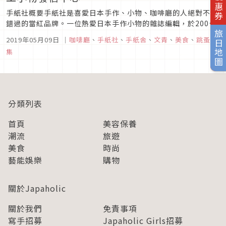
手紙社概要手紙社是喜愛日本手作、小物、咖啡廳的人絕對不能
錯過的當紅品牌。一位熱愛日本手作小物的雜誌編輯，於2008
年與妻子和業界好友共同創業，打造品牌「手紙社」，目的為集
旅日地圖
2019年05月09日
｜
咖啡廳
、
手紙社
、
手紙舍
、
文青
、
美食
、
跳蚤市
結日本所有符合編輯群理念與喜好的創作家與品牌，藉由店家與
集
市集的方式推廣給所有人。在這裏為大家介紹咖啡廳本店、市
集、以及台灣相關店家...
分類列表
首頁
美容保養
潮流
旅遊
美食
時尚
藝能娛樂
購物
關於Japaholic
關於我們
免責事項
寫手招募
Japaholic Girls招募