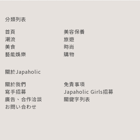
分類列表
首頁
美容保養
潮流
旅遊
美食
時尚
藝能娛樂
購物
關於Japaholic
關於我們
免責事項
寫手招募
Japaholic Girls招募
廣告、合作洽談
關鍵字列表
お問い合わせ