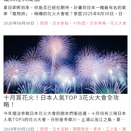
夏日即將到來，你是否已經在期待、計畫到日本一睹最有名的夏
季「風物詩」，絢爛的花火大會呢？那麼2025年8月30日，日本
秋田縣大曲花火大會就不容錯過啦！尤其有特色的是，在這能觀
2025年06月06日
｜
旅遊
、
日本景點
、
47秋田
、
日本祭典
、
花火大會
賞到直徑約達500m的大球煙花。若能親眼目睹綻放於夜空的壯
麗煙花，一定會讓你收穫滿滿的感動和美好回憶。
十月賞花火！日本人氣TOP 3花火大會全攻
略！
今年還沒參戰日本花火大會的朋友們看這邊，十月份有三場日本
人氣TOP3的花火大會，分別是多摩川、土浦以及江之島，夏天
沒有欣賞到煙火的你現在開始規劃行程絕對來得及！來看看日本
2018年09月10日
｜
旅遊
、
日本活動
、
期間限定
、
東京
、
江之島
、
潮