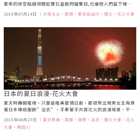
夏季的夜空點綴得猶如寶石盒般閃耀奪目,也讓戀人們留下璀璨
甜蜜的夏日回憶。這篇文章要介紹東京與東京近郊2015最棒的
2015年07月14日
｜
大塚太太
、
旅遊
、
東京自由行
、
煙火
、
花火大會
五大花火大會,若您剛好這段時間也在東京的話,不妨也來體驗一
下,但要有心裡準備~人擠人的現場和交通管制狀況喔~~~第67回
鎌倉花火...
日本的夏日浪漫-花火大會
夏天時轉開電視，只要是唯美愛情日劇，都很常出現男女主角穿
著日本傳統服飾”浴衣”，手牽著手共賞花火的浪漫場景，不只
是日劇，漫畫中、卡通裡，一家老小在整條街的攤販吃著小吃撈
2015年06月27日
｜
夏日祭典
、
妮娜
、
娛樂
、
浴衣
、
煙火大會
、
花火
著金魚，緩慢而悠閒的前往煙火大會的會場，相信只要是喜歡日
大會
、
隅田川
本的你一定很有印象!浴衣是日本傳統服裝，是一般非正式的場
合所穿著，通常是在洗...