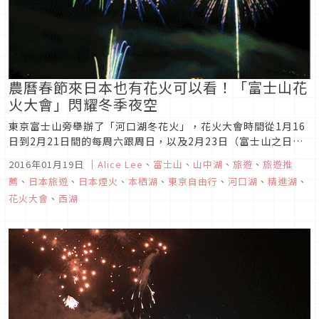
農曆春節來日本也有花火可以看！「富士山花
火大會」閃耀冬季夜空
東京富士山旁舉辦了「河口湖冬花火」，花火大會時間從1月16
日到2月21日間的每周六跟周日，以及2月23日（富士山之日）
舉辦，共計13次，期間並搭配冬花火導覽船運行，可近距離的欣
2016年01月19日
｜
Alice Lee
、
富士山
、
山中湖
、
旅遊
、
旅遊推
賞火花映照在湖面的景色。
薦
、
日本旅遊
、
日本煙火
、
本栖湖
、
東京自由行
、
河口湖
、
精進湖
、
花火大會
、
西湖