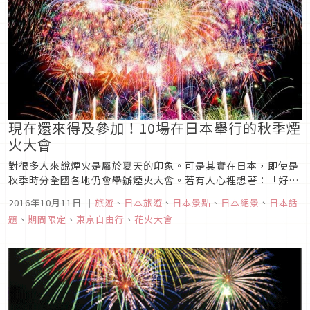
現在還來得及參加！10場在日本舉行的秋季煙
火大會
對很多人來說煙火是屬於夏天的印象。可是其實在日本，即使是
秋季時分全國各地仍會舉辦煙火大會。若有人心裡想著：「好想
去，可是夏天已經過去了！」的話，務必要趁此機會前去參加。
2016年10月11日
｜
旅遊
、
日本旅遊
、
日本景點
、
日本絕景
、
日本話
北從北海道、南至鹿兒島，在此介紹十場推薦的秋季煙火大會。
題
、
期間限定
、
東京自由行
、
花火大會