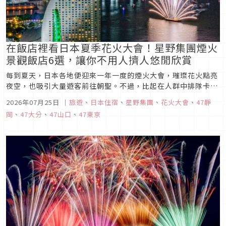
在飯店裡看日本夏季花火大會！星野集團煙火
景觀飯店6選，讓你不用人擠人悠閒欣賞
每到夏天，日本各地便迎來一年一度的煙火大會，璀璨花火點亮
夜空，也吸引大量遊客前往朝聖。不過，比起在人群中排隊卡
位、散場擠車，其實還有更輕鬆的賞煙火方式，就是入住可以在
2026年07月25日
｜
旅遊
、
日本住宿
、
星野集團
、
花火大會
、
47靜
室內欣賞花火大會的飯店。 每年夏天，星野集團旗下多間品牌，
岡
、
47大分
、
47山口
、
47東京
包括 OMO、RISONARE、界 等，都推出期間限定的煙火住宿企
劃。...