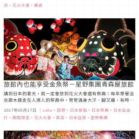
人心目中前三名的花火大會介紹吧！
流
、
花火大會
、
鎌倉
旅館內也能享受金魚祭－星野集團青森屋旅館
講到日本的夏天，就一定會想到花火大會還有祭典！每年穿著浴
衣跟木屐走在人擠人的祭典中，常常滿身大汗、腳又痛，有時還
會遇到突如其來的大雨，破壞整個祭典的興致。不過現在不用人
2017年05月17日
｜
saku
、
旅遊
、
日本景點
、
日本祭典
、
日本自由
擠人，也不用怕風吹日曬雨打，只需待在旅館就可以盡情地享受
行
、
期間限定
、
花火大會
、
青森
、
日本住宿
、
星野集團
完整的祭典活動！