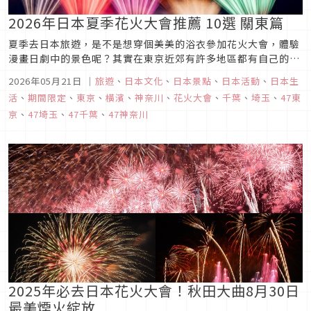
2026年日本夏季花火大會推薦 10選 關東篇
夏季去日本旅遊，是不是想穿個美美的浴衣參加花火大會，體驗
漫畫日劇中的景色呢？其實在東京近郊有許多地區都有自己的花
火大會，如果在夏天去東京旅行時，不妨參考這篇2025日本關
2026年05月21日
｜
旅遊
、
日本文化
、
日本景點
、
日本活動
、
日本生
東推薦花火大會10選看看有沒有可以排入行程的吧！不論是跟家
活
、
期間限定
、
東京
、
橫濱
、
神奈川
、
花火大會
、
千葉
、
埼玉
、
47東
人朋友情侶旅遊都超推薦喔！
京
、
47埼玉
、
47千葉
、
47神奈川
2025年必去日本花火大會！秋田大曲8月30日
最美煙火綻放