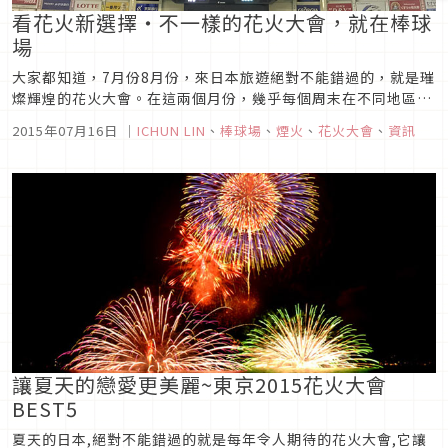
看花火新選擇‧不一樣的花火大會，就在棒球
場
大家都知道，7月份8月份，來日本旅遊絕對不能錯過的，就是璀
燦輝煌的花火大會。在這兩個月份，幾乎每個周末在不同地區都
會有花火大會。除了最知名的幾個地點之外，其實，你知道嗎?
2015年07月16日
｜
ICHUN LIN
、
棒球場
、
煙火
、
花火大會
、
資訊
在棒球場也可以看花火喔!今天要為大家介紹的就是，在棒球比
賽中有穿插花火秀，位於千葉縣幕張的海洋球場(QVCマリンフ
ィールド)。這個...
讓夏天的戀愛更美麗~東京2015花火大會
BEST5
夏天的日本,絕對不能錯過的就是每年令人期待的花火大會,它讓