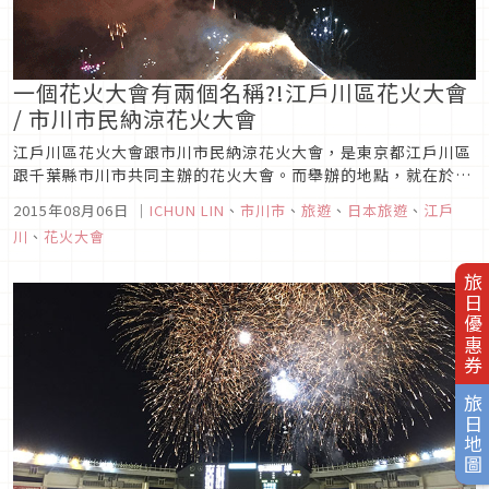
一個花火大會有兩個名稱?!江戶川區花火大會
/ 市川市民納涼花火大會
江戶川區花火大會跟市川市民納涼花火大會，是東京都江戶川區
跟千葉縣市川市共同主辦的花火大會。而舉辦的地點，就在於兩
區交界的河川，江戶川的正上方，但也就形成了一個有趣的現
2015年08月06日
｜
ICHUN LIN
、
市川市
、
旅遊
、
日本旅遊
、
江戶
象，明明是同一個花火大會，住在千葉縣的人會說，我要去市川
川
、
花火大會
的花火大會，當然，住東京住的人會說，我要去江戶川區的花火
大會。所開放的觀看地點...
旅日優惠券
旅日地圖