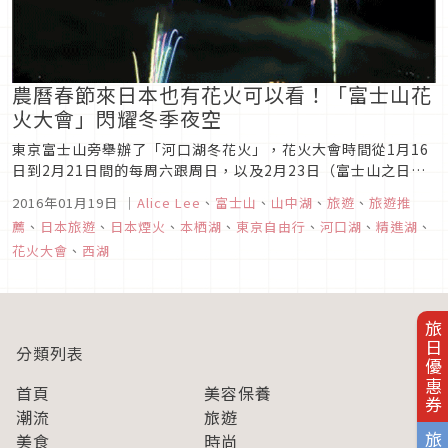
農曆春節來日本也有花火可以看！「富士山花
火大會」閃耀冬季夜空
東京富士山旁舉辦了「河口湖冬花火」，花火大會時間從1月16
日到2月21日間的每周六跟周日，以及2月23日（富士山之日）
舉辦，共計13次，期間並搭配冬花火導覽船運行，可近距離的欣
2016年01月19日
｜
Alice Lee
、
富士山
、
山中湖
、
旅遊
、
旅遊推
賞火花映照在湖面的景色。
薦
、
日本旅遊
、
日本煙火
、
本栖湖
、
東京自由行
、
河口湖
、
精進湖
、
花火大會
、
西湖
旅日優惠券
分類列表
首頁
美容保養
潮流
旅遊
美食
時尚