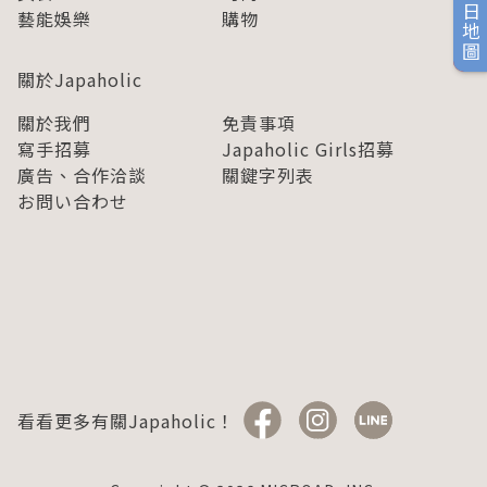
旅日地圖
藝能娛樂
購物
關於Japaholic
關於我們
免責事項
寫手招募
Japaholic Girls招募
廣告、合作洽談
關鍵字列表
お問い合わせ
看看更多有關Japaholic！