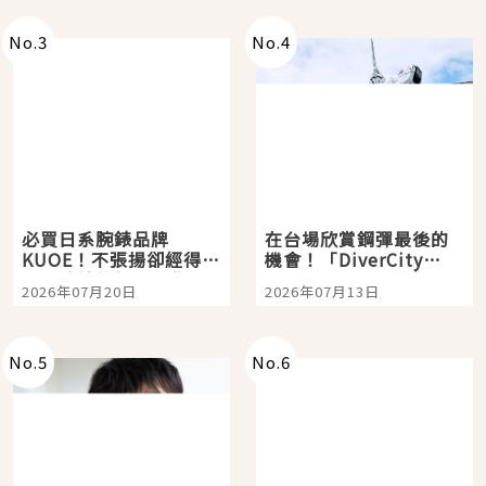
即達
No.
3
No.
4
必買日系腕錶品牌
在台場欣賞鋼彈最後的
KUOE！不張揚卻經得起
機會！「DiverCity
時間洗鍊的經典之作五
Tokyo Plaza」搭船、
2026年07月20日
2026年07月13日
選
購物、美食及夜景，一
次全體驗
No.
5
No.
6