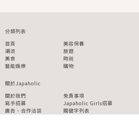
分類列表
首頁
美容保養
潮流
旅遊
美食
時尚
藝能娛樂
購物
關於Japaholic
關於我們
免責事項
寫手招募
Japaholic Girls招募
廣告、合作洽談
關鍵字列表
お問い合わせ