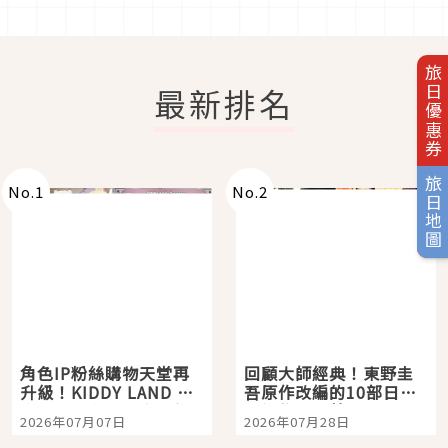
旅日優惠券
最新排名
旅日地圖
No.
1
No.
2
角色IP粉絲購物天堂再
回顧大師經典！東野圭
升級！KIDDY LAND 原
吾原作改編的10部日本
宿店吉伊卡哇迎客，新
影視作品推薦
2026年07月07日
2026年07月28日
開幕 OMOKADO 店3分