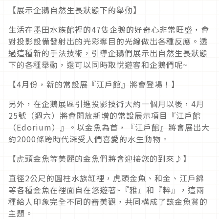
【展示企鵝自然生長狀態下的舉動】
生活在墨田水族館裡的47隻企鵝的好奇心非常旺盛，會
對投影設備發射出的光彩奪目的光線做出各種反應。透
過這種新的手法技術，引導企鵝們展示出自然生長狀態
下的各種舉動，還可以同時取悅遊客和企鵝們呢~
【4月份，新的常設展『江戶館』將會登場！】
另外，在企鵝展區引進投影技術大約一個月以後，4月
25號（週六）將會開放新增的常設展示項目『江戶館
（Edorium）』。以金魚為首，『江戶館』將會展出大
約2000條跨時代深受人們喜愛的水生動物。
【虎頭金魚等美麗的金魚們將會迎接您的到來♪】
直徑2公尺的圓柱水族缸裡，虎頭金魚、和金、江戶錦
等各種金魚在裡面自在悠遊著~『雅』和『粹』，這兩
種給人印象完全不同的審美觀，共同構成了該金魚賞的
主題。