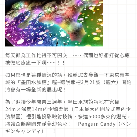
每天都為工作忙得不可開交，……偶爾也好想打從心底
被徹底療癒一下啊~~~！！
如果您也是這種情況的話，推薦您去參觀一下東京晴空
城的『墨田水族館』喔~聽說那裡3月21號（週六）開始
將會有一場全新的展出呢！
為了迎接今年開業三週年，墨田水族館特地在寬幅
24m×深度14m的企鵝樂園（日本最大的開放式室內企
鵝樂園）裡引進投影映射技術，多達5000多束的燈光，
將讓企鵝樂園充滿夢幻色彩！「Penguin Candy（ペン
ギンキャンディ）」！