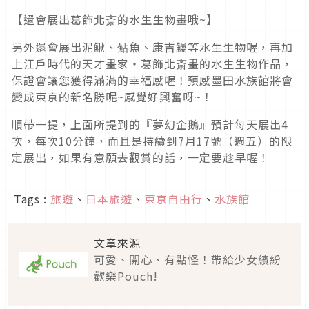
【還會展出葛飾北斎的水生生物畫哦~】
另外還會展出泥鰍、鲇魚、康吉鰻等水生生物喔，再加
上江戶時代的天才畫家・葛飾北斎畫的水生生物作品，
保證會讓您獲得滿滿的幸福感喔！預感墨田水族館將會
變成東京的新名勝呢~感覺好興奮呀~！
順帶一提，上面所提到的『夢幻企鵝』預計每天展出4
次，每次10分鐘，而且是持續到7月17號（週五）的限
定展出，如果有意願去觀賞的話，一定要趁早喔！
Tags :
旅遊
、
日本旅遊
、
東京自由行
、
水族館
文章來源
可愛、開心、有點怪！帶給少女繽紛
歡樂Pouch!