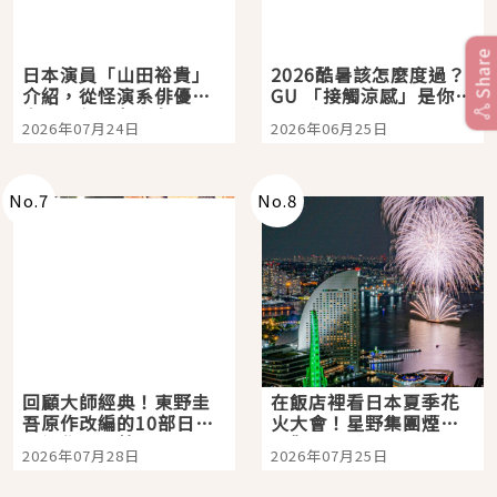
Share
日本演員「山田裕貴」
2026酷暑該怎麼度過？
介紹，從怪演系俳優走
GU 「接觸涼感」是你的
向國民級日劇主角
夏日救星
2026年07月24日
2026年06月25日
No.
7
No.
8
回顧大師經典！東野圭
在飯店裡看日本夏季花
吾原作改編的10部日本
火大會！星野集團煙火
影視作品推薦
景觀飯店6選，讓你不用
2026年07月28日
2026年07月25日
人擠人悠閒欣賞