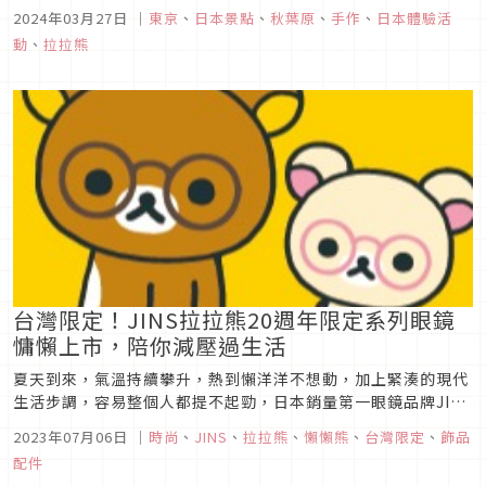
工業株式會社的日文縮寫（Yoshida Kogyo
2024年03月27日
｜
東京
、
日本景點
、
秋葉原
、
手作
、
日本體驗活
Kabushikigaisha），作為世界知名的拉鍊品牌，除了其產品
動
、
拉拉熊
外，YKK還創立了「YKK手作工藝體驗館（ものづくり...
台灣限定！JINS拉拉熊20週年限定系列眼鏡
慵懶上市，陪你減壓過生活
夏天到來，氣溫持續攀升，熱到懶洋洋不想動，加上緊湊的現代
生活步調，容易整個人都提不起勁，日本銷量第一眼鏡品牌JINS
與最能代表這種慵懶、療癒氛圍的拉拉熊聯名合作，推出台灣特
2023年07月06日
｜
時尚
、
JINS
、
拉拉熊
、
懶懶熊
、
台灣限定
、
飾品
別設計的20週年限定系列眼鏡，結合4位人氣角色特徵，打造台
配件
灣人喜愛的百搭流行鏡框，希望透過獨有的設計創意，帶給粉絲