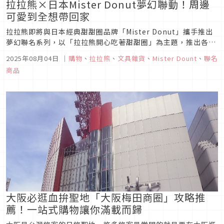
拉拉熊×日本Mister Donut夢幻聯動！周邊
可愛到全想帶回家
拉拉熊即將與日本經典甜甜圈品牌「Mister Donut」攜手推出
夢幻聯名系列，以「拉拉熊開心吃著甜甜圈」為主題，推出各種
療癒周邊。商品預計將於 2025 年 9 月上旬在全日本實體通路與
2025年08月04日
｜
購物
、
拉拉熊
、
文具雜貨
、
Mister Dount
、
聯名
官方網路商店正式開賣，喜歡拉拉熊的朋友們，9月一定要來日
商品
本掃貨一番！
大阪必逛血拚聖地「大阪梅田商圈」攻略推
薦！一站式購物讓你滿載而歸