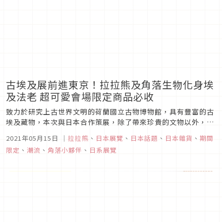
古埃及展前進東京！拉拉熊及角落生物化身埃
及法老 超可愛會場限定商品必收
致力於研究上古世界文明的荷蘭國立古物博物館，具有豐富的古
埃及藏物，本次與日本合作策展，除了帶來珍貴的文物以外，也
透過這次來日本展出的機會，將館內近兩世紀以來的研究成果向
2021年05月15日
｜
拉拉熊
、
日本展覽
、
日本話題
、
日本雜貨
、
期間
全世界展示。東京展出期間自2021年4月16日起至6月27日，為
限定
、
潮流
、
角落小夥伴
、
日系展覽
了歡迎這些遠道而來的上古貴賓，拉拉熊及角落生物也換上埃及
風服飾，在展...