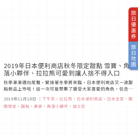
旅日優惠券
旅日地圖
2019年日本便利商店秋冬限定甜點 雪寶、角
落小夥伴、拉拉熊可愛到讓人捨不得入口
秋季漸漸邁向尾聲，緊接著冬季將來臨，日本便利商店又一波甜
點新品上市啦！這一次可是聚集了廣受大家喜愛的角色，包含雪
寶、拉拉熊和角落生物，製作成超級可愛的造型甜點，實在讓人
2019年11月18日
｜
下午茶
、
拉拉熊
、
日本便利商店
、
日本全家
、
期
捨不得入口，此外還要推薦其他熱門的甜點新品，最適合在冷冷
間限定
、
甜點
、
美食
、
角落小夥伴
、
迪士尼
的冬天裡補充能量，快來一起看看！1.7-ELEVEN「冰雪奇緣2
雪寶造型和菓...