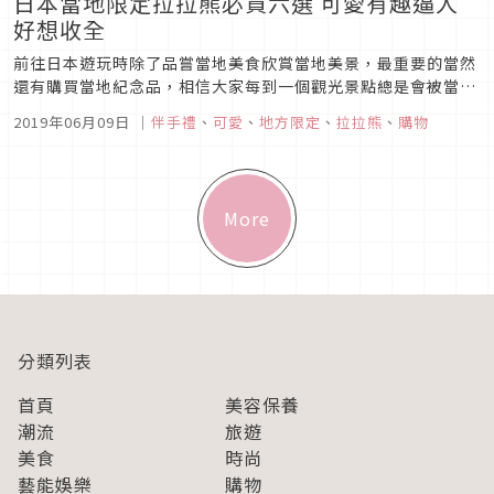
日本當地限定拉拉熊必買六選 可愛有趣逼人
好想收全
前往日本遊玩時除了品嘗當地美食欣賞當地美景，最重要的當然
還有購買當地紀念品，相信大家每到一個觀光景點總是會被當地
才買到的小物吸引目光。日本超人氣拉拉熊（リラックマ）正是
2019年06月09日
｜
伴手禮
、
可愛
、
地方限定
、
拉拉熊
、
購物
出了多款日本當地紀念品如鑰匙圈、吊飾娃娃、小手帕等，一起
來看看有哪些當地必買品吧！東北宮城圖片來源說到日本東北的
宮城，相信不少熱愛日...
More
分類列表
首頁
美容保養
潮流
旅遊
美食
時尚
藝能娛樂
購物