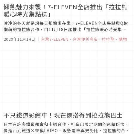
懶熊魅力來襲！7-ELEVEN全店推出「拉拉熊
暖心時光集點送」
冷冷的冬天就是想每天都慵懶在家！7-ELEVEN全店集點與Q軟
懶萌的拉拉熊合作，自11月18日起推出「拉拉熊暖心時光集點
送」，並掌握年底的歡樂聚會宅商機，推出包括陶瓷叉匙組、陶
2020年11月14日
｜
台灣7-ELEVEN
、
台灣便利商店
、
拉拉熊
、
購物
瓷盤、陶瓷茶壺溫茶組、長抱枕、廚房地墊、自動給皂機、多功
能三明治料理機..等高達近30款周邊，讓拉拉熊陪伴暖暖過冬。
此外，人...
不只鐵道彩繪車！現在還搭得到拉拉熊巴士
日本有許多鐵道都會和卡通合作，打造出限定期間的彩繪班次，
像是西武鐵道×來貘LAIMO、阪急電車與史努比、拉拉熊的合