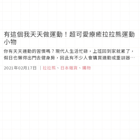
有這個我天天做運動！超可愛療癒拉拉熊運動
小物
你有天天運動的習慣嗎？現代人生活忙碌，上班回到家就累了，
假日也懶得出門去健身房，因此有不少人會購買運動或重訓器材
回家，有空的時候自己在家練，其中像是跑步機、啞鈴都是不少
2021年02月17日
｜
拉拉熊
、
日本雜貨
、
購物
人的選擇之一，今天我們就要來介紹一款類似啞鈴的拉拉熊運動
器材！Rilakkuma Ballretch最近運動品牌MIZUNO推出了一...