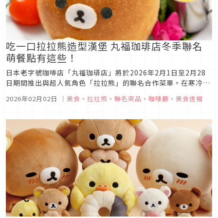
吃一口拉拉熊造型漢堡 丸福珈琲店冬季聯名
萌餐點有這些！
日本老字號咖啡店「丸福珈琲店」將於2026年2月1日至2月28
日期間推出與超人氣角色「拉拉熊」的聯名合作菜單。在寒冷的
冬季裡，來一場與可愛角色們的相遇，享受溫馨又療癒的咖啡時
2026年02月02日
｜
美食
、
拉拉熊
、
聯名商品
、
咖啡廳
、
美食速報
光吧！