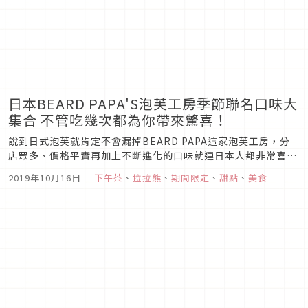
日本BEARD PAPA'S泡芙工房季節聯名口味大
集合 不管吃幾次都為你帶來驚喜！
說到日式泡芙就肯定不會漏掉BEARD PAPA這家泡芙工房，分
店眾多、價格平實再加上不斷進化的口味就連日本人都非常喜
歡，在迎來20週年的現在幫大家整理好近期的季節限定與特別聯
2019年10月16日
｜
下午茶
、
拉拉熊
、
期間限定
、
甜點
、
美食
名的款式讓大家知道，像是拉拉熊布丁泡芙、小枝泡芙等限定的
吸睛選擇，旅遊時經過BEARD PAPA的話可別忘了停下腳步為
自己充電...