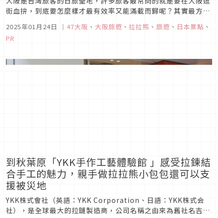
大阪是台灣旅客的日旅聖地，許多旅客最常問的就是要在大阪逛
街血拚，到底要怎麼樣才最有效率又能滿載而歸呢？其實最方便
的購物聖地，首推就是大阪梅田周圍的商圈，不但店家繁多而且
2025年01月24日
｜
47大阪
、
大阪旅遊
、
拉拉熊
、
旅遊
、
日本景點
、
又兼具多元性，甚至還有針對外國旅客的折扣！這次編輯部就帶
PR
大家一起來逛逛，幫大家劃重點，下次來到大阪先來這裡逛起
來，絕對買到手軟又不吃...
到秋葉原「YKK手作工藝體驗館 」感受拉鍊結
合手工的魅力，親手做拉拉熊小包包還可以支
援被災地
YKK株式會社（英語：YKK Corporation、日語：YKK株式会
社），是全球最大的拉鏈製造商，公司名稱之由來為舊社名吉田