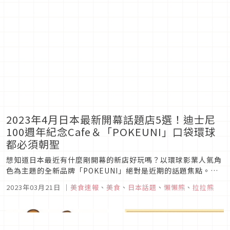
放鬆愉快的生活...
2023年4月日本最新開幕話題店5選！迪士尼
100週年紀念Cafe＆「POKEUNI」口袋環球
都必須朝聖
想知道日本最近有什麼剛開幕的新店好玩嗎？以環球影業人氣角
色為主題的全新品牌「POKEUNI」絕對是近期的話題焦點。表
參道上的拉拉熊期間限定Cafe，和以電影院做設計的迪士尼100
2023年03月21日
｜
美食速報
、
美食
、
日本話題
、
懶懶熊
、
拉拉熊
週年紀念Cafe都必須搶著預約。在旅程中和日本人一樣在橫濱紅
磚公園大口享受啤酒、美食與音樂，一次品嘗去年東京車站內所
有人氣...