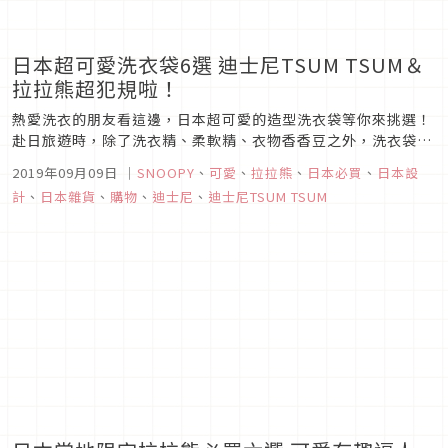
日本超可愛洗衣袋6選 迪士尼TSUM TSUM＆
拉拉熊超犯規啦！
熱愛洗衣的朋友看這邊，日本超可愛的造型洗衣袋等你來挑選！
赴日旅遊時，除了洗衣精、柔軟精、衣物香香豆之外，洗衣袋也
是很多人補貨的目標，本篇要為大家介紹日本幾款超可愛的造型
2019年09月09日
｜
SNOOPY
、
可愛
、
拉拉熊
、
日本必買
、
日本設
洗衣袋，讓洗衣服、晾衣服充滿樂趣，趕快來看看有哪些犯規商
計
、
日本雜貨
、
購物
、
迪士尼
、
迪士尼TSUM TSUM
品吧！1. 迪士尼TTSUM TSUM 超犯規圖片來源全球知名的迪士
尼TSU...