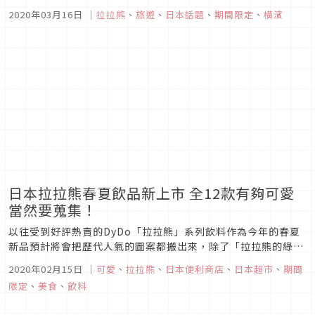
作，都吸引不少人前往搭乘。不過，其實除了電車與鐵道之外，
2020年03月16日
｜
拉拉熊
、
旅遊
、
日本話題
、
期間限定
、
橫濱
現在連巴士也都開始推出聯名車廂了，一起來看看吧！第1彈
「リラックマ号」圖片來源這是由相鐵巴士與San-X所推出的聯
名計畫，從201...
日本拉拉熊春夏飲品新上市 全12款有夠可愛
當然要蒐集！
以往受到好評熱賣的DyDo「拉拉熊」系列飲料作為今年的春夏
新品預計將會把歷代人氣的圖案都搬出來，除了「拉拉熊的綠
茶」、「拉拉熊的氣泡水（無糖）」還會有此次新登場的「拉拉
2020年02月15日
｜
可愛
、
拉拉熊
、
日本便利商店
、
日本超市
、
期間
熊的焙茶」可以選擇，總共會有12款設計瓶身，2月24日開始就
限定
、
美食
、
飲料
可以開始購入蒐集了唷！圖片來源 拉拉熊的綠茶（リラックマの
緑茶...