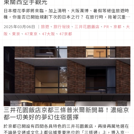
東關西空手觀光
日本櫻花季即將來臨，加上清明、大阪萬博、暑假等絕佳旅遊時
機，你是否已開始規劃下次的日本之行？ 在旅行時，拖著沉重的
行李箱四處奔波，想必是最令人感到麻煩困擾的事情吧？為了讓
2025年03月06日
｜
旅遊
、
旅行祕技
、
三井花園飯店
、
PR
、
京都
、
大
旅客在入住時能夠享受更舒適便捷的服務，日本三井花園飯店與
阪
、
東京
、
47東京
、
47大阪
、
47京都
賽萊斯廷飯店隆重推出「InterCity Hotel Baggage...
三井花園飯店京都三條普米爾新開幕！濃縮京
都一切美好的夢幻住宿選擇
於京都已開設有四間各具特色的三井花園飯店，再接再厲地選在
不論是交通或文化上都佔據重要地位的「三條通」上，導入京都