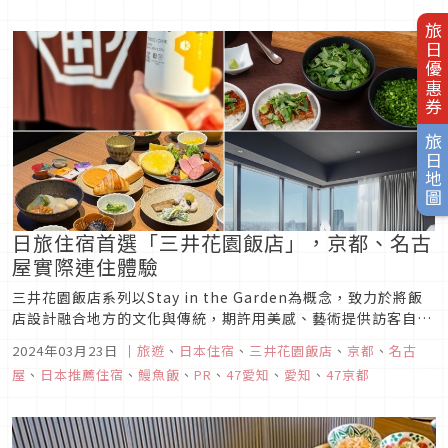
旅日優惠券
旅日地圖
日旅住宿首選「三井花園飯店」，京都、名古
屋實際連住體驗
三井花園飯店系列以Stay in the Garden為概念，致力於將飯
店設計融合地方的文化與傳統，期許用美感、藝術提供訪客自
然、美味又感動不斷的特殊時光。這次要為各位介紹實際住宿京
2024年03月23日
｜
旅遊
、
日本住宿
、
三井花園飯店
、
京都
、
名古
都、名古屋的三井花園飯店，享受美味早餐及行李服務的實際經
屋
、
日本推薦住宿
、
鰻魚飯
、
PR
、
47愛知
、
愛知
、
47京都
驗。