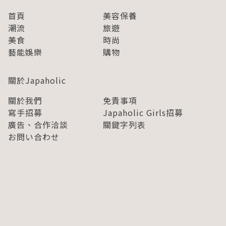
首頁
美容保養
潮流
旅遊
美食
時尚
藝能娛樂
購物
關於Japaholic
關於我們
免責事項
寫手招募
Japaholic Girls招募
廣告、合作洽談
關鍵字列表
お問い合わせ