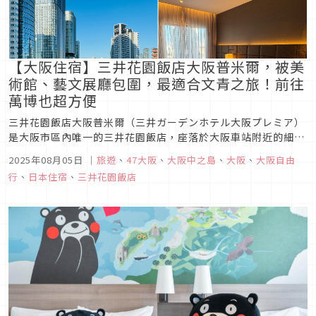
【大阪住宿】三井花園飯店大阪普米爾，被美
術館、藝文展廳包圍，最適合文青之旅！前往
萬博也超方便
三井花園飯店大阪普米爾（三井ガーデンホテル大阪プレミア）
是大阪市區內唯一的三井花園飯店，座落於大阪車站附近的細長
型沙州島「中之島」上，飯店旁有著多間美術館與展演廳，還可
2025年08月05日
｜
旅遊
、
47大阪
、
大阪中之島
、
大阪
、
大阪自由
以沿著河流漫步於中之島步行者專用道，欣賞沿途的洋風古老建
行
、
日本住宿
、
三井花園飯店
築，走一走心情都輕鬆愜意起來。從這裡還有免費到大阪車站的
接駁車，搭地鐵到大阪...