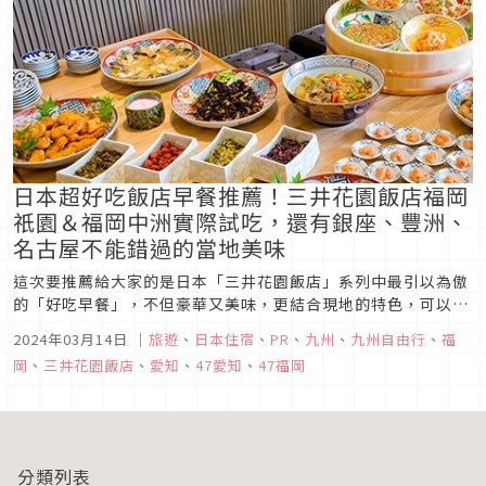
日本超好吃飯店早餐推薦！三井花園飯店福岡
祇園＆福岡中洲實際試吃，還有銀座、豐洲、
名古屋不能錯過的當地美味
這次要推薦給大家的是日本「三井花園飯店」系列中最引以為傲
的「好吃早餐」，不但豪華又美味，更結合現地的特色，可以說
一大早從早餐開始就開始旅行了！ 直航班次多、僅需兩小時便能
2024年03月14日
｜
旅遊
、
日本住宿
、
PR
、
九州
、
九州自由行
、
福
抵達的福岡，是赴日旅遊的熱門選項。這次 Japaholic 實際前
岡
、
三井花園飯店
、
愛知
、
47愛知
、
47福岡
往「三井花園飯店福岡祇園」與「三井花園飯店福岡中洲」，親
自...
分類列表