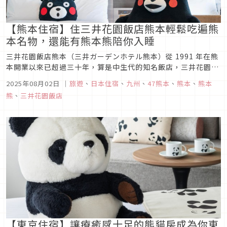
【熊本住宿】住三井花園飯店熊本輕鬆吃遍熊
本名物，還能有熊本熊陪你入睡
三井花園飯店熊本（三井ガーデンホテル熊本）從 1991 年在熊
本開業以來已超過三十年，算是中生代的知名飯店，三井花園旗
下的飯店也是許多人會考慮的品質有保證選擇。雖然外觀跟大廳
2025年08月02日
｜
旅遊
、
日本住宿
、
九州
、
47熊本
、
熊本
、
熊本
可能沒那麼氣派，但離地鐵站步行 5 分鐘及巴士總站步行約 7 分
熊
、
三井花園飯店
鐘的位置，對於搭飛機前來的遊客來說也算是不錯的選擇。而
且，三井...
【東京住宿】讓療癒感十足的熊貓房成為你東