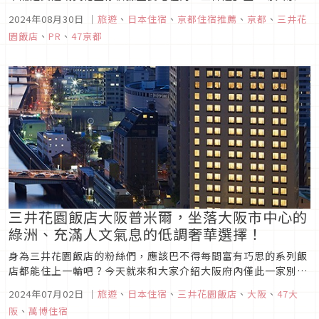
地區第一間「普米爾」系列的「三井花園飯店京都三條普米
2024年08月30日
｜
旅遊
、
日本住宿
、
京都住宿推薦
、
京都
、
三井花
爾」，於七月盛大開幕！
園飯店
、
PR
、
47京都
三井花園飯店大阪普米爾，坐落大阪市中心的
綠洲、充滿人文氣息的低調奢華選擇！
身為三井花園飯店的粉絲們，應該巴不得每間富有巧思的系列飯
店都能住上一輪吧？今天就來和大家介紹大阪府內僅此一家別無
分號的「三井花園飯店大阪普米爾」。
2024年07月02日
｜
旅遊
、
日本住宿
、
三井花園飯店
、
大阪
、
47大
阪
、
萬博住宿