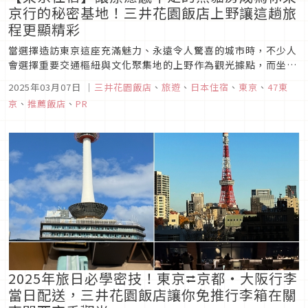
京行的秘密基地！三井花園飯店上野讓這趟旅
程更顯精彩
當選擇造訪東京這座充滿魅力、永遠令人驚喜的城市時，不少人
會選擇重要交通樞紐與文化聚集地的上野作為觀光據點，而坐落
於此的「三井花園飯店上野」，可說是完全符合想要輕鬆觀光的
2025年03月07日
｜
三井花園飯店
、
旅遊
、
日本住宿
、
東京
、
47東
最佳地理要件！ 距離JR上野站的淺草口僅需步行 2 分鐘的該飯
京
、
推薦飯店
、
PR
店，讓你無論是想前往都內的各大景點、抑或想搭乘新幹線投奔
其他城市...
2025年旅日必學密技！東京⮂京都・大阪行李
當日配送，三井花園飯店讓你免推行李箱在關