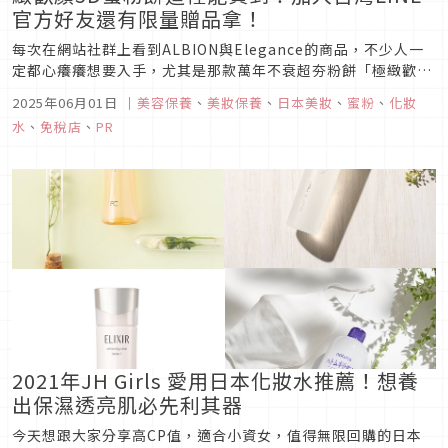
官方好友還有限量贈品拿！
每次在網站社群上看到ALBION與Elegance的商品，不少人一
定都心癢癢想要入手，尤其是那款萬年不衰超夯粉餅「極緻歡顏
5D蜜粉餅」與健康化妝水，更是每個美妝保養控都想收藏的單
2025年06月01日
｜
美容保養
、
美妝保養
、
日本美妝
、
蜜粉
、
化妝
品。不過最近發現了一個超棒的秘密，不但能輕鬆買到ALBION
水
、
免稅店
、
PR
熱賣商品，還能拿到限量好禮，美妝迷們趕快筆記起來！
2021年JH Girls 愛用日本化妝水推薦！想養
出保濕透亮肌必先利其器
今天想跟大家分享高CP值，適合小資女，值得無限回購的日本