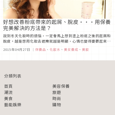
好想改善粉底帶來的起屑、脫皮···用保養
完美解決的方法是？
說到冬天化妝時的煩惱，一定會馬上想到塗上粉底之後的起屑和
脫皮。越是想用化妝去遮掩就越是明顯，心情也變得憂鬱起來。
會出現這些導致底妝不完美的因素就是「肌膚太乾燥」了，大家
2015年04月27日
｜
保養品
、
化妝水
、
美女養成
、
美妝
一定很想要將肌膚調整至最佳狀態，順利解決起屑和脫皮問題
吧！■首先是保溼！打造適合塗上粉底的肌膚在容易乾燥的冬
天，和夏天比起來，應該很...
分類列表
首頁
美容保養
潮流
旅遊
美食
時尚
藝能娛樂
購物