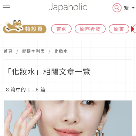
繁
東京
關西近畿
關東
首頁
關鍵字列表
化妝水
「化妝水」相關文章一覽
8 篇中的 1 - 8 篇