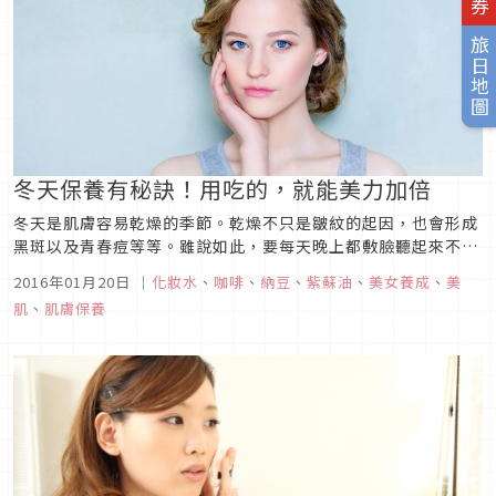
旅日地圖
冬天保養有秘訣！用吃的，就能美力加倍
冬天是肌膚容易乾燥的季節。乾燥不只是皺紋的起因，也會形成
黑斑以及青春痘等等。雖說如此，要每天晚上都敷臉聽起來不太
實際，常常花錢上美容院也不太划算呢。現代女性如果要能夠持
2016年01月20日
｜
化妝水
、
咖啡
、
納豆
、
紫蘇油
、
美女養成
、
美
續下去美容美肌，必須要符合她們的生活習慣才行。到底是有什
肌
、
肌膚保養
麼好方法呢？