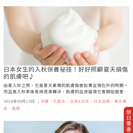
日本女生的入秋保養祕技！好好照顧夏天損傷
的肌膚吧♪
由夏入秋之際，也是夏天累積的肌膚傷害如實呈現在外的時期。
而且進入秋季後氣候逐漸轉涼，肌膚的血液循環也會開始變差。
加上濕度也會下降，所以必須作好預防乾燥的準備。 這個時期，
2016年09月19日
｜
保養
、
化妝水
、
台灣&日本
、
日本話題
、
美女養
該怎麼做好肌膚保養呢？ 以下介紹三種保養的方法。
成
、
面膜
旅日優惠券