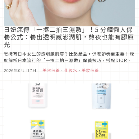
日妞瘋傳「一擦二拍三濕敷」！5 分鐘懶人保
養公式：養出透明感澎潤肌，熬夜也能有膠原
光
想擁有日本女生的透明感肌膚？比起產品，保養節奏更重要！深
度解析日本流行的「一擦二拍三濕敷」保養技巧，搭配DIOR逆
時活氧系列、肌研 H.A. Supreme激亮淡斑精華，只需 5 分鐘就
2026年04月17日
｜
美容保養
、
化妝水
、
美妝保養
能在家完成密集修護，讓疲憊肌快速恢復澎潤膠原光，解決暗沉
與乾癟困擾。