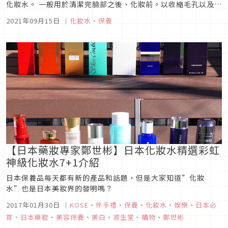
化妝水。 一般用於清潔完臉部之後、化妝前。以收縮毛孔以及達
到二次清潔的效果，進而補充臉部皮膚水份，讓後續化妝品貼妝
2021年09月15日
｜
化妝水
、
保養
程度更好。 以下真實分析我的混合肌使用心得、適合膚質及季
節，如果你也在尋找一款好用的日本化妝水，不妨參考看看喔！
【日本藥妝專家鄭世彬】日本化妝水精選彩虹
神級化妝水7+1介紹
日本保養品每天都有新的產品和話題，但是大家知道”化妝
水”也是日本美妝界的發明嗎？
2017年01月30日
｜
KOSE
、
伴手禮
、
保養
、
化妝水
、
娛樂
、
日本必
買
、
日本藥妝
、
美容保養
、
美白
、
資生堂
、
購物
、
鄭世彬