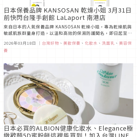
日本保養品牌 KANSOSAN 乾燥小姐 3月31日
前快閃台隆手創館 LaLaport 南港店
來自日本的人氣保養品牌 KANSOSAN 乾燥小姐，專為乾燥肌與
敏感肌族群量身打造，以溫和高效的保濕防護聞名，即日起至3
月31日首度快閃進駐 台隆手創館 LaLaport 南港店。品牌致力
2026年03月18日
｜
台灣好物
、
美妝保養
、
化妝水
、
洗面乳
、
美容保
於在妝前保養階段為肌膚建立穩定屏障，讓底妝服貼、肌膚長時
養
間維持水潤舒適，是許多日本女性日常保養不可或缺的秘密武...
日本必買的ALBION健康化妝水、Elegance極
緻歡顏5D蜜粉餅這裡能買到！加入台灣LINE