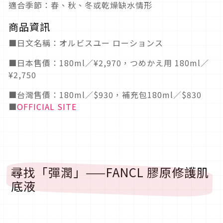
適合季節：春、秋、冬或乾燥缺水情形
商品資訊
■日文名稱：オルビスユー ローションス
■日本售價：180ml／¥2,970，つめかえ用 180ml／
¥2,750
■台灣售價：180ml／$930，補充包180ml／$830
■
OFFICIAL SITE
尋找「彈潤」——FANCL 膠原修護肌
底液