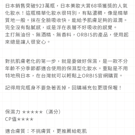
日本銷售突破923萬瓶，日本美妝大賞68項獲獎的人氣
化妝水！這瓶精華化妝水很特別，有點濃稠，像是精華
質地一般。抹在全臉吸收快，能給予肌膚足夠的滋潤。
完全沒有黏膩感，或是浮在表層不好吸收的感覺。
主打無油份、無酒精、無香料，ORBIS的產品，使用起
來總是讓人很安心。
對抗肌膚老化的第一步，就是要做好保濕，是一款不分
年齡不分季節都適合使用的保濕型化妝水。重點是不用
特地飛日本，在台灣就可以輕鬆上ORBIS官網購買。
記得用完瓶身不要急著丟掉，回購補充包更環保喔！
保濕力 ✭✭✭✭✭（滿分）
CP值✭✭✭✭
適合膚質：不挑膚質，更推薦給乾肌