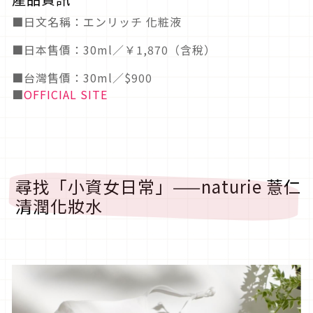
■日文名稱：エンリッチ 化粧液⠀
■日本售價：30ml／￥1,870（含稅）
■台灣售價：30ml／$900
■
OFFICIAL SITE
尋找「小資女日常」——naturie 薏仁
清潤化妝水