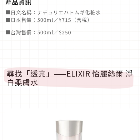
產品資訊
■日文名稱：ナチュリエハトムギ化粧水
■日本售價：500ml／¥715（含稅）
■台灣售價：500ml／$250
尋找「透亮」——ELIXIR 怡麗絲爾 淨
白柔膚水