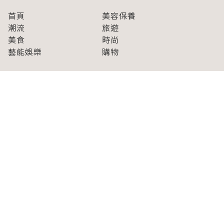
首頁
美容保養
潮流
旅遊
美食
時尚
藝能娛樂
購物
關於Japaholic
關於我們
免責事項
寫手招募
Japaholic Girls招募
廣告、合作洽談
關鍵字列表
お問い合わせ