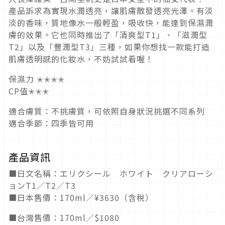
產品訴求為實現水潤透亮，讓肌膚散發透亮光澤。有淡
淡的香味，質地像水一般輕盈，吸收快，能達到保濕潤
膚的效果。它也同時推出了「清爽型T1」、「滋潤型
T2」以及「豐潤型T3」三種，如果你想找一款能打造
肌膚透明感的化妝水，不妨試試看喔！
保濕力 ✭✭✭✭
CP值✭✭✭
適合膚質：不挑膚質，可依照自身狀況挑選不同系列
適合季節：四季皆可用
產品資訊
■日文名稱：エリクシール ホワイト クリアローシ
ョンT1／T2／T3
■日本售價：170ml／¥3630（含稅）
■台灣售價：170ml／$1080