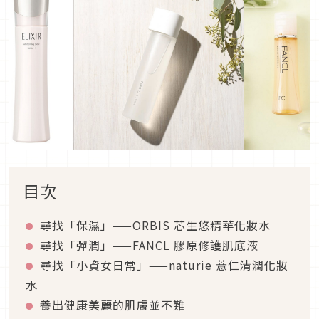
目次
尋找「保濕」——ORBIS 芯生悠精華化妝水
尋找「彈潤」——FANCL 膠原修護肌底液
尋找「小資女日常」——naturie 薏仁清潤化妝
水
養出健康美麗的肌膚並不難