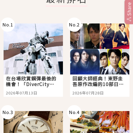
Share
No.
1
No.
2
在台場欣賞鋼彈最後的
回顧大師經典！東野圭
機會！「DiverCity
吾原作改編的10部日本
Tokyo Plaza」搭船、
影視作品推薦
2026年07月13日
2026年07月28日
購物、美食及夜景，一
次全體驗
No.
3
No.
4