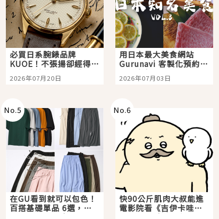
必買日系腕錶品牌
用日本最大美食網站
KUOE！不張揚卻經得起
Gurunavi 客製化預約九
時間洗鍊的經典之作五
大都市餐廳，打造專屬
2026年07月20日
2026年07月03日
選
美食體驗！
No.
5
No.
6
在GU看到就可以包色！
快90公斤肌肉大叔能進
百搭基礎單品 6選，閉
電影院看《吉伊卡哇》
眼全收也不心疼
嗎？日本重金屬樂團