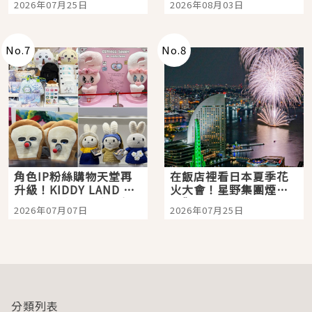
2026年07月25日
2026年08月03日
「打首」會長與nagano
老師一同給出了答案
No.
7
No.
8
角色IP粉絲購物天堂再
在飯店裡看日本夏季花
升級！KIDDY LAND 原
火大會！星野集團煙火
宿店吉伊卡哇迎客，新
景觀飯店6選，讓你不用
2026年07月07日
2026年07月25日
開幕 OMOKADO 店3分
人擠人悠閒欣賞
即達
分類列表