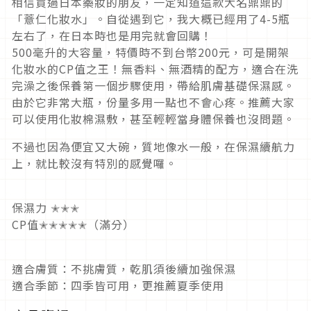
相信買過日本藥妝的朋友，一定知道這款大名鼎鼎的
「薏仁化妝水」。自從遇到它，我大概已經用了4-5瓶
左右了，在日本時也是用完就會回購！
500毫升的大容量，特價時不到台幣200元，可是開架
化妝水的CP值之王！無香料、無酒精的配方，適合在洗
完澡之後保養第一個步驟使用，帶給肌膚基礎保濕感。
由於它非常大瓶，份量多用一點也不會心疼。推薦大家
可以使用化妝棉濕敷，甚至輕輕當身體保養也沒問題。
不過也因為便宜又大碗，質地像水一般，在保濕續航力
上，就比較沒有特別的感覺囉。
保濕力 ✭✭✭
CP值✭✭✭✭✭（滿分）
適合膚質：不挑膚質，乾肌須後續加強保濕
適合季節：四季皆可用，更推薦夏季使用