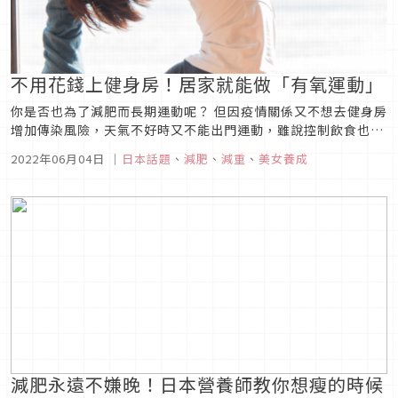
不用花錢上健身房！居家就能做「有氧運動」
你是否也為了減肥而長期運動呢？ 但因疫情關係又不想去健身房
增加傳染風險，天氣不好時又不能出門運動，雖說控制飲食也是
種方法，但是為了維持窈窕身材就必須增加身體的肌肉量。於
2022年06月04日
｜
日本話題
、
減肥
、
減重
、
美女養成
是，這次要介紹給大家的是，只要在家就能實行、且不用任何器
材或也不用花錢的減肥方法。
減肥永遠不嫌晚！日本營養師教你想瘦的時候