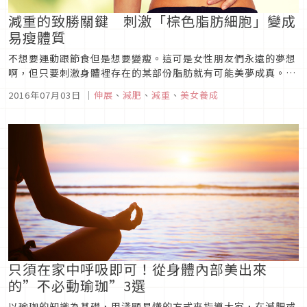
減重的致勝關鍵 刺激「棕色脂肪細胞」變成
易瘦體質
不想要運動跟節食但是想要變瘦。這可是女性朋友們永遠的夢想
啊，但只要刺激身體裡存在的某部份脂肪就有可能美夢成真。就
來試著利用具有增加燃脂效果的「棕色脂肪細胞」，輕鬆瘦身一
2016年07月03日
｜
伸展
、
減肥
、
減重
、
美女養成
下吧！棕色脂肪細胞的功效人們因過度飲食而攝取了過多熱量，
這些熱量轉化成脂肪囤積在體內而造成了肥胖。這種變成贅肉的
脂肪稱為「白色脂肪細...
只須在家中呼吸即可！從身體內部美出來
的”不必動瑜珈”3選
以瑜珈的知識為基礎，用淺顯易懂的方式來指導大家，在減肥或