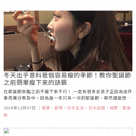
冬天出乎意料是個容易瘦的季節！教你聖誕節
之前簡單瘦下來的訣竅
在耶誕節來臨之前不瘦下來不行！ 一定有很多女孩子正因為這件
事而萬分焦急中。因為是一年只有一次的耶誕節，果然還是想以
最美麗的狀態來和男朋友或喜歡的人一起度過的呀。
2016年12月07日
｜
健康
、
愛情
、
日本生活
、
日本話題
、
減肥
、
聖誕
節