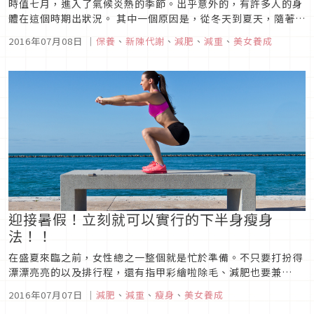
時值七月，進入了氣候炎熱的季節。出乎意外的，有許多人的身
體在這個時期出狀況。 其中一個原因是，從冬天到夏天，隨著氣
溫逐漸升高，身體卻變得比想像中不容易出汗，躁熱的感覺蓄積
2016年07月08日
｜
保養
、
新陳代謝
、
減肥
、
減重
、
美女養成
在體內的緣故。出現倦怠感、體溫偏高或者口乾等症狀的人，或
許原因就出於此。因為身體不適而意志消沉，渾身散發出負面的
氛圍……。此時，...
迎接暑假！立刻就可以實行的下半身瘦身
法！！
在盛夏來臨之前，女性總之一整個就是忙於準備。不只要打扮得
漂漂亮亮的以及排行程，還有指甲彩繪啦除毛、減肥也要兼
顧……。「要做的事太多了忙不完！」如果就這樣自暴自棄放棄
2016年07月07日
｜
減肥
、
減重
、
瘦身
、
美女養成
了，可是會留下遺憾的夏日回憶的喔。