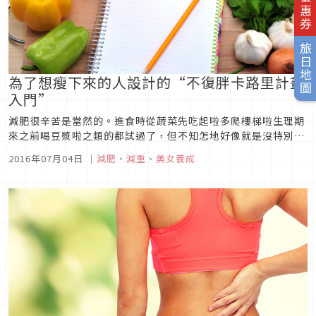
旅日地圖
為了想瘦下來的人設計的“不復胖卡路里計畫
入門”
減肥很辛苦是當然的。進食時從蔬菜先吃起啦多爬樓梯啦生理期
來之前喝豆漿啦之類的都試過了，但不知怎地好像就是沒特別開
始瘦下來啊……隱約有這種感覺的人，我要為妳們獻上的是，緩
2016年07月04日
｜
減肥
、
減重
、
美女養成
緩進行但有計畫的累積之減肥方式。為了要達成不復胖的減肥，
具體上要怎樣計算卡路里才好呢，我將邊解說這點，邊把以目前
的飲食生活為基礎所設...