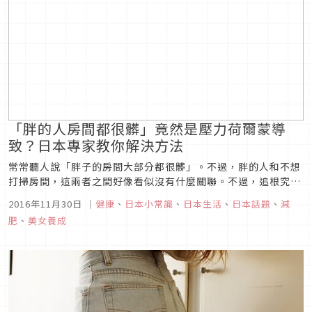
「胖的人房間都很髒」竟然是壓力荷爾蒙導
致？日本專家教你解決方法
常常聽人說「胖子的房間大部分都很髒」。不過，胖的人和不想
打掃房間，這兩者之間好像看似沒有什麼關聯。不過，追根究底
來討論，到底是因為胖才導致房間變髒，還因為房間髒才導致發
2016年11月30日
｜
健康
、
日本小常識
、
日本生活
、
日本話題
、
減
胖，這兩者之間的因果關係為何也不得而知。
肥
、
美女養成