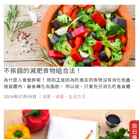
不挨餓的減肥食物組合法！
為什麼人會變胖呢？ 原因正是因為吃進去的食物沒有消化殆盡，
殘留體內，最後轉化為脂肪。 所以說，只要充分消化吃進身體的
食物，順利排毒，就可以免於肥胖。而有助於此的「酵素」相信
2016年07月06日
｜
減肥
、
減重
、
生活方式
大家都十分熟悉。
旅日優惠券