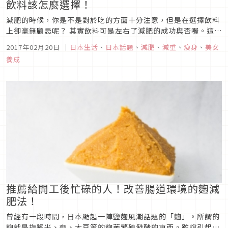
飲料該怎麼選擇！
減肥的時候，你是不是對於吃的方面十分注意，但是在選擇飲料
上卻毫無顧忌呢？ 其實飲料可是左右了減肥的成功與否喔。這次
請來日本營養師告訴大家，在平常的日子裡、運動時，或是工作
2017年02月20日
｜
日本生活
、
日本話題
、
減肥
、
減重
、
瘦身
、
美女
中，分別適合喝什麼飲料吧。
養成
推薦給開工後忙碌的人！改善腸道環境的麴減
肥法！
曾經有一段時間，日本颳起一陣鹽麴風潮話題的「麴」。所謂的
麴就是指將米、麥、大豆等的麴菌繁殖發酵的東西。雖說引起風