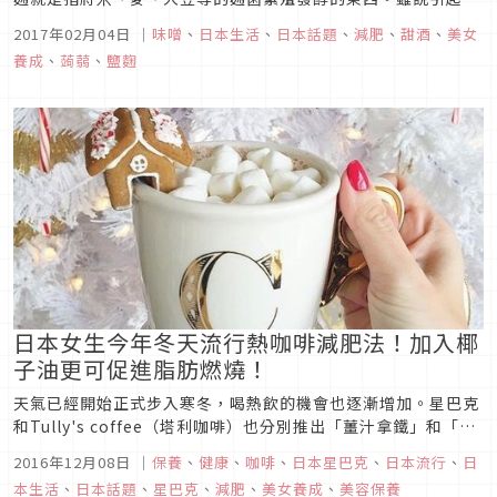
潮，但對忙碌工作的人而言，還是會怕是否麻煩對吧！
2017年02月04日
｜
味噌
、
日本生活
、
日本話題
、
減肥
、
甜酒
、
美女
養成
、
蒟蒻
、
鹽麴
日本女生今年冬天流行熱咖啡減肥法！加入椰
子油更可促進脂肪燃燒！
天氣已經開始正式步入寒冬，喝熱飲的機會也逐漸增加。星巴克
和Tully's coffee（塔利咖啡）也分別推出「薑汁拿鐵」和「愛
爾蘭拿鐵」等季節限定的咖啡呢♪不過，是否有姊妹們怕胖而不
2016年12月08日
｜
保養
、
健康
、
咖啡
、
日本星巴克
、
日本流行
、
日
太敢喝這些熱飲呢？
本生活
、
日本話題
、
星巴克
、
減肥
、
美女養成
、
美容保養