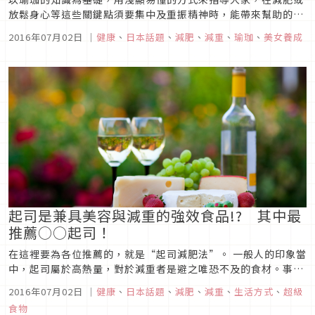
放鬆身心等這些關鍵點須要集中及重振精神時，能帶來幫助的呼
吸方法
2016年07月02日
｜
健康
、
日本話題
、
減肥
、
減重
、
瑜珈
、
美女養成
起司是兼具美容與減重的強效食品!? 其中最
推薦○○起司！
在這裡要為各位推薦的，就是“起司減肥法”。 一般人的印象當
中，起司屬於高熱量，對於減重者是避之唯恐不及的食材。事實
上，小編原本也這麼認為。一想到擺滿起司的披薩，永遠是前往
2016年07月02日
｜
健康
、
日本話題
、
減肥
、
減重
、
生活方式
、
超級
肥胖的最快管道。 但是，事實上並非如此。披薩之所以熱量如此
食物
之高，是因為麵餅皮的熱量，再加上美乃滋、番茄醬、以及餅皮