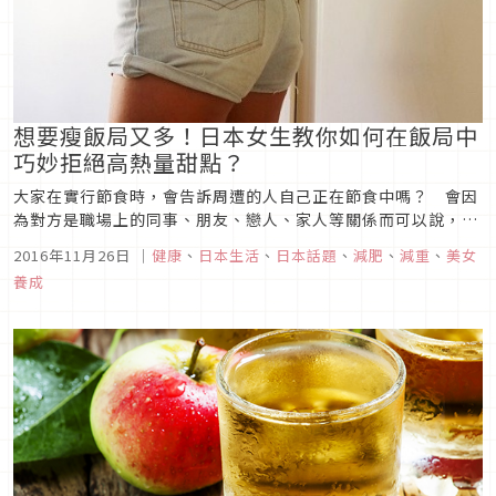
想要瘦飯局又多！日本女生教你如何在飯局中
巧妙拒絕高熱量甜點？
大家在實行節食時，會告訴周遭的人自己正在節食中嗎？ 會因
為對方是職場上的同事、朋友、戀人、家人等關係而可以說，又
或是說不出口對吧。
2016年11月26日
｜
健康
、
日本生活
、
日本話題
、
減肥
、
減重
、
美女
養成