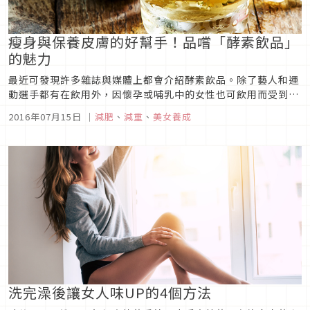
瘦身與保養皮膚的好幫手！品嚐「酵素飲品」
的魅力
最近可發現許多雜誌與媒體上都會介紹酵素飲品。除了藝人和運
動選手都有在飲用外，因懷孕或哺乳中的女性也可飲用而受到矚
目。
2016年07月15日
｜
減肥
、
減重
、
美女養成
洗完澡後讓女人味UP的4個方法