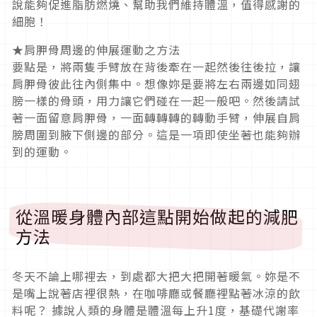
說能夠促進脂肪燃燒、幫助我們維持體溫，值得感謝的
細胞！
★肩胛骨周邊的伸展運動之方法
要點是，將兩隻手臂放在背後牽在一起然後往後拉，讓
肩胛骨彼此往內側集中。想像妳是要將左右兩邊如同翅
膀一樣的骨頭，用力讓它們碰在一起一般吧。然後請試
著一面留意肩胛骨，一面轉轉轉的轉動手臂，伸展自肩
膀周圍到腋下側邊的部分。這是一項即使坐著也能夠辦
到的運動。
從溫暖身體內部這點開始做起的減肥
方法
冬天不論上哪裡去，到處都大把大把開著暖氣。妳是不
是嘴上說著店裡很熱，在咖啡廳或餐廳裡點著冰涼的飲
料呢？ 據說人類的身體是體溫每上升1度，基礎代謝率