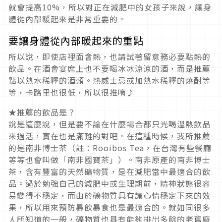
就會提高10%，所以對正在減肥中的女孩子來說，讓身
體從內部暖起來是非常重要的。
要讓身體從內部暖起來的重點
所以說，即使店裡面會熱，也請試著留意務必要點熱的
飲品。在酒會宴席上也不要喝冰冰涼涼的酒，而是推薦
點以熱水稀釋的酒類。熱威士忌或加熱水稀釋的燒酎等
等，卡路里也很低，所以很推唷♪
★推薦的飲品是？
說是這麼說，但是要不論在什麼場合都只光喝溫熱飲品
來過活，實在也是滿難的對吧。在這種時候，我所推薦
的是南非博士茶（註：Rooibos Tea，在台灣有些餐廳
等等也會叫做「南非國寶茶」）。南非原產的南非博士
茶，含有豐富的天然礦物質，是在減肥當中最適合的飲
品。過於勉強自己的減肥中或生理期前，精神狀態很容
易變得不穩定，而由於礦物質具有讓心情穩定下來的效
果，所以用來預防暴飲暴食也是最適合的。就如同很多
人所知道的一般，礦物質也具有能夠排出多餘的老舊廢