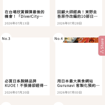
在台場欣賞鋼彈最後的
回顧大師經典！東野圭
機會！「DiverCity
吾原作改編的10部日本
Tokyo Plaza」搭船、
影視作品推薦
2026年07月13日
2026年07月28日
購物、美食及夜景，一
次全體驗
No.
3
No.
4
Share
必買日系腕錶品牌
用日本最大美食網站
KUOE！不張揚卻經得起
Gurunavi 客製化預約九
時間洗鍊的經典之作五
大都市餐廳，打造專屬
2026年07月20日
2026年07月03日
選
美食體驗！