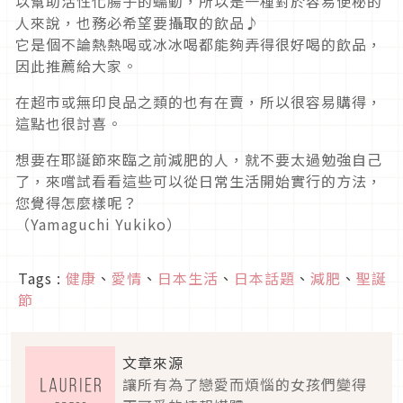
以幫助活性化腸子的蠕動，所以是一種對於容易便秘的
人來說，也務必希望要攝取的飲品♪
它是個不論熱熱喝或冰冰喝都能夠弄得很好喝的飲品，
因此推薦給大家。
在超市或無印良品之類的也有在賣，所以很容易購得，
這點也很討喜。
想要在耶誕節來臨之前減肥的人，就不要太過勉強自己
了，來嚐試看看這些可以從日常生活開始實行的方法，
您覺得怎麼樣呢？
（Yamaguchi Yukiko）
Tags :
健康
、
愛情
、
日本生活
、
日本話題
、
減肥
、
聖誕
節
文章來源
讓所有為了戀愛而煩惱的女孩們變得