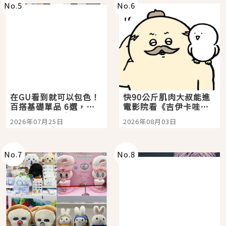
No.
5
No.
6
在GU看到就可以包色！
快90公斤肌肉大叔能進
百搭基礎單品 6選，閉
電影院看《吉伊卡哇》
眼全收也不心疼
嗎？日本重金屬樂團
2026年07月25日
2026年08月03日
「打首」會長與nagano
老師一同給出了答案
No.
7
No.
8