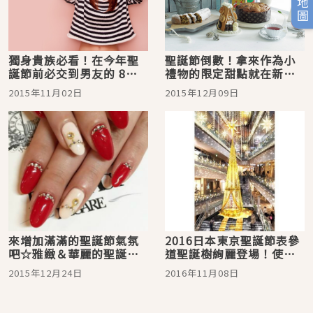
獨身貴族必看！在今年聖
聖誕節倒數！拿來作為小
誕節前必交到男友的 8招
禮物的限定甜點就在新宿
絕技是？！
伊勢丹挑選
2015年11月02日
2015年12月09日
來增加滿滿的聖誕節氣氛
2016日本東京聖誕節表參
吧☆雅緻＆華麗的聖誕節
道聖誕樹絢麗登場！使用
指彩5選
施華洛世奇水晶的互動型
2015年12月24日
2016年11月08日
「繁星降臨」點亮冬季夜
空