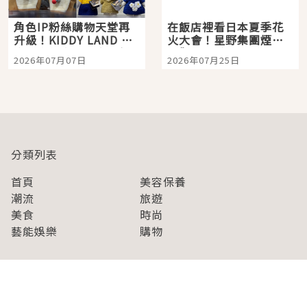
角色IP粉絲購物天堂再
在飯店裡看日本夏季花
升級！KIDDY LAND 原
火大會！星野集團煙火
宿店吉伊卡哇迎客，新
景觀飯店6選，讓你不用
2026年07月07日
2026年07月25日
開幕 OMOKADO 店3分
人擠人悠閒欣賞
即達
分類列表
首頁
美容保養
潮流
旅遊
美食
時尚
藝能娛樂
購物
關於Japaholic
關於我們
免責事項