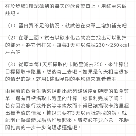
在於步驟1所記錄到的每天的飲食菜單上，用紅筆來做
註記。
（1）蛋白質不足的情況，就試著在菜單上增加補充吧
（2）在那上面，試著以碳水化合物為主找出可以刪掉
的部分，將它們打叉，讓每1天可以減掉230〜250kcal
左右吧
（3）從原本每1天所攝取的卡路里減去250，來計算出
目標攝取卡路里，然後寫上去吧。如果是每天相差很多
的情況的話，就用1整個星期的平均値來算看看吧
由目前的飲食生活來規劃出能夠緩緩達到轉變的飲食菜
單，還有目標攝取卡路里的計算，您順利完成了嗎？
若有因為旅行或外食等等緣故而不得已讓攝取卡路里超
出標準值的情況，據說只要在3天以內抵銷掉的話，就
能阻止熱量變成脂肪堆積起來。請務必不要心急，花時
間扎實的一步一步向理想邁進吧！