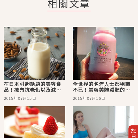
相關文章
在日本引起話題的美容食
全世界的名流人士都稱讚
品！擁有抗老化以及減肥
不已！美容美體減肥的救
效果的杏仁奶，是高評價
世主，冷壓果汁。
2015年07月15日
2015年07月16日
的美容飲品