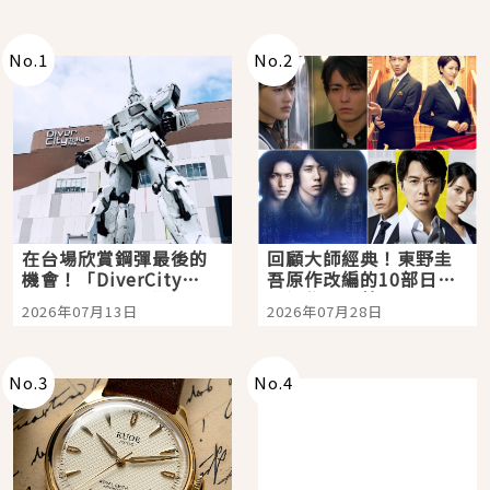
No.
1
No.
2
在台場欣賞鋼彈最後的
回顧大師經典！東野圭
機會！「DiverCity
吾原作改編的10部日本
Tokyo Plaza」搭船、
影視作品推薦
2026年07月13日
2026年07月28日
購物、美食及夜景，一
次全體驗
No.
3
No.
4