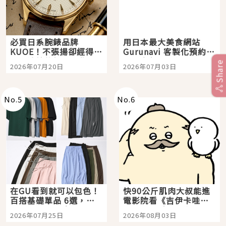
必買日系腕錶品牌
用日本最大美食網站
KUOE！不張揚卻經得起
Gurunavi 客製化預約九
時間洗鍊的經典之作五
大都市餐廳，打造專屬
Share
2026年07月20日
2026年07月03日
選
美食體驗！
No.
5
No.
6
在GU看到就可以包色！
快90公斤肌肉大叔能進
百搭基礎單品 6選，閉
電影院看《吉伊卡哇》
眼全收也不心疼
嗎？日本重金屬樂團
2026年07月25日
2026年08月03日
「打首」會長與nagano