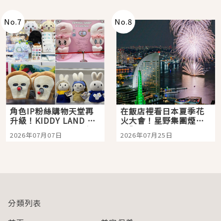
老師一同給出了答案
No.
7
No.
8
角色IP粉絲購物天堂再
在飯店裡看日本夏季花
升級！KIDDY LAND 原
火大會！星野集團煙火
宿店吉伊卡哇迎客，新
景觀飯店6選，讓你不用
2026年07月07日
2026年07月25日
開幕 OMOKADO 店3分
人擠人悠閒欣賞
即達
分類列表