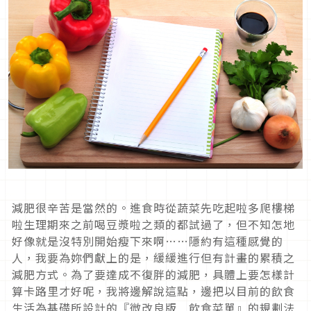
減肥很辛苦是當然的。進食時從蔬菜先吃起啦多爬樓梯
啦生理期來之前喝豆漿啦之類的都試過了，但不知怎地
好像就是沒特別開始瘦下來啊……隱約有這種感覺的
人，我要為妳們獻上的是，緩緩進行但有計畫的累積之
減肥方式。為了要達成不復胖的減肥，具體上要怎樣計
算卡路里才好呢，我將邊解說這點，邊把以目前的飲食
生活為基礎所設計的『微改良版 飲食菜單』的規劃法