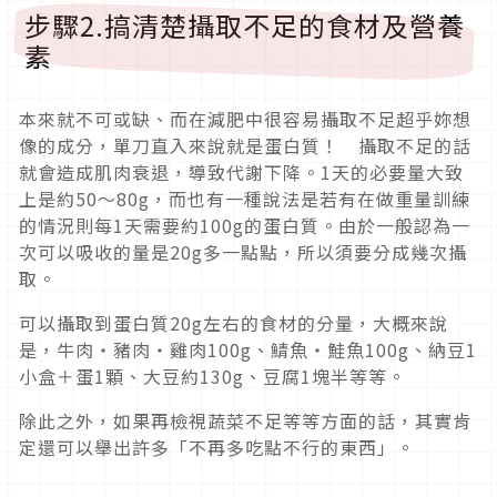
步驟2.搞清楚攝取不足的食材及營養
素
本來就不可或缺、而在減肥中很容易攝取不足超乎妳想
像的成分，單刀直入來說就是蛋白質！ 攝取不足的話
就會造成肌肉衰退，導致代謝下降。1天的必要量大致
上是約50〜80g，而也有一種說法是若有在做重量訓練
的情況則每1天需要約100g的蛋白質。由於一般認為一
次可以吸收的量是20g多一點點，所以須要分成幾次攝
取。
可以攝取到蛋白質20g左右的食材的分量，大概來說
是，牛肉・豬肉・雞肉100g、鯖魚・鮭魚100g、納豆1
小盒＋蛋1顆、大豆約130g、豆腐1塊半等等。
除此之外，如果再檢視蔬菜不足等等方面的話，其實肯
定還可以舉出許多「不再多吃點不行的東西」。