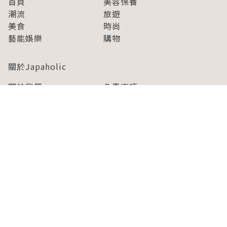
首頁
美容保養
潮流
旅遊
美食
時尚
藝能娛樂
購物
關於Japaholic
關於我們
免責事項
寫手招募
Japaholic Girls招募
廣告、合作洽談
關鍵字列表
お問い合わせ
看看更多有關Japaholic！