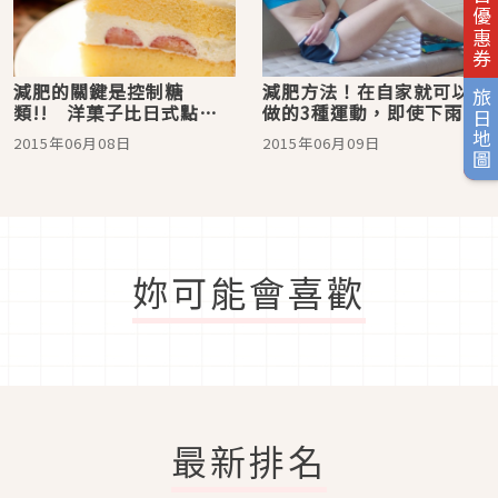
旅日優惠券
減肥的關鍵是控制糖
減肥方法！在自家就可以
旅日地圖
類!! 洋菓子比日式點心
做的3種運動，即使下雨也
更好是真的嗎!?
不怕哦！
2015年06月08日
2015年06月09日
妳可能會喜歡
最新排名