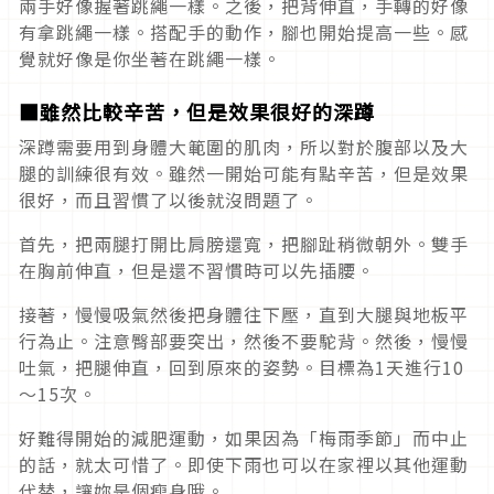
兩手好像握著跳繩一樣。之後，把背伸直，手轉的好像
有拿跳繩一樣。搭配手的動作，腳也開始提高一些。感
覺就好像是你坐著在跳繩一樣。
■雖然比較辛苦，但是效果很好的深蹲
深蹲需要用到身體大範圍的肌肉，所以對於腹部以及大
腿的訓練很有效。雖然一開始可能有點辛苦，但是效果
很好，而且習慣了以後就沒問題了。
首先，把兩腿打開比肩膀還寬，把腳趾稍微朝外。雙手
在胸前伸直，但是還不習慣時可以先插腰。
接著，慢慢吸氣然後把身體往下壓，直到大腿與地板平
行為止。注意臀部要突出，然後不要駝背。然後，慢慢
吐氣，把腿伸直，回到原來的姿勢。目標為1天進行10
～15次。
好難得開始的減肥運動，如果因為「梅雨季節」而中止
的話，就太可惜了。即使下雨也可以在家裡以其他運動
代替，讓妳是個瘦身哦。