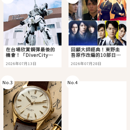
在台場欣賞鋼彈最後的
回顧大師經典！東野圭
機會！「DiverCity
吾原作改編的10部日本
Tokyo Plaza」搭船、
影視作品推薦
2026年07月13日
2026年07月28日
購物、美食及夜景，一
次全體驗
No.
3
No.
4