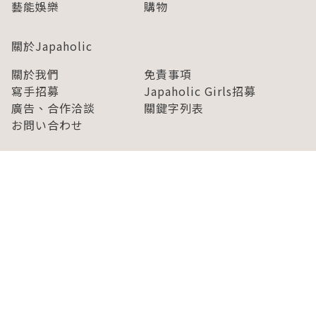
藝能娛樂
購物
關於Japaholic
關於我們
免責事項
寫手招募
Japaholic Girls招募
廣告、合作洽談
關鍵字列表
お問い合わせ
看看更多有關Japaholic！
Copyright © 2026 MICROAD, INC.