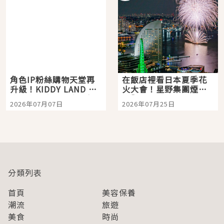
角色IP粉絲購物天堂再
在飯店裡看日本夏季花
升級！KIDDY LAND 原
火大會！星野集團煙火
宿店吉伊卡哇迎客，新
景觀飯店6選，讓你不用
2026年07月07日
2026年07月25日
開幕 OMOKADO 店3分
人擠人悠閒欣賞
即達
分類列表
首頁
美容保養
潮流
旅遊
美食
時尚