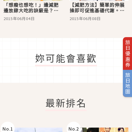
「想瘦也想吃！」邊減肥
【減肥方法】簡單的伸展
邊放肆大吃的訣竅是？減
操即可促進基礎代謝。只
肥方法～
要每天持續，即使短時間
2015年06月04日
2015年06月08日
也沒問題！
旅日優惠券
妳可能會喜歡
旅日地圖
最新排名
No.
1
No.
2