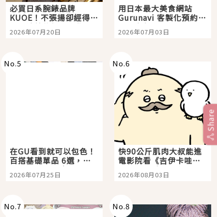
必買日系腕錶品牌
用日本最大美食網站
KUOE！不張揚卻經得起
Gurunavi 客製化預約九
時間洗鍊的經典之作五
大都市餐廳，打造專屬
2026年07月20日
2026年07月03日
選
美食體驗！
No.
5
No.
6
Share
在GU看到就可以包色！
快90公斤肌肉大叔能進
百搭基礎單品 6選，閉
電影院看《吉伊卡哇》
眼全收也不心疼
嗎？日本重金屬樂團
2026年07月25日
2026年08月03日
「打首」會長與nagano
老師一同給出了答案
No.
7
No.
8