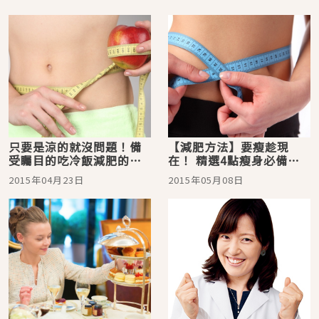
只要是涼的就沒問題！備
【減肥方法】要瘦趁現
受矚目的吃冷飯減肥的正
在！ 精選4點瘦身必備基
確方法
本常識
2015年04月23日
2015年05月08日