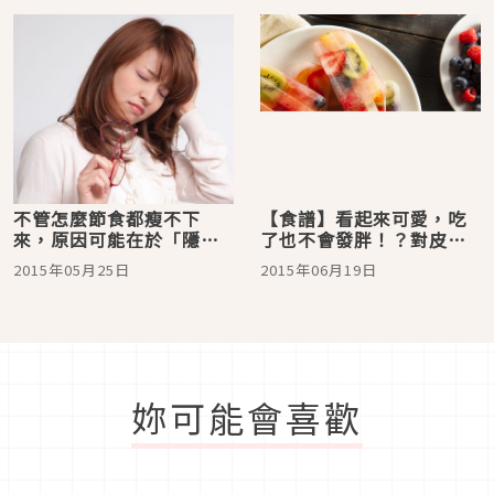
不管怎麼節食都瘦不下
【食譜】看起來可愛，吃
來，原因可能在於「隱藏
了也不會發胖！？對皮膚
性貧血」！
好的手工冰棒
2015年05月25日
2015年06月19日
妳可能會喜歡