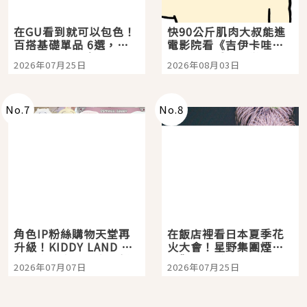
在GU看到就可以包色！
快90公斤肌肉大叔能進
百搭基礎單品 6選，閉
電影院看《吉伊卡哇》
眼全收也不心疼
嗎？日本重金屬樂團
2026年07月25日
2026年08月03日
「打首」會長與nagano
老師一同給出了答案
No.
7
No.
8
角色IP粉絲購物天堂再
在飯店裡看日本夏季花
升級！KIDDY LAND 原
火大會！星野集團煙火
宿店吉伊卡哇迎客，新
景觀飯店6選，讓你不用
2026年07月07日
2026年07月25日
開幕 OMOKADO 店3分
人擠人悠閒欣賞
即達