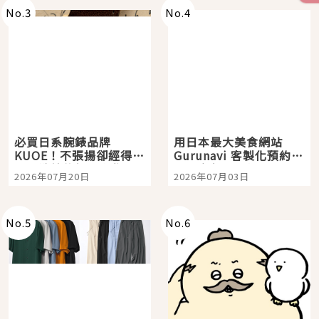
No.
3
No.
4
必買日系腕錶品牌
用日本最大美食網站
KUOE！不張揚卻經得起
Gurunavi 客製化預約九
時間洗鍊的經典之作五
大都市餐廳，打造專屬
2026年07月20日
2026年07月03日
選
美食體驗！
No.
5
No.
6