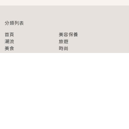
分類列表
首頁
美容保養
潮流
旅遊
美食
時尚
藝能娛樂
購物
關於Japaholic
關於我們
免責事項
寫手招募
Japaholic Girls招募
廣告、合作洽談
關鍵字列表
お問い合わせ