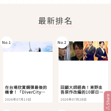
最新排名
No.
1
No.
2
在台場欣賞鋼彈最後的
回顧大師經典！東野圭
機會！「DiverCity
吾原作改編的10部日本
Share
Tokyo Plaza」搭船、
影視作品推薦
2026年07月13日
2026年07月28日
購物、美食及夜景，一
次全體驗