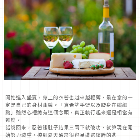
開始進入盛夏，身上的衣著也越來越輕薄，最在意的一
定是自己的身材曲線。「真希望手臂以及腰身在纖細一
點」雖然心裡總有這個念頭，真正執行起來還是相當有
難度。
話說回來，忍著餓肚子結果三兩下就破功，就算現在開
始努力減重，撐到夏天通常很容易遭遇復胖的悲