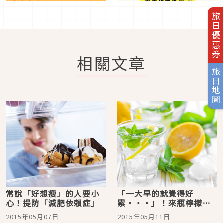
旅日優惠券
相關文章
旅日地圖
常說「好想瘦」的人要小
「一大早的就覺得好
心！提防「減肥依賴症」
累・・・」！來瓶檸檬水
平價又美容效果滿分！
2015年05月07日
2015年05月11日