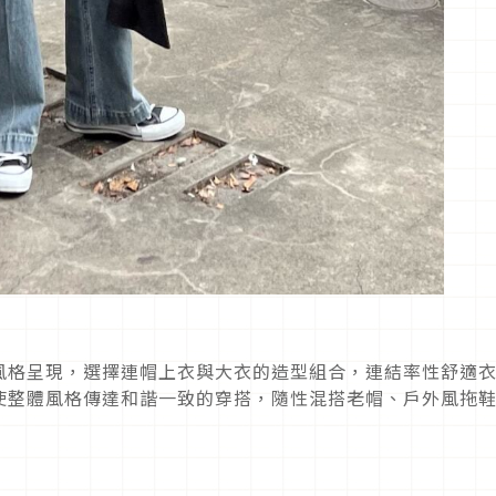
風格呈現，選擇連帽上衣與大衣的造型組合，連結率性舒適
使整體風格傳達和諧一致的穿搭，隨性混搭老帽、戶外風拖