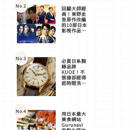
體驗
No.
2
回顧大師經
典！東野圭
吾原作改編
的10部日本
影視作品推
薦
No.
3
必買日系腕
錶品牌
KUOE！不
張揚卻經得
起時間洗鍊
的經典之作
五選
No.
4
用日本最大
美食網站
Gurunavi