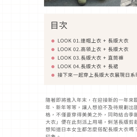
目次
LOOK 01.
連帽上衣
+
長版大衣
LOOK 02.
高領上衣
+
長版大衣
LOOK 03.
長版大衣
+
直筒褲
LOOK 04.
長版大衣
+
長裙
接下來一起穿上長版大衣展現日系
隨著即將進入年末，在迎接新的一年來
年、新年等等，讓人想迫不及待規劃出
格，不僅要穿得美美之外，同時結合季
大衣」便在此刻派上用場，俐落長版剪
想知道日本女生都怎麼搭配長版大衣嗎
印象。