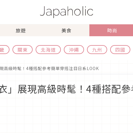
旅遊
美食
時尚
畿
關東
北海道
沖繩
九州
四國
現高級時髦！4種搭配參考簡單穿搭注目日系LOOK
衣」展現高級時髦！4種搭配參