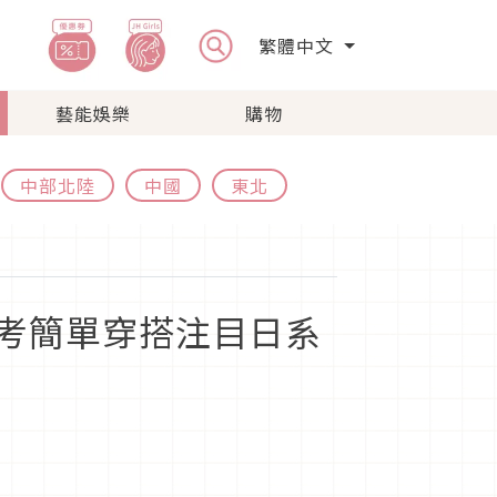
繁體中文
藝能娛樂
購物
中部北陸
中國
東北
考簡單穿搭注目日系