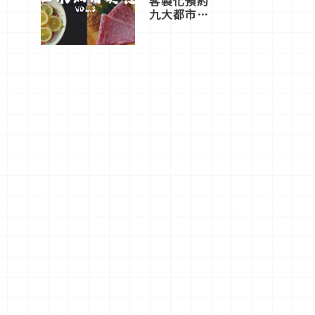
客製化預約
九大都市餐
廳，打造專
屬美食體
驗！