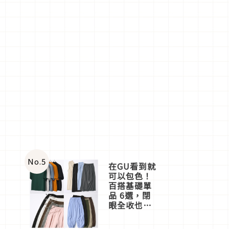
No.
5
在GU看到就
可以包色！
百搭基礎單
品 6選，閉
眼全收也不
心疼