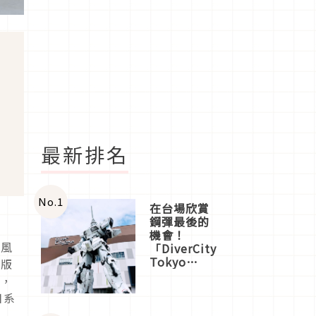
最新排名
No.
1
在台場欣賞
鋼彈最後的
跨
機會！
搭風
「DiverCity
Tokyo
長版
Plaza」搭
點，
船、購物、
日系
美食及夜
景，一次全