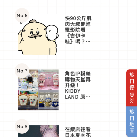
No.
6
快90公斤肌
肉大叔能進
電影院看
《吉伊卡
哇》嗎？日
本重金屬樂
團「打首」
會長與
nagano老師
一同給出了
No.
7
角色IP粉絲
旅日優惠券
答案
購物天堂再
升級！
KIDDY
LAND 原宿
店吉伊卡哇
迎客，新開
旅日地圖
幕
OMOKADO
店3分即達
No.
8
在飯店裡看
日本夏季花