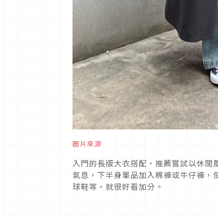
圖片來源
入門的長版大衣搭配，推薦嘗試以休閒
氣息，下半身單品加入棉褲或牛仔褲，
球鞋等，就很好看加分。