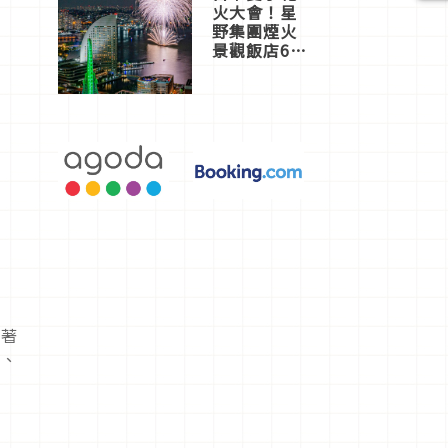
火大會！星
野集團煙火
景觀飯店6
選，讓你不
用人擠人悠
閒欣賞
衣著
鞋、