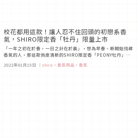
校花都用這款！讓人忍不住回頭的初戀系香
氣，SHIRO限定香「牡丹」限量上市
「一年之初在於春，一日之計在於晨」，想為早春、新開始找尋
香氣的人，那這款俏皮清新的SHIRO限定香「PEONY牡丹」絕
對是再適合不過了！冬去春來，迎接新的年度，許多人會換新髮
2022年01月15日
｜
shiro
、
香氛用品
、
香氛
型、換上新美甲、重整居家擺設等，為生活注入點「不一樣」的
嶄新感受，而選擇一款新的香氛為自己開啟屬於春天的新氣息，
也能為你帶來好...