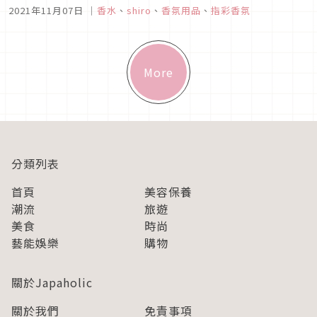
為主角，OSAJI及JILL STUART皆以此推出限定香氛；頂級保
2021年11月07日
｜
香水
、
shiro
、
香氛用品
、
指彩香氛
養新寵資生堂「BAUM」的木質調森林系古龍水以及AYURA的冥
想夜用香水都是引起討論的話題新品，喜愛香水的朋友們立刻來
看看...
More
分類列表
首頁
美容保養
潮流
旅遊
美食
時尚
藝能娛樂
購物
關於Japaholic
關於我們
免責事項