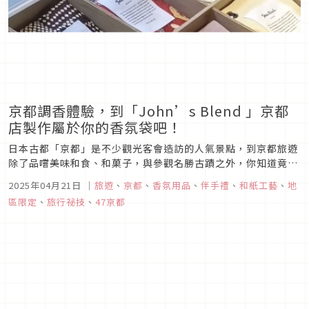
京都調香體驗，到「John’s Blend 」京都
店製作屬於你的香氛袋吧！
日本古都「京都」是不少觀光客會造訪的人氣景點，到京都旅遊
除了品嚐美味和食、和菓子，與參觀名勝古蹟之外，你知道竟還
有能體驗DIY香氛袋的地方嗎？那就是由日本知名香氛品牌
2025年04月21日
｜
旅遊
、
京都
、
香氛用品
、
伴手禮
、
和紙工藝
、
地
「John's Blend」在京都所開設的實體店鋪， 這裡不但有提供
區限定
、
旅行祕技
、
47京都
香氛袋製作體驗，還有許多京都店限定的香氛產品等你帶回去做
紀念，香氛...