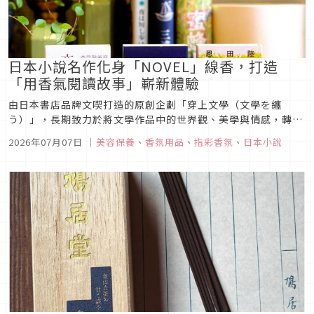
日本小說名作化身「NOVEL」線香，打造
「用香氣閱讀故事」嶄新體驗
由日本書店品牌文喫打造的原創企劃「穿上文學（文學を纏
う）」，長期致力於將文學作品中的世界觀、美學與情感，轉化
為能融入日常生活的商品，讓人們以不同方式與故事相遇。今年
2026年07月07日
｜
美容保養
、
香氛用品
、
指彩香氛
、
日本小說
夏天，品牌首度推出線香系列「NOVEL」，以「用香氣閱讀故
事」為概念，將經典文學作品化為真實可感的香氣體驗。