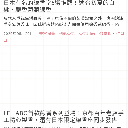
日本有名的線香堂5選推薦！適合初夏的白
桃、麝香葡萄線香
現代人重視生活品質，除了居住空間的裝潢設備之外，也開始注
重空氣與香味，因此近來越來越多人開始使用擴香或線香，來打
造居家生活的氛圍，這次就來介紹6家日本有名的線香堂，一起
2026年06月20日
｜
美容保養
、
指彩香氛
、
香氛用品
、
47京都
、
47岡
走入「線香」的世界吧！
山
LE LABO首款線香系列登場！京都百年老店手
工精心製香，還有日本限定線香座同步發售