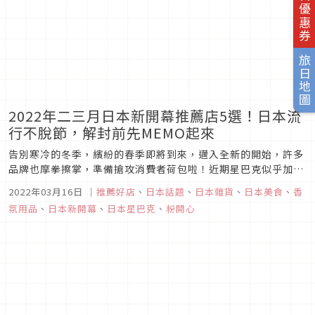
旅日優惠券
旅日地圖
2022年二三月日本新開幕推薦店5選！日本流
行不脫節，解封前先MEMO起來
告別寒冷的冬季，繽紛的春季即將到來，邁入全新的開始，許多
品牌也摩拳擦掌，準備搶攻消費者荷包啦！近期星巴克似乎加緊
強化茶飲的腳步，茶&咖啡複合店更具多種特色，而在充滿青春
2022年03月16日
｜
推薦好店
、
日本話題
、
日本雜貨
、
日本美食
、
香
氣息的季節裡，甜點店更是必訪之處，擅長打造潮流甜點的
氛用品
、
日本新開幕
、
日本星巴克
、
粉開心
Bake也開了旗艦店，還有法國知名Patou時裝、REPLICA香水
首店進駐東京...