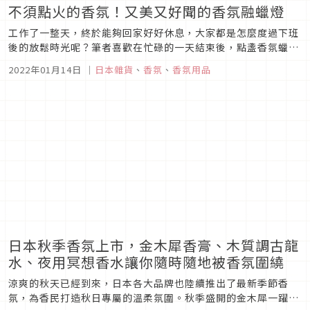
不須點火的香氛！又美又好聞的香氛融蠟燈
工作了一整天，終於能夠回家好好休息，大家都是怎麼度過下班
後的放鬆時光呢？筆者喜歡在忙碌的一天結束後，點盞香氛蠟
燭，邊欣賞著柔和的光線與香味，邊享受著愜意的時間！然而，
2022年01月14日
｜
日本雜貨
、
香氛
、
香氛用品
應該也有不少人認為由於香氛蠟燭須用到火源，而對於安全性感
到不放心、覺得很麻煩吧？ 筆者一開始也以為要點香氛蠟燭就非
用到火不可。結...
日本秋季香氛上市，金木犀香膏、木質調古龍
水、夜用冥想香水讓你隨時隨地被香氛圍繞
涼爽的秋天已經到來，日本各大品牌也陸續推出了最新季節香
氛，為香民打造秋日專屬的溫柔氛圍。秋季盛開的金木犀一躍成