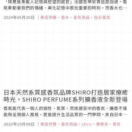
「嗅覺是乘載人記憶與慾望的感官」法國哲學家曾這麼說過。香
氣牽動著我們的情緒、美化記憶中那些重要的時刻。而香水也是
一種很私人的寶藏，去找尋一款適合自己的香水，讓別人即使在
2024年05月20日
｜
美容保養
、
香水
、
香氛用品
、
指彩香氛
茫茫人海中也能找到自己。
日本天然系質感香氛品牌SHIRO打造居家療癒
時光，SHIRO PERFUME系列擴香液全新登場
香氣能代表一個人的個性、氣質，而挑選家中的香氛、擴香不僅
能夠呈現個人風格，更是提升生活品質的一門學問。來自日本的
質感天然系香氛品牌SHIRO本次特別推出在日本擁有超高人氣的
2023年10月08日
｜
美容保養
、
香氛用品
、
shiro
、
療癒系
、
香氛
SHIRO PERFUME系列擴香液，讓馥郁香氣為你打造質感家居，