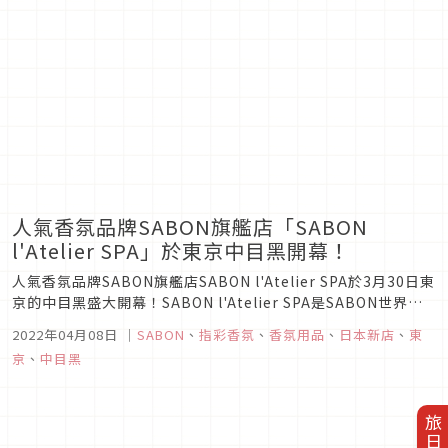
同時帶你體驗更奢華的放鬆旅程。
人氣香氛品牌SABON旗艦店「SABON
l'Atelier SPA」於東京中目黑開幕！
人氣香氛品牌SABON旗艦店SABON l'Atelier SPA於3月30日東
京的中目黑盛大開幕！SABON l'Atelier SPA是SABON世界第
一間可以體驗SPA的店舖，以品牌的起源綠洲為概念打造的自然
2022年04月08日
｜
SABON
、
指彩香氛
、
香氛用品
、
日本新店
、
東
風格店面，除了可以購買到SABON的商品之外，更能在店內享
京
、
中目黑
受使用人氣商品的專業SPA服...