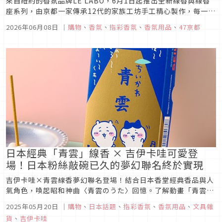
來自紐約的香氛品牌LE LABO，6月1日起推出全新線香與線香
座系列，由京都一家傳承12代的家族工坊手工精心製作，每一支
皆蘊含職人的深厚功力，展現日本傳統工藝的細膩與溫度。
2026年06月08日
｜
購物
、
香氛
、
指彩香氛
、
香氛用品
、
47京都
日本經典「青雲」線香 × 吉伊卡哇可愛登
場！日本粉絲敲碗已久的夢幻聯名終於實現
吉伊卡哇×青雲線香夢幻聯名登場！結合日本香堂經典香品與人
氣角色，喚起昭和神曲〈青雲のうた〉回憶。了解動畫「青雲
回」話題始末、聯名商品香氣介紹與購買資訊，一次帶你認識日
2025年05月20日
｜
購物
、
日本話題
、
指彩香氛
、
香氛用品
、
文具雜
本線香文化與吉伊卡哇的療癒魅力。
貨
、
吉伊卡哇