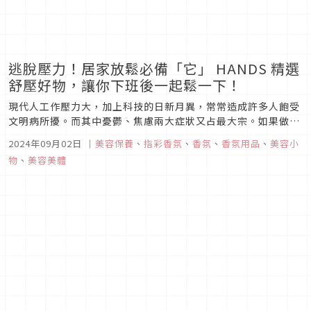
逃脫壓力！居家放鬆必備「它」 HANDS 精選
舒壓好物，讓你下班後一起鬆一下！
現代人工作壓力大，加上科技的日新月異，常常造成許多人飽受
文明病所擾。而其中憂鬱、焦慮兩大症狀又占最大宗。如果做不
到精神上的完全放鬆，也可以藉由身物之物來幫助你舒緩疲勞、
2024年09月02日
｜
美容保養
、
指彩香氛
、
香氛
、
香氛用品
、
美容小
暫時逃脫壓力之苦。HANDS貼心挑選幾款居家放鬆好物，讓你
物
、
美容美體
在家絕對能夠好好舒壓一下！