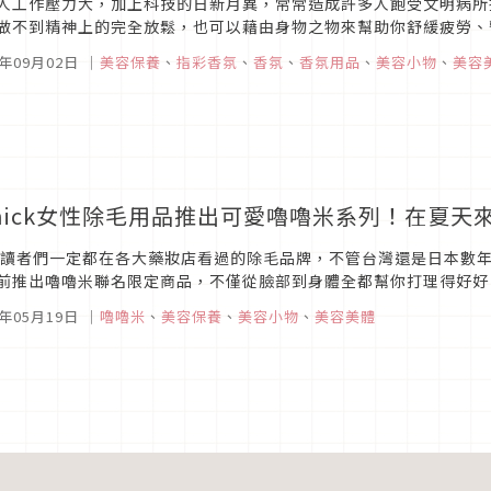
人工作壓力大，加上科技的日新月異，常常造成許多人飽受文明病所
做不到精神上的完全放鬆，也可以藉由身物之物來幫助你舒緩疲勞、暫
鬆好物，讓你在家絕對能夠好好舒壓一下！
4年09月02日
｜
美容保養
、
指彩香氛
、
香氛
、
香氛用品
、
美容小物
、
美容
chick女性除毛用品推出可愛嚕嚕米系列！在夏
的讀者們一定都在各大藥妝店看過的除毛品牌，不管台灣還是日本數年來
前推出嚕嚕米聯名限定商品，不僅從臉部到身體全都幫你打理得好好
好以光滑美肌自信的迎接夏天，在這裡正式敲碗希望台灣和日本一樣也
1年05月19日
｜
嚕嚕米
、
美容保養
、
美容小物
、
美容美體