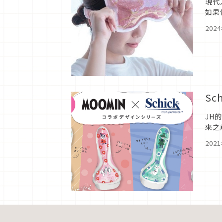
現代
如果
家放
202
S
JH
來之
準備
202