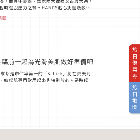
擾。而其中憂鬱、焦慮兩大症狀又占最大宗。
時逃脫壓力之苦。HANDS貼心挑選幾款居
美體
旅日優惠券
天來臨前一起為光滑美肌做好準備吧
都是市佔率第一的「Schick」將在夏天到
，敏感肌專用款用起來也特別放心。是時候該
有可愛的嚕嚕米版本可...
旅日地圖