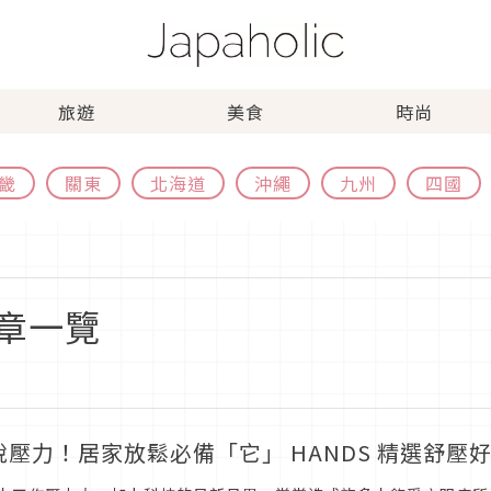
旅遊
美食
時尚
畿
關東
北海道
沖繩
九州
四國
章一覽
脫壓力！居家放鬆必備「它」 HANDS 精選舒