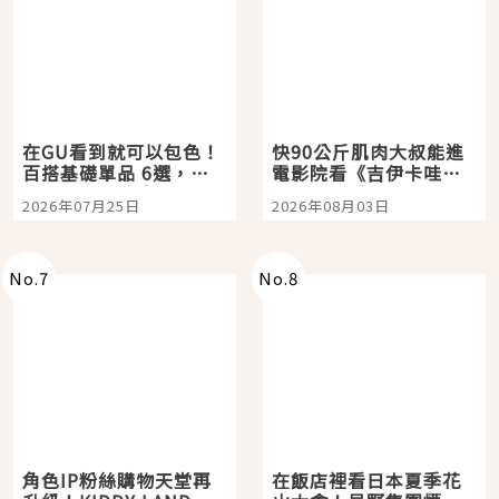
在GU看到就可以包色！
快90公斤肌肉大叔能進
百搭基礎單品 6選，閉
電影院看《吉伊卡哇》
眼全收也不心疼
嗎？日本重金屬樂團
2026年07月25日
2026年08月03日
「打首」會長與nagano
老師一同給出了答案
No.
7
No.
8
角色IP粉絲購物天堂再
在飯店裡看日本夏季花