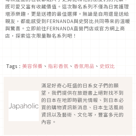
既可愛又富有收藏價值。這次聯名系列不僅為日常護理
增添樂趣，更是送禮的最佳選擇。無論是自用還是送給
親友，都能感受到FERNANDA與史努比共同帶來的溫暖
與驚喜。立即前往FERNANDA直營門店或官方網上商
店，探索這次限量聯名系列吧！
Tags :
美容保養
、
指彩香氛
、
香氛用品
、
史奴比
滿足好奇心旺盛的日系女子們的願
望，我們提供在旅遊書上絕對找不到
的日本在地即時觀光情報、到日本必
買的購物資訊新消息、日本生活風尚
資訊以及藝術、文化等，豐富多元的
內容。