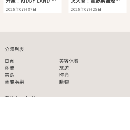
升級！KIDDY LAND 原
火大會！星野集團煙火
宿店吉伊卡哇迎客，新
景觀飯店6選，讓你不用
2026年07月07日
2026年07月25日
開幕 OMOKADO 店3分
人擠人悠閒欣賞
即達
分類列表
首頁
美容保養
潮流
旅遊
美食
時尚
藝能娛樂
購物
關於Japaholic
關於我們
免責事項
寫手招募
Japaholic Girls招募
廣告、合作洽談
關鍵字列表