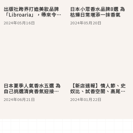
出版社跨界打造美妝品牌
日本小眾香水品牌8選 為
「Libroaria」，帶來令人
枯燥日常增添一抹香氣
陶醉的「書香氣息」香水
2024年05月16日
2024年05月20日
系列
日本夏季人氣香水五選 為
【新店速報】情人節、史
自己挑選清爽香氛迎接酷
奴比、試香空間、高尾山
暑吧！
新必吃美食？日本2月新開
2024年06月21日
2024年01月22日
幕推薦店5選