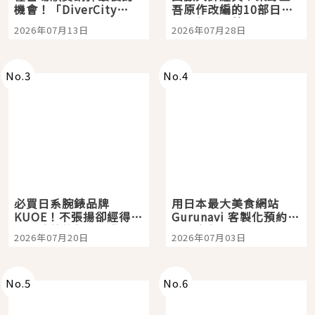
機會！「DiverCity
吾原作改編的10部日本
Tokyo Plaza」搭船、
影視作品推薦
2026年07月13日
2026年07月28日
購物、美食及夜景，一
次全體驗
No.
3
No.
4
必買日系腕錶品牌
用日本最大美食網站
KUOE！不張揚卻經得起
Gurunavi 客製化預約九
時間洗鍊的經典之作五
大都市餐廳，打造專屬
2026年07月20日
2026年07月03日
選
美食體驗！
No.
5
No.
6