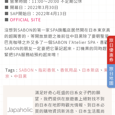
■ 營業時間：11:00～20:00 不定期公休
■ 開幕日：2022年3月30日
■ SAP開始日：2022年4月13日
■
OFFICIAL SITE
沒想到SABON的第一家SPA旗艦店居然開在日本東京真
的超厲害的，等開放旅遊之後前往中目黑除了要朝聖星
旅日優惠券
巴克咖啡之外又多了一個SABON l'Atelier SPA，喜歡
SABON的朋友一定要把它筆記起來，訂機票的同時趕
緊把SPA服務給預約起來唷！
旅日地圖
Tags :
SABON
、
指彩香氛
、
香氛用品
、
日本新店
、
東
京
、
中目黑
滿足好奇心旺盛的日系女子們的願
望，我們提供在旅遊書上絕對找不到
的日本在地即時觀光情報、到日本必
買的購物資訊新消息、日本生活風尚