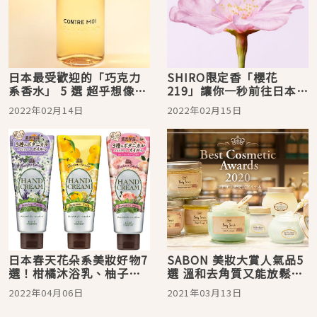
日本最受歡迎的「巧克力
SHIRO限定香「櫻花
系香水」 5 選 超乎想像百
219」讓你一秒前往日本賞
搭應景的甜蜜香氣，情人
櫻。百元單品感受滿滿櫻
2022年02月14日
2022年02月15日
節挑戰一下吧！
花幸福心意！
日本春天花朵系美妝好物7
SABON 美妝大賞人氣品5
選！柑橘沐浴乳、柚子護
選 溫和去角質又能放鬆身
手霜、櫻花入浴劑讓你維
心的經典磨砂膏必買
2022年04月06日
2021年03月13日
持一整天迷人香氣