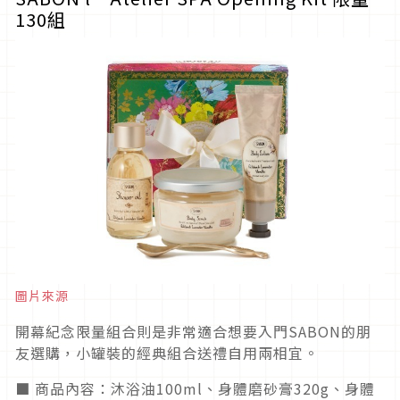
130組
圖片來源
開幕紀念限量組合則是非常適合想要入門SABON的朋
友選購，小罐裝的經典組合送禮自用兩相宜。
■ 商品內容：沐浴油100ml、身體磨砂膏320g、身體