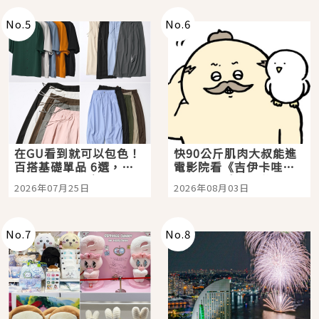
No.
5
No.
6
在GU看到就可以包色！
快90公斤肌肉大叔能進
百搭基礎單品 6選，閉
電影院看《吉伊卡哇》
眼全收也不心疼
嗎？日本重金屬樂團
2026年07月25日
2026年08月03日
「打首」會長與nagano
老師一同給出了答案
No.
7
No.
8