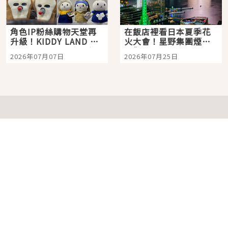
角色IP粉絲購物天堂再
在飯店裡看日本夏季花
升級！KIDDY LAND 原
火大會！星野集團煙火
宿店吉伊卡哇迎客，新
景觀飯店6選，讓你不用
2026年07月07日
2026年07月25日
開幕 OMOKADO 店3分
人擠人悠閒欣賞
即達
分類列表
首頁
美容保養
潮流
旅遊
美食
時尚
藝能娛樂
購物
關於Japaholic