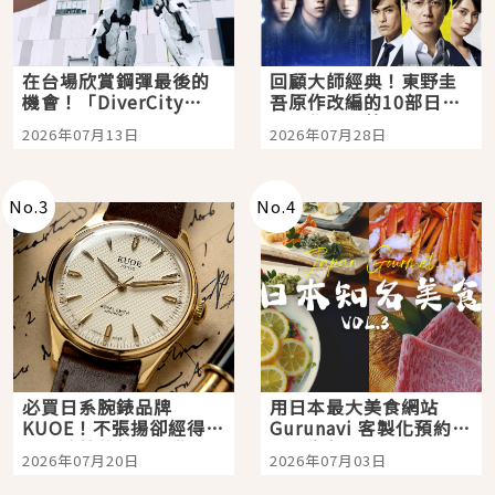
在台場欣賞鋼彈最後的
回顧大師經典！東野圭
機會！「DiverCity
吾原作改編的10部日本
Tokyo Plaza」搭船、
影視作品推薦
2026年07月13日
2026年07月28日
購物、美食及夜景，一
次全體驗
No.
3
No.
4
必買日系腕錶品牌
用日本最大美食網站
KUOE！不張揚卻經得起
Gurunavi 客製化預約九
時間洗鍊的經典之作五
大都市餐廳，打造專屬
2026年07月20日
2026年07月03日
選
美食體驗！