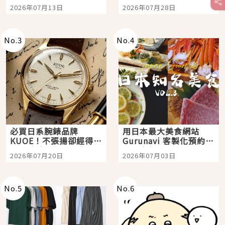
Tokyo Plaza」搭船、
影視作品推薦
2026年07月13日
2026年07月28日
購物、美食及夜景，一
次全體驗
No.
3
No.
4
必買日系腕錶品牌
用日本最大美食網站
KUOE！不張揚卻經得起
Gurunavi 客製化預約九
時間洗鍊的經典之作五
大都市餐廳，打造專屬
2026年07月20日
2026年07月03日
選
美食體驗！
No.
5
No.
6