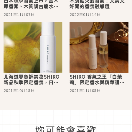
日本秋季香氛上市，金木
不須點火的香氛！又美又
犀香膏、木質調古龍水、
好聞的香氛融蠟燈
夜用冥想香水讓你隨時隨
2021年11月07日
2022年01月14日
地被香氛圍繞
北海道零負評美妝SHIRO
SHIRO 香氣之王「白茉
新品秋季限定香氛，日本
莉」限定香水與精華護髮
人氣洋梨花果香報到
噴霧登場！溫柔優雅的香
2021年10月15日
2021年11月05日
氣呵護你的秋冬日常
妳可能會喜歡