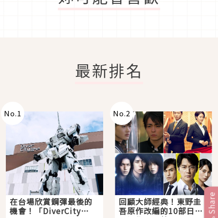
最新排名
No.
1
No.
2
Share
在台場欣賞鋼彈最後的
回顧大師經典！東野圭
機會！「DiverCity
吾原作改編的10部日本