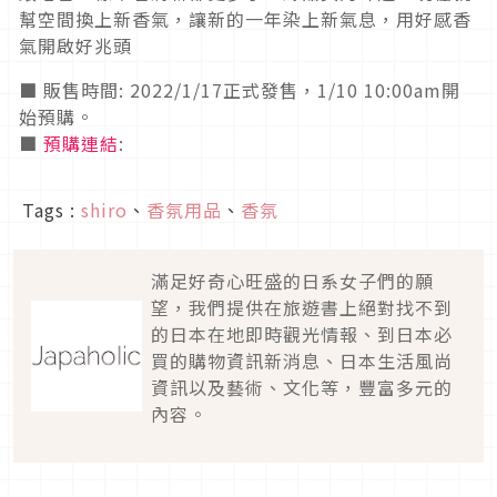
幫空間換上新香氣，讓新的一年染上新氣息，用好感香
氣開啟好兆頭
■ 販售時間
: 2022/1/17
正式發售，
1/10 10:00am
開
始預購。
■
預購連結
:
Tags :
shiro
、
香氛用品
、
香氛
滿足好奇心旺盛的日系女子們的願
望，我們提供在旅遊書上絕對找不到
的日本在地即時觀光情報、到日本必
買的購物資訊新消息、日本生活風尚
資訊以及藝術、文化等，豐富多元的
內容。