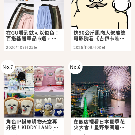
在GU看到就可以包色！
快90公斤肌肉大叔能進
百搭基礎單品 6選，閉
電影院看《吉伊卡哇》
眼全收也不心疼
嗎？日本重金屬樂團
2026年07月25日
2026年08月03日
「打首」會長與nagano
老師一同給出了答案
No.
7
No.
8
角色IP粉絲購物天堂再
在飯店裡看日本夏季花
升級！KIDDY LAND 原
火大會！星野集團煙火
宿店吉伊卡哇迎客，新
景觀飯店6選，讓你不用