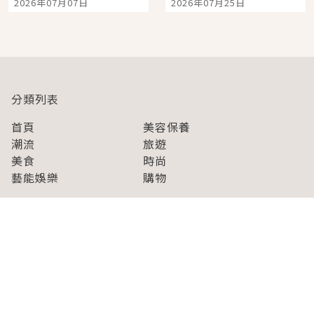
2026年07月07日
2026年07月25日
開幕 OMOKADO 店3分
人擠人悠閒欣賞
即達
分類列表
首頁
美容保養
潮流
旅遊
美食
時尚
藝能娛樂
購物
關於Japaholic
關於我們
免責事項
寫手招募
Japaholic Girls招募
廣告、合作洽談
關鍵字列表
お問い合わせ