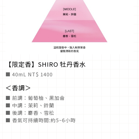
【限定香】
SHIRO
牡丹香水
■ 40mL NT$ 1400
＜香調＞
■ 前調：葡萄柚、黑加侖
■ 中調：茉莉、鈴蘭
■ 後調：麝香、雪松
■ 香氣可持續時間
:
約
5~6
小時