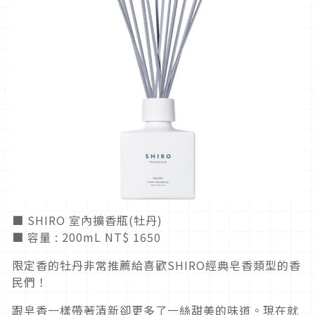
■ SHIRO
室內擴香瓶
(
牡丹
)
■ 容量
: 200mL NT$ 1650
限定香的牡丹非常推薦給喜歡
SHIRO
經典皂香類型的香
民們！
跟皂香一樣帶著清新卻更多了一絲甜美的味道。現在就