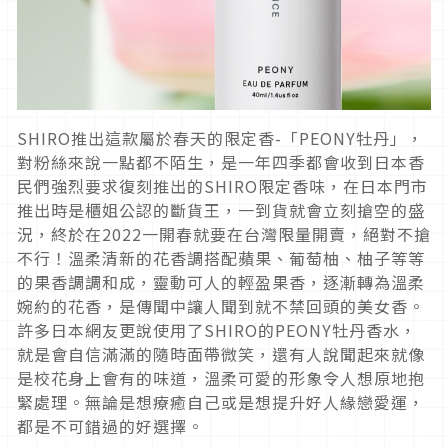
SHIRO
推出這款屬於春天的限定香
-
「
PEONY
牡丹」，
對粉絲來說一點都不陌生，是一年四季都會收到日本香
民們強烈要求復刻推出的
SHIRO
限定香味，在日本門市
推出時是櫃姐公認的斷貨王，一到貨就會立刻搶空的盛
況，終於在
2022
一開春就要在台灣限量開賣，絕對不搶
不行！溫柔清新的花香調搭配蘋果、葡萄柚、柚子等等
的果香調調和成，靈動可人的輕盈果香，逐漸轉為溫柔
婉約的花香，是傳聞中讓人聞到就不禁回頭的美女香。
許多日本網友更說使用了
SHIRO
的
PEONY
牡丹香水，
就是會自信滿滿的隨時面帶微笑，還有人說聞起來就像
是校花身上會有的味道，溫柔可愛的形象令人想原地抱
緊處理。無論是想療癒自己或是想提升好人緣戀愛運，
都是不可錯過的好選擇。