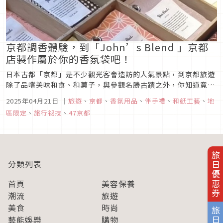
京都調香體驗，到「John’s Blend 」京都
店製作屬於你的香氛袋吧！
日本古都「京都」是不少觀光客會造訪的人氣景點，到京都旅遊
除了品嚐美味和食、和菓子，與參觀名勝古蹟之外，你知道竟還
有能體驗DIY香氛袋的地方嗎？那就是由日本知名香氛品牌
2025年04月21日
｜
旅遊
、
京都
、
香氛用品
、
伴手禮
、
和紙工藝
、
地
「John's Blend」在京都所開設的實體店鋪， 這裡不但有提供
區限定
、
旅行祕技
、
47京都
香氛袋製作體驗，還有許多京都店限定的香氛產品等你帶回去做
紀念，香氛...
旅日優惠券
分類列表
首頁
美容保養
潮流
旅遊
美食
時尚
藝能娛樂
購物