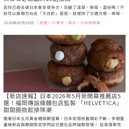
若你已經去過日本東京很多次，玩膩了淺草、新宿、澀谷嗎？不
妨可以換個方向去「大井町」逛逛，這裡除了交通方便、商場集
中之外，還有今年才剛開幕的新商業區「大井町 TRACKS 」，
2026年05月30日
｜
旅遊
、
47東京
、
東京
、
日本新開幕
一出站就是商場、影院、飯店，現在就來這個全新商業區一探究
竟！
【新店速報】日本2026年5月新開幕推薦店5
選！福岡傳說級麵包店監製 「HELVETICA」
甜甜圈掀起排隊潮
隨著日本五月黃金週假期落幕，日本街頭依舊精彩不斷，多間重
量級新店與期間限定快閃店也選在此時強勢登場。 這波清單亮點