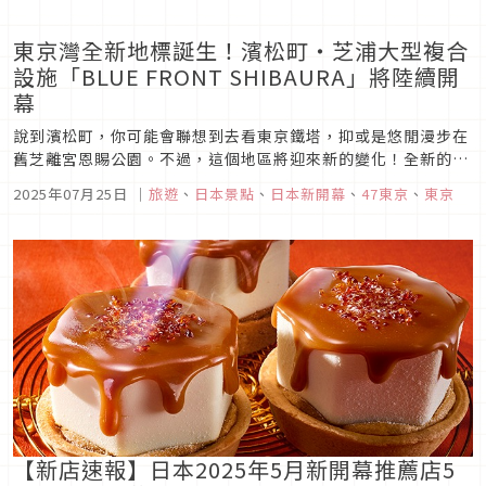
東京灣全新地標誕生！濱松町・芝浦大型複合
設施「BLUE FRONT SHIBAURA」將陸續開
幕
說到濱松町，你可能會聯想到去看東京鐵塔，抑或是悠閒漫步在
舊芝離宮恩賜公園。不過，這個地區將迎來新的變化！全新的雙
塔結構複合設施「BLUE FRONT SHIBAURA」將於2025年有
2025年07月25日
｜
旅遊
、
日本景點
、
日本新開幕
、
47東京
、
東京
新飯店及餐飲商店陸續登場，並預計於2030年全面完工。這裡
不僅是普通的複合設施，還結合了鄰近芝浦運河、戶外綠地，展
現...
【新店速報】日本2025年5月新開幕推薦店5