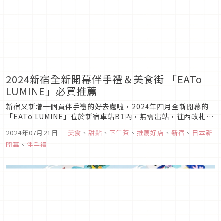
2024新宿全新開幕伴手禮＆美食街 「EATo
LUMINE」必買推薦
新宿又新增一個買伴手禮的好去處啦，2024年四月全新開幕的
「EATo LUMINE」位於新宿車站B1內，無需出站，往西改札方
面就會看到。集結了麵包店、伴手禮、雜貨、拉麵美食等，又好
2024年07月21日
｜
美食
、
甜點
、
下午茶
、
推薦好店
、
新宿
、
日本新
吃又好買！
開幕
、
伴手禮