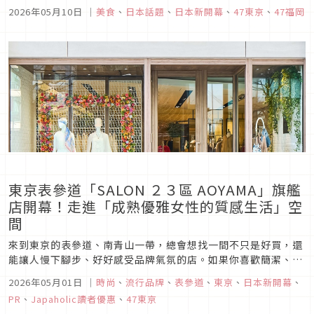
十足，除了萌翻全場的布丁狗快閃店限時開跑，原本只有在北海
2026年05月10日
｜
美食
、
日本話題
、
日本新開幕
、
47東京
、
47福岡
道才能一嚐其美味的「生乳派」也現身東京車站。此外，還有澀
谷最新的「I♡SHIBUYA」趣味潮流周邊、成田機場能讓妳選購
好用的「W...
東京表參道「SALON ２３區 AOYAMA」旗艦
店開幕！走進「成熟優雅女性的質感生活」空
間
來到東京的表參道、南青山一帶，總會想找一間不只是好買，還
能讓人慢下腳步、好好感受品牌氣氛的店。如果你喜歡簡潔、有
質感，又帶一點成熟洗鍊感的日系穿搭，那麼最近在東京表參道
2026年05月01日
｜
時尚
、
流行品牌
、
表參道
、
東京
、
日本新開幕
、
開幕的「SALON ２３區 AOYAMA」，很值得排進旅途中的逛街
PR
、
Japaholic讀者優惠
、
47東京
清單。