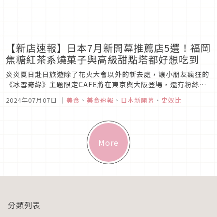
【新店速報】日本7月新開幕推薦店5選！福岡
焦糖紅茶系燒菓子與高級甜點塔都好想吃到
炎炎夏日赴日旅遊除了花火大會以外的新去處，讓小朋友瘋狂的
《冰雪奇緣》主題限定CAFE將在東京與大阪登場，還有粉絲們
每年都不想錯過的「SNOOPY in 銀座」特別活動，進軍大阪難
2024年07月07日
｜
美食
、
美食速報
、
日本新開幕
、
史奴比
波的長形甜點塔專賣店看起來也超級誘人，做好功課就能省下許
多力氣，再熱都可以逛的滿足又開心。
More
分類列表