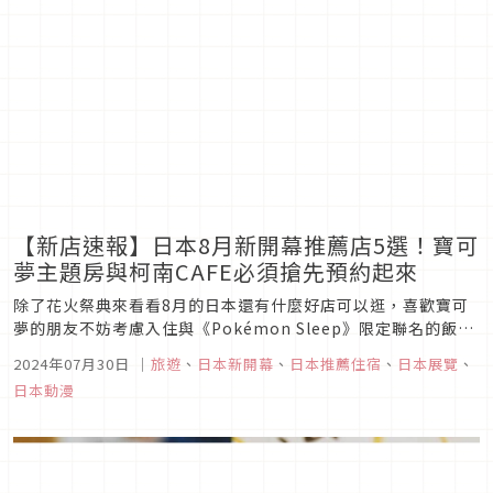
【新店速報】日本8月新開幕推薦店5選！寶可
夢主題房與柯南CAFE必須搶先預約起來
除了花火祭典來看看8月的日本還有什麼好店可以逛，喜歡寶可
夢的朋友不妨考慮入住與《Pokémon Sleep》限定聯名的飯店
主題房，超可愛特製餐點與週邊商品都不容錯過。會員制料亭才
2024年07月30日
｜
旅遊
、
日本新開幕
、
日本推薦住宿
、
日本展覽
、
享用的到的日式甜點，話題人氣麵包店的姊妹店新分店，《名偵
日本動漫
探柯南》30週年紀念CAFE也將開始在日本6個城市開跑，近期
計畫赴...