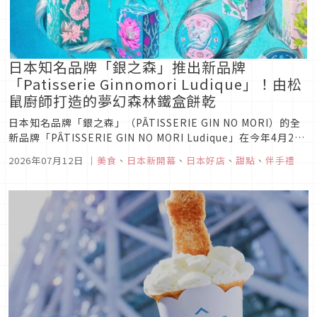
日本知名品牌「銀之森」推出新品牌
「Patisserie Ginnomori Ludique」！由松
鼠廚師打造的夢幻森林鐵盒餅乾
日本知名品牌「銀之森」（PÂTISSERIE GIN NO MORI）的全
新品牌「PÂTISSERIE GIN NO MORI Ludique」在今年4月25
日於大阪開幕後，隨後於6月11日在名古屋的商業施設
2026年07月12日
｜
美食
、
日本新開幕
、
日本好店
、
甜點
、
伴手禮
「HAERA」展開2號店，並推出2款新商品系列，一起來看看！