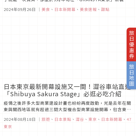
幕的甜點區域更是必須矚目，包含首次進駐的新品牌與人氣店，
2024年09月26日
｜
美食
、
日本新開幕
、
美食速報
、
甜點
當然也不能沒有站內限定商品提供給旅人購買。甜點控看了接下
來的介紹肯定會眼冒愛心的想立刻就到現場開刷，剛好也能為下
回的名產換換口味...
旅日優惠券
旅日地圖
日本東京最新開幕設施又一間！澀谷車站直通
「Shibuya Sakura Stage」必逛必吃介紹
疫情之後許多大型商業建設計畫也紛紛再度啟動，光是去年在關
東與關西地區就有超過三間大型複合型商業設施開幕，包含東京
的「麻布台hills」、「Forestgate代官山」、
2024年08月18日
｜
旅遊
、
日本景點
、
澀谷
、
東京
、
日本新開幕
、
47
「HARAKADO（ハラカド」、大阪的「GRAND GREEN
東京
OSAKA」，今年暑假在澀谷又有一棟全新「Shibuya Sakur...