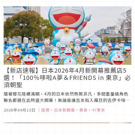
【新店速報】日本2026年4月新開幕推薦店5
選！「100％哆啦A夢＆FRIENDS in 東京」必
須朝聖
隨著櫻花陸續滿開，4月的日本依然熱鬧非凡，多間重量級角色
聯名都選在此時盛大開幕！無論是讓吉友陷入瘋狂的吉伊卡哇烘
焙周邊專賣店強勢進駐原宿，還是哥吉拉商店在博多與梅田同步
2026年04月13日
｜
旅遊
、
日本新開幕
、
美食
、
47東京
霸氣登場，都讓4月的日本之旅驚喜連連。加上京都圓山公園充
滿古都韻味的星巴克新店，以及期間限定的貓咪市集，每一間都
充滿話題性，趕快把這...