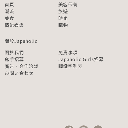
首頁
美容保養
潮流
旅遊
美食
時尚
藝能娛樂
購物
關於Japaholic
關於我們
免責事項
寫手招募
Japaholic Girls招募
廣告、合作洽談
關鍵字列表
お問い合わせ