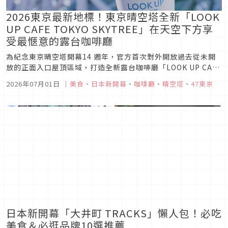
2026東京最新地標！東京晴空塔全新「LOOK
UP CAFE TOKYO SKYTREE」在天空下方享
受最愜意的露台咖啡廳
為紀念東京晴空塔開幕14 週年，官方首次對外開放過去從未開
放的正面入口屋頂區域，打造全新露台咖啡廳「LOOK UP CAFE
TOKYO SKYTREE」。在這裡，能以幾乎「零距離」的震撼視
2026年07月01日
｜
美食
、
日本新開幕
、
咖啡廳
、
晴空塔
、
47東京
角，從正下方仰望直衝天際的東京晴空塔，感受前所未有的壓倒
性臨場感。露台空間結合大片草地、網狀吊床座位與超吸睛拍...
日本新開幕「大井町 TRACKS」懶人包！必吃
美食＆必逛品牌10選推薦