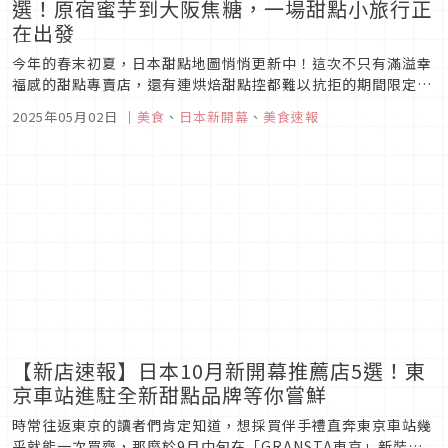
選！原宿蜜芋到大阪焦糖，一場甜點小旅行正
在出發
今年的春末初夏，日本甜點地圖悄悄更新中！這次不只有滿溢幸
福感的甜點專賣店，還有連烘焙甜點控都難以抗拒的期間限定展
覽。從東京原宿的蜜芋聖地，到大阪梅田的焦糖新寵，每一站都
2025年05月02日
｜
美食
、
日本新開幕
、
美食速報
藏著讓旅人悸動的小驚喜。這次嚴選了5個最新話題地標，跟著
我們一起用味蕾與心情，將這趟小旅行過成最甜美的模樣吧。
【新店速報】日本10月新開幕推薦店5選！東
京車站進駐全新甜點品牌等你嘗鮮
時常往返東京的讀者們肯定知道，想採買伴手禮直奔東京車站幾
乎就能一次買齊，那麼於9月中旬在「GRANSTA東京」新裝開