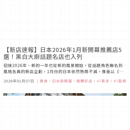
【新店速報】日本2026年1月新開幕推薦店5
選！黑白大廚話題名店也入列
迎接2026年，新的一年也從新的風景開始。從話題角色聯名到
風格各異的新店企劃，1月份的日本依然熱鬧不減。像是以《海
賊王》的喬巴為主角打造的限定咖啡廳，就引起不少粉絲關注；
2026年01月07日
｜
美食
、
日本新開幕
、
推薦好店
、
47東京
、
47島根
同時也有主打抹茶、甜點與話題伴手禮的新品牌陸續開幕。無論
是想找拍照打卡點，或單純想嘗試新口味，都很適合列入近期的
口袋名單。