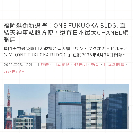
福岡逛街新選擇！ONE FUKUOKA BLDG. 直
結天神車站超方便，還有日本最大CHANEL旗
艦店
福岡天神最受矚目大型複合型大樓「ワン・フクオカ・ビルディ
ング（ONE FUKUOKA BLDG.）」已於2025年4月24日開幕
了。不僅結合購物、辦公室與飯店，還直通天神地下街以及地鐵
2025年08月22日
｜
旅遊
、
日本景點
、
47福岡
、
福岡
、
日本新開幕
、
站。不論是來血拼、品嚐美食或是入住飯店享受，ONE
九州自由行
FUKUOKA BLDG.都能一次滿足。