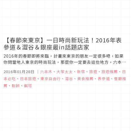
【春節來東京】一日時尚新玩法！2016年表
參道＆澀谷＆銀座最in話題店家
2016年的春節即將來臨，計畫來東京的朋友一定很多吧，如果
你問當地人東京的時尚玩法，那麼你一定要去這些地方，六本
木、涉谷、表參道、原宿和銀座。但是要怎麼玩呢？以便利的交
2016年01月28日
｜
六本木
、
大塚太太
、
新宿
、
旅遊
、
旅遊推薦
、
日
通方式可以在一天內兼顧美食、購物和玩樂的行程，請你跟著東
本必吃
、
日本旅遊
、
東京自由行
、
澀谷
、
美食推薦
、
表參道
、
餐廳推
京在住的大塚太太來看一下囉～
薦
、
鬆餅
、
鹹塔