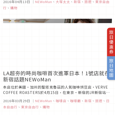
2016年04月13日
｜
NEWoMan
、
大塚太太
、
新宿
、
旅遊
、
東京自由
新宿駅新南口」兩個地方展開。
行
、
購物
旅日優惠券
旅日地圖
LA超夯的時尚咖啡首次進軍日本！1號店就在
新宿話題NEWoMan
本店位於美國・加州的聖塔克魯茲的人氣咖啡烘豆店・VERVE
COFFEE ROASTERS於4月15日，在東京・新宿的JR新宿站新
南口NEWoMan SHINJUKU內開設日本第1號店。
2016年03月29日
｜
NEWoMan
、
咖啡店
、
咖啡廳
、
新宿
、
旅遊
、
日
本自由行
、
東京自由行
、
購物