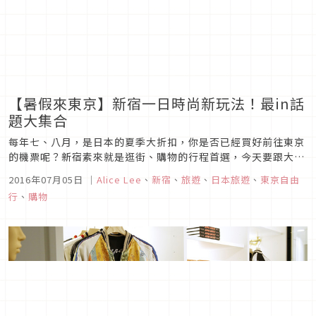
【暑假來東京】新宿一日時尚新玩法！最in話
題大集合
每年七、八月，是日本的夏季大折扣，你是否已經買好前往東京
的機票呢？新宿素來就是逛街、購物的行程首選，今天要跟大家
分享新宿好玩、好逛、好拍照的地方，今年夏天來東京，就安排
2016年07月05日
｜
Alice Lee
、
新宿
、
旅遊
、
日本旅遊
、
東京自由
一天到新宿吧！
行
、
購物