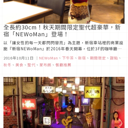
全長約30cm！秋天期間限定聖代超豪華，新
宿「NEWoMan」登場！
以「讓女性的每一天都閃閃發亮」為主題，新宿車站裡的商業設
施『新宿NEWoMan』於2016年春天開幕，位於3F的咖啡廳
『SALON BAKE ＆ TEA』，現在備受關注的是一道秋季甜點
2016年10月11日
｜
NEWoMan
、
下午茶
、
新宿
、
期間限定
、
甜點
、
『秋 聖代（Parfait D'automne）』。
秋冬
、
美食
、
聖代
、
蒙布朗
、
餐廳推薦