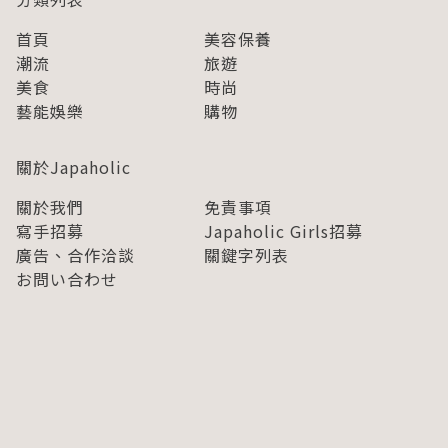
首頁
美容保養
潮流
旅遊
美食
時尚
藝能娛樂
購物
關於Japaholic
關於我們
免責事項
寫手招募
Japaholic Girls招募
廣告、合作洽談
關鍵字列表
お問い合わせ