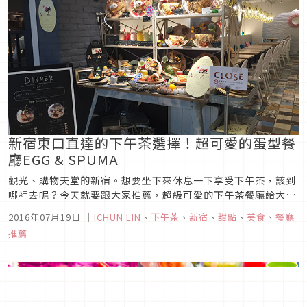
新宿東口直達的下午茶選擇！超可愛的蛋型餐
廳EGG & SPUMA
觀光、購物天堂的新宿。想要坐下來休息一下享受下午茶，該到
哪裡去呢？今天就要跟大家推薦，超級可愛的下午茶餐廳給大家
當參考喔。
2016年07月19日
｜
ICHUN LIN
、
下午茶
、
新宿
、
甜點
、
美食
、
餐廳
推薦