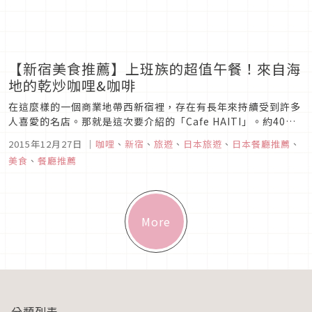
【新宿美食推薦】上班族的超值午餐！來自海
地的乾炒咖哩&咖啡
在這麼樣的一個商業地帶西新宿裡，存在有長年來持續受到許多
人喜愛的名店。那就是這次要介紹的「Cafe HAITI」。約40年
前，這家店的社長在海地所遇見的家庭式咖哩，一整個被那滋味
2015年12月27日
｜
咖哩
、
新宿
、
旅遊
、
日本旅遊
、
日本餐廳推薦
、
迷住的社長，將那種咖哩配合日本人的口味做了調整，最後所完
美食
、
餐廳推薦
成的，就是這道乾炒咖哩。
More
分類列表