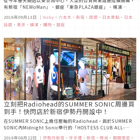
從今年春天開始以東京為中心，大型的百貨商業設施陸續開幕，
有新宿「NEWoMan」、銀座「東急PLAZA銀座」、橫濱
「MARIN & WALK YOKOHAMA」等等，為東京增添了豐富的生
2016年09月13日
｜
Vicky
、
六本木
、
新宿
、
旅遊
、
日本景點
、
日本
活。在下半年又有一間新的複合式商業大樓「TRI-SEVEN
話題
、
東京
、
橫濱
、
購物
、
銀座
ROPPONGI」要在9/16開幕了，預計將會給六本木...
立刻把Radiohead的SUMMER SONIC周邊買
到手！快閃店於新宿伊勢丹開設中！
在SUMMER SONIC上擔任壓軸的Radiohead，與於SUMMER
SONIC內Midnight Sonic舉行的「HOSTESS CLUB ALL-
NIGHTER（ホステス・クラブ・オールナイター）」，他們的
2016年08月22日
｜
伊勢丹新宿
、
伴手禮
、
新宿
、
時尚
、
期間限定
、