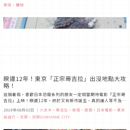
快閃店在8月10日，於伊勢丹新宿店＝CENTER PARK／
穿搭
、
購物
TOKYO解放區開幕了...
睽違12年！東京「正宗哥吉拉」出沒地點大攻
略！
這個暑假，喜歡日本恐龍系列的朋友一定相當期待電影『正宗哥
吉拉』上映！睽違12年，終於又有新作誕生，真的讓人等不及想
看看這次的劇情又會有什麼樣的特別展開！而在日本，搭配電影
2016年08月02日
｜
六本木
、
哥吉拉
、
新宿
、
旅遊
、
日本電影
、
東京
上映，各個地方可是鋪天蓋地的推出了相當多宣傳！接下來將為
自由行
、
池袋
、
池袋SUNSHINE CITY
大家介紹在東京就可以看得到的創意曝光，今年暑假到東京旅
遊，一定要記得去拍照...