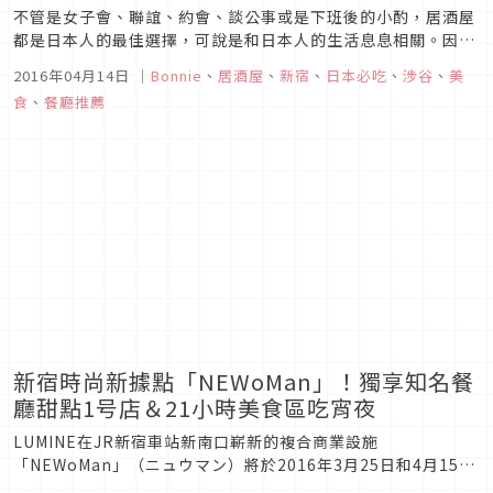
不管是女子會、聯誼、約會、談公事或是下班後的小酌，居酒屋
都是日本人的最佳選擇，可說是和日本人的生活息息相關。因此
來日本，當然也要體驗一下當地的居酒屋文化，今天就來介紹東
2016年04月14日
｜
Bonnie
、
居酒屋
、
新宿
、
日本必吃
、
涉谷
、
美
京的人氣特色居酒屋！
食
、
餐廳推薦
新宿時尚新據點「NEWoMan」！獨享知名餐
廳甜點1号店＆21小時美食區吃宵夜
LUMINE在JR新宿車站新南口嶄新的複合商業設施
「NEWoMan」（ニュウマン）將於2016年3月25日和4月15日
分兩次全新開幕，主要分為「JR新宿ミライナタワー」和「JR