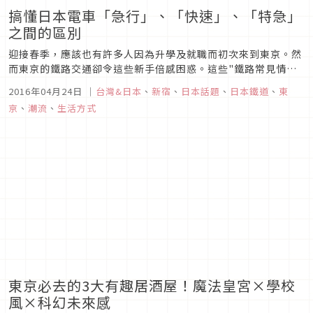
搞懂日本電車「急行」、「快速」、「特急」
之間的區別
迎接春季，應該也有許多人因為升學及就職而初次來到東京。然
而東京的鐵路交通卻令這些新手倍感困惑。這些"鐵路常見情
形"相信任誰都體驗過，而最讓人難以理解的大概就屬私鐵列車
2016年04月24日
｜
台灣&日本
、
新宿
、
日本話題
、
日本鐵道
、
東
的行駛速度。特急或急行倒還說得過去，其他又分準急、特快、
京
、
潮流
、
生活方式
通勤快速等，種類不計其數，哪個最快真讓人搞不懂。甚至也有
這樣的笑話，習慣只搭J...
東京必去的3大有趣居酒屋！魔法皇宮×學校
風×科幻未來感