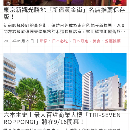
東京新觀光勝地「新宿黃金街」名店推薦保存
版！
新宿歌舞伎町的黃金街，儼然已經成為東京的觀光新標準。200
間左右散發傳統美學風格的木造長屋店家，櫛比鱗次地座落於黃
金街，營造出一股獨特的氣氛。
2016年09月21日
｜
新宿
、
日本必吃
、
日本限定
、
美食
、
餐廳推薦
六本木史上最大百貨商業大樓「TRI-SEVEN
ROPPONGI」將在9/16開幕！