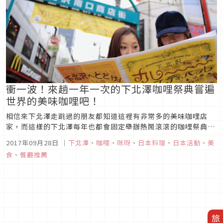
衝一波！來趟一年一次的下北澤咖哩祭典嘗遍
世界的美味咖哩吧！
相信來下北澤走跳過的朋友都知道這裡有非常多的美味咖哩店
家，而這樣的下北澤每年也都會固定舉辦熱鬧滾滾的咖哩祭典，
今年則正式邁入第6年，多達145間店鋪盛情參與，不管是咖哩
2017年09月28日
｜
下北澤
、
咖哩
、
咪呀
、
日本料理
、
日本活動
、
美
飯、咖哩拉麵、咖哩章魚燒、咖哩披薩等等，在10月6日～10月
食
、
餐廳推薦
15日這10天內通通吃得到，去年更是動員了12萬人一同參與，
若有幸這段時...