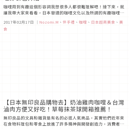
咖哩用到有趣這個形容詞我想很多人都很難理解吧！接下來，就
讓我帶大家來看看，日本發達的咖哩文化以及所謂的有趣咖哩是
長什麼樣子吧！
2017年02月17日
｜
Nozomi.M
、
伴手禮
、
咖哩
、
日本超商美食
、
美
食
【日本無印良品購物去】奶油雞肉咖哩＆台灣
滷肉方便又好吃！草莓抹茶球開箱推薦！
無印良品的文具和雜貨是有名的必逛人氣商品，其實他們近年來
在食物料理包和零食上放進了許多精神與開發創造力，消費者好