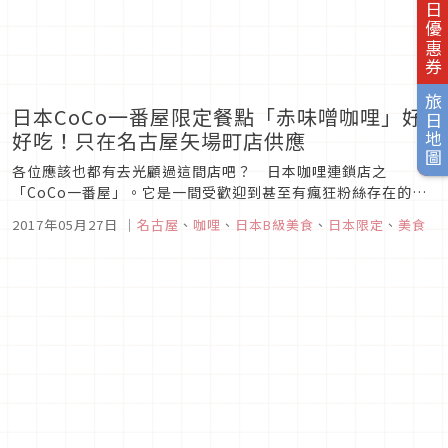
旅日優惠券
旅日地圖
日本CoCo一番屋限定餐點「赤味噌咖哩」好
好吃！只在名古屋矢場町店供應
各位應該也都有去光顧過這間店吧？ 日本咖哩連鎖店之
「CoCo一番屋」。它是一間受歡迎到甚至有瘋狂粉絲存在的人
氣咖哩店。被簡稱為「CoCo壱」，受到大家的愛戴。CoCo壱
2017年05月27日
｜
名古屋
、
咖哩
、
日本B級美食
、
日本限定
、
美食
裡存在有店鋪限定餐點這種東西。而這之中特別有人氣的，是名
古屋的矢場町店裡賣的「赤味噌咖哩」。真的是只有在名古屋矢
場町店才吃得到的餐點...