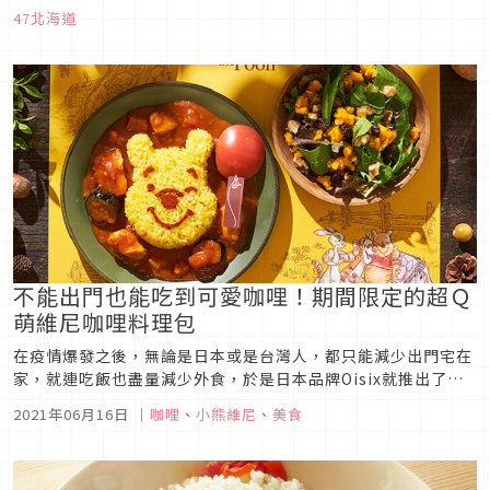
品嚐北海道最新鮮的道產美味吧！
47北海道
不能出門也能吃到可愛咖哩！期間限定的超Ｑ
萌維尼咖哩料理包
在疫情爆發之後，無論是日本或是台灣人，都只能減少出門宅在
家，就連吃飯也盡量減少外食，於是日本品牌Oisix就推出了這
款超可愛的維尼咖哩料理包，讓大人小孩可以一起在家做料理，
2021年06月16日
｜
咖哩
、
小熊維尼
、
美食
吃到超可愛的咖哩飯！Oisix 維尼咖哩料理包圖片來源「Oisix」
是以販售有機蔬菜與天然生鮮食品的網路宅配品牌，最近推出了
這款...