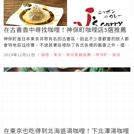
在古書香中尋找咖哩！神保町咖哩店5選推薦
神保町是日本東京非常有名的古書區，因此不少喜歡書的旅人都
會特地前往挖寶，不過其實這裡除了各式各樣的舊書之外，還有
隱藏了不少的咖哩店的「咖哩一條街」，就連日本人都非常喜歡
2019年11月11日
｜
咖哩
、
東京
、
東京餐廳推薦
、
神保町
、
美食
去吃，現在就跟我們一起來去探索吧！共榮堂圖片來源共榮堂是
神保町數一數二的老咖哩店，從大正13年開業至今已經近百年，
而且提供的是非常特...
在東京也吃得到北海道湯咖哩！下北澤湯咖哩