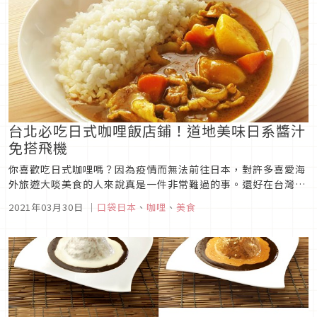
台北必吃日式咖哩飯店鋪！道地美味日系醬汁
免搭飛機
你喜歡吃日式咖哩嗎？因為疫情而無法前往日本，對許多喜愛海
外旅遊大啖美食的人來說真是一件非常難過的事。還好在台灣這
個美食王國，幾乎沒有什麼料理是吃不到的！接下來就要來盤點
2021年03月30日
｜
口袋日本
、
咖哩
、
美食
台北地區，五間有名又超美味的日式咖哩飯！在台北就能一解日
本美食的饞，還不趕快筆記起來！銀兔湯咖哩由銀兔湯咖哩 師大
店發佈於 ...