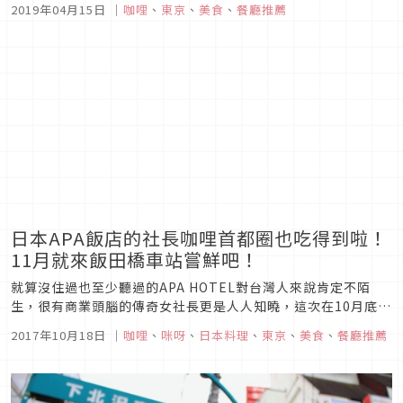
2019年04月15日
｜
咖哩
、
東京
、
美食
、
餐廳推薦
是一級激戰區。在這裡精選三家歷經數十年依然屹立不搖的咖哩
老店。想尋覓東京美食的朋友可以列入參考喔！1.共榮堂大正13
年（1924年...
日本APA飯店的社長咖哩首都圈也吃得到啦！
11月就來飯田橋車站嘗鮮吧！
就算沒住過也至少聽過的APA HOTEL對台灣人來說肯定不陌
生，很有商業頭腦的傳奇女社長更是人人知曉，這次在10月底將
要新開幕的APA HOTEL飯田橋駅南的一樓開設「APA社長咖哩
2017年10月18日
｜
咖哩
、
咪呀
、
日本料理
、
東京
、
美食
、
餐廳推薦
首都圈1號店」，先前要在廣島店才吃的到的飯店直營咖哩還未
開業就引起許多人的好奇，而咖哩專門店也會於11月1日開賣，
有...