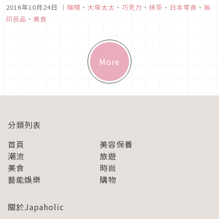
評的聲音也愈來愈多。最近找了一天到店裡研究一下，無印良品
2016年10月24日
｜
咖哩
、
大塚太太
、
巧克力
、
抹茶
、
日本零食
、
無
的各式食物包和零食有什麼吸引人的地方 !
印良品
、
美食
More
分類列表
首頁
美容保養
潮流
旅遊
美食
時尚
藝能娛樂
購物
關於Japaholic