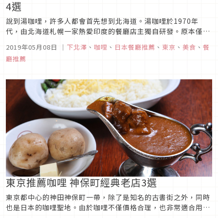
4選
說到湯咖哩，許多人都會首先想到北海道。湯咖哩於1970年
代，由北海道札幌一家熱愛印度的餐廳店主獨自研發。原本僅是
用來熬高湯的雞肉與蔬菜，在熟客建議「與其丟掉不如加到湯
2019年05月08日
｜
下北澤
、
咖哩
、
日本餐廳推薦
、
東京
、
美食
、
餐
裡」後，成為一道有菜有肉，營養均衡的料理。原本只是北海道
廳推薦
的當地特色料理，隨著日本2000年後的咖哩風潮風靡全日本。
如今共有四家來自北海...
東京推薦咖哩 神保町經典老店3選
東京都中心的神田神保町一帶，除了是知名的古書街之外，同時
也是日本的咖哩聖地。由於咖哩不僅價格合理，也非常適合用湯
匙邊吃邊看書，近年神田一帶共聚集了400多家咖哩餐廳，可說