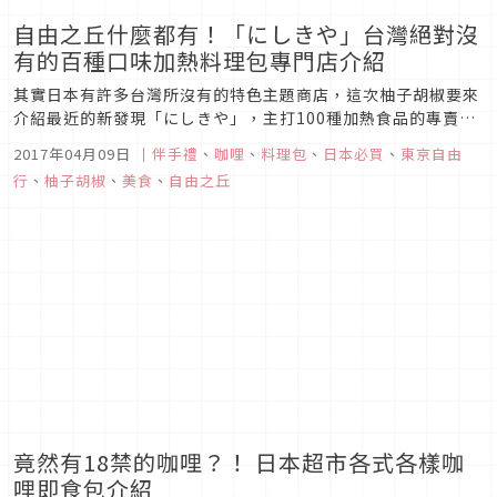
自由之丘什麼都有！「にしきや」台灣絕對沒
有的百種口味加熱料理包專門店介紹
其實日本有許多台灣所沒有的特色主題商店，這次柚子胡椒要來
介紹最近的新發現「にしきや」，主打100種加熱食品的專賣
店。位於東京自由之丘的にしきや，店面的設計走溫馨懷舊風
2017年04月09日
｜
伴手禮
、
咖哩
、
料理包
、
日本必買
、
東京自由
格，仔細一看門口擺放許多加熱食品，走到店內保證會嚇一跳
行
、
柚子胡椒
、
美食
、
自由之丘
唷!
竟然有18禁的咖哩？！ 日本超市各式各樣咖
哩即食包介紹