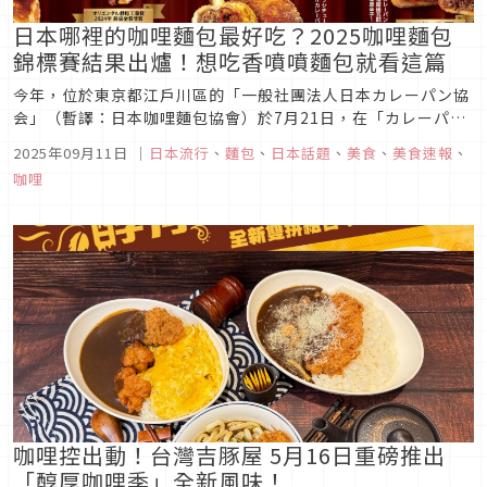
日本哪裡的咖哩麵包最好吃？2025咖哩麵包
錦標賽結果出爐！想吃香噴噴麵包就看這篇
今年，位於東京都江戶川區的「一般社團法人日本カレーパン協
会」（暫譯：日本咖哩麵包協會）於7月21日，在「カレーパン
グランプリ（暫譯：咖哩麵包錦標賽）2025」的頒獎典禮上，
2025年09月11日
｜
日本流行
、
麵包
、
日本話題
、
美食
、
美食速報
、
正式公布了日本全國47都道府縣的咖哩麵包美味排行榜。今天就
咖哩
讓我們帶大家來看看，究竟哪裡的咖哩麵包就好吃吧！
咖哩控出動！台灣吉豚屋 5月16日重磅推出
「醇厚咖哩季」全新風味！