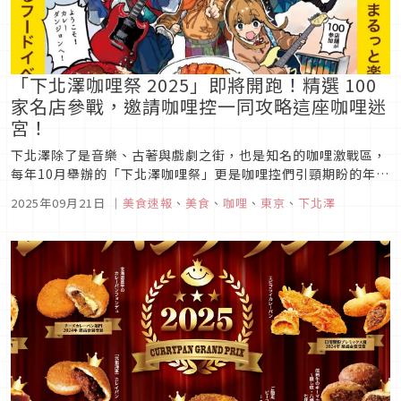
「下北澤咖哩祭 2025」即將開跑！精選 100
家名店參戰，邀請咖哩控一同攻略這座咖哩迷
宮！
下北澤除了是音樂、古著與戲劇之街，也是知名的咖哩激戰區，
每年10月舉辦的「下北澤咖哩祭」更是咖哩控們引頸期盼的年度
盛事。2025年的咖哩祭將在10月9日～10月26日於下北澤車站
2025年09月21日
｜
美食速報
、
美食
、
咖哩
、
東京
、
下北澤
周邊盛大登場，為期18天的活動，共有100家店舖推出咖哩相關
餐點，也有麵包店、甜點店、桑拿店、古著店共襄盛舉。本次活
動更與...