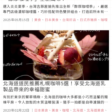
邁入炎炎夏季，台灣吉豚屋搶先推出全新「醇厚咖哩季」，嚴選
專門店級濃郁咖哩醬，巧妙搭配特色雙拼組合，打造前所未有的
豬排咖哩新風貌！本次一口氣推出三款限定咖哩餐點，每一道皆
2025年05月15日
｜
美食
、
日本美食
、
台灣好店
、
日式炸豬排
、
咖哩
展現不同風味層次與巧思搭配，誓言征服每一位咖哩控的味蕾，
一起來品嚐這場濃香四溢的夏日食尚盛宴吧！
北海道道民推薦札幌咖啡5選！享受北海道乳
製品帶來的幸福甜蜜
有別於東京的繁華精緻，北海道的咖啡大多都是小巧而溫馨的獨
棟平房，令人放鬆的木質溫暖裝潢，隨手一拍都是自帶濾鏡的日
系寫真集。嚴選5間在日本SNS上人氣超高的札幌咖啡，一起來
2023年02月22日
｜
日本美食
、
美食
、
咖哩
、
北海道
、
北海道美食
、