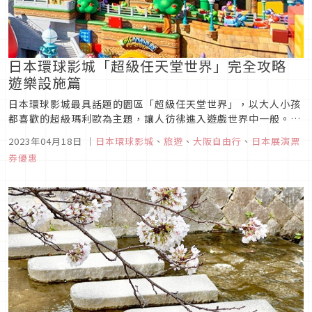
日本環球影城「超級任天堂世界」完全攻略
遊樂設施篇
日本環球影城最具話題的園區「超級任天堂世界」，以大人小孩
都喜歡的超級瑪利歐為主題，讓人彷彿進入遊戲世界中一般。本
篇要為大家介紹超級任天堂世界園區中的門票購買方法、建議時
2023年04月18日
｜
日本環球影城
、
旅遊
、
大阪自由行
、
日本展演票
間，也詳細介紹遊樂設施，包含真實瑪利歐賽車「庫巴的挑戰
券優惠
書」及「耀西冒險」