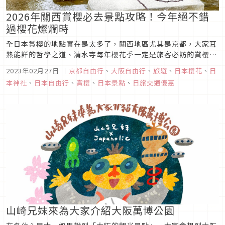
2026年關西賞櫻必去景點攻略！今年絕不錯
過櫻花燦爛時
全日本賞櫻的地點實在是太多了，關西地區尤其是京都，大家耳
熟能詳的哲學之道、清水寺每年櫻花季一定是旅客必訪的賞櫻景
點。針對關西地區，Japaholic編輯部特別整理了一些之前去
2023年02月27日
｜
京都自由行
、
大阪自由行
、
旅遊
、
日本櫻花
、
日
過，覺得特別漂亮而且比較不一樣的賞櫻景點推薦給大家，有機
本神社
、
日本自由行
、
賞櫻
、
日本景點
、
日旅交通優惠
會的話，一定要去日本賞一次櫻花，因為實在是真的太美麗了！
山崎兄妹來為大家介紹大阪萬博公園