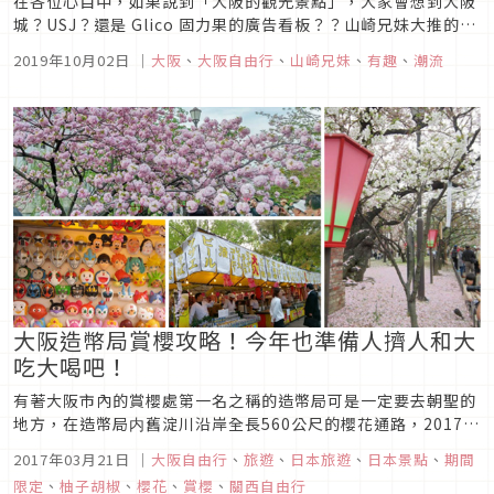
在各位心目中，如果說到「大阪的觀光景點」，大家會想到大阪
城？USJ？還是 Glico 固力果的廣告看板？？山崎兄妹大推的大
阪觀光景點是萬博紀念公園。雖說它位於郊外但也是在距離梅田
2019年10月02日
｜
大阪
、
大阪自由行
、
山崎兄妹
、
有趣
、
潮流
30 分鐘左右即可抵達的鄰近地區，即便如此，就算是曾多次到
大阪旅行的人，去過萬博紀念公園的人似乎也出乎意料的少吧？
萬博紀...
大阪造幣局賞櫻攻略！今年也準備人擠人和大
吃大喝吧！
有著大阪市內的賞櫻處第一名之稱的造幣局可是一定要去朝聖的
地方，在造幣局内舊淀川沿岸全長560公尺的櫻花通路，2017年
預計在3月中旬左右開放1個禮拜讓遊客賞花。每年一開放可是吸
2017年03月21日
｜
大阪自由行
、
旅遊
、
日本旅遊
、
日本景點
、
期間
引近各處的日本人來此賞花唷!
限定
、
柚子胡椒
、
櫻花
、
賞櫻
、
關西自由行