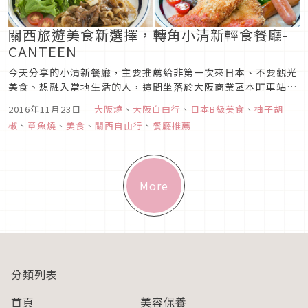
關西旅遊美食新選擇，轉角小清新輕食餐廳-
CANTEEN
今天分享的小清新餐廳，主要推薦給非第一次來日本、不要觀光
美食、想融入當地生活的人，這間坐落於大阪商業區本町車站附
近的CANTEEN，名字是法文「餐廳」的意思，明明開在日本卻
2016年11月23日
｜
大阪燒
、
大阪自由行
、
日本B級美食
、
柚子胡
取一個法國的名字，從這點就能感覺出來這是間融合西式跟日式
椒
、
章魚燒
、
美食
、
關西自由行
、
餐廳推薦
的餐廳，而整體裝潢走極簡風格，餐廳內柔和的燈光，搭配木製
的裝潢，讓走進店...
More
分類列表
首頁
美容保養