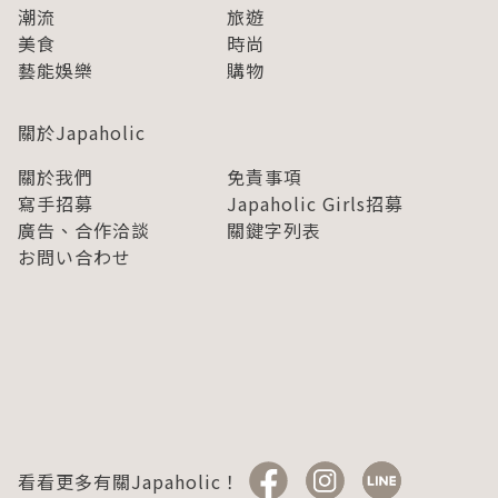
潮流
旅遊
美食
時尚
藝能娛樂
購物
關於Japaholic
關於我們
免責事項
寫手招募
Japaholic Girls招募
廣告、合作洽談
關鍵字列表
お問い合わせ
看看更多有關Japaholic！