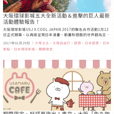
大阪環球影城五大全新活動＆進擊的巨人最新
活動體驗報告！
大阪環球影城USJ X COOL JAPAN 2017的聯名合作活動1月12
日正式開幕，以再度呈現日本漫畫、動畫和遊戲的世界觀為主
旨，五大活動於1月13日到6月25日之間隆重登場，春節來大阪
2017年01月29日
｜
大塚太太
、
大阪自由行
、
旅遊
、
日本旅遊
、
日本
USJ遊玩的朋友們將會有不少新發現喔！這五大活動有～
景點
、
日本環球影城
、
期間限定
期間限定、好評再復出！東京、大阪「兔丸咖