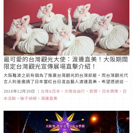
最可愛的台灣觀光大使：渡邊直美！大阪期間
限定台灣觀光宣傳展場直擊介紹！
大阪難波之前有個為了推廣台灣觀光的台灣部屋。而台灣觀光代
言人則是邀請了日本當紅台日混血藝人渡邊直美，希望透過這位
超人氣藝人，將台灣的美傳遞給日本民眾。前陣子為了宣傳而推
2016年12月20日
｜
台灣&日本
、
大阪自由行
、
旅遊
、
日本偶像
、
日
出吸引日本民眾拍照打卡的活動式展覽場。
本活動
、
柚子胡椒
、
渡邊直美