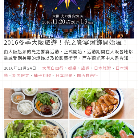
2016冬季大阪旅遊！光之饗宴燈飾開始囉！
由大阪起源的光之饗宴活動，正式開始，活動期間在大阪各地都
能感受到美麗的燈飾以及投影藝術等，而在觀光客中人盡皆知的
御堂筋，在2014年時可是被認定為「街道路樹裝飾燈最多的一
2016年11月24日
｜
大阪自由行
、
娛樂
、
旅遊
、
日本旅遊
、
日本活
條道路」之世界紀錄，今年度為了讓所有來大阪的人都能夠被這
動
、
期間限定
、
柚子胡椒
、
日本燈景
、
關西自由行
美麗的光包圍著，因此從梅田開始為樹裝上美麗的燈飾，道路全
長共計有四公里。