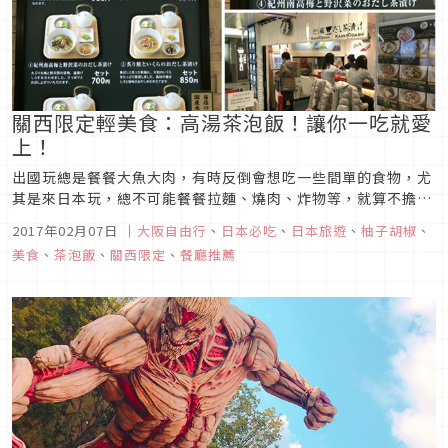
關西限定輕美食：高湯茶泡飯！讓你一吃就愛
上！
出國玩總是餐餐大魚大肉，有時反倒會想吃一些間單的食物，尤
其是來日本玩，總不可能餐餐拉麵、燒肉、炸物等，就算不擔心
熱量應該也會覺得有點膩吧，此時有些人會選擇便宜大碗的すぎ
2017年02月07日
｜
大阪自由行
、
日本必吃
、
日本旅遊
、
柚子胡椒
、
屋、松屋等平價牛丼店來換換口味，除了這些之外，柚子胡椒今
美食
、
茶泡飯
、
關西限定
、
餐廳推薦
天要來分享的是有時會在日劇中看到，但又會抱持著疑惑的想
法，想說這樣真的好吃嗎...