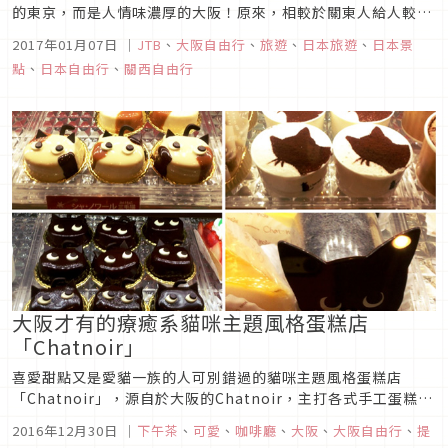
的東京，而是人情味濃厚的大阪！原來，相較於關東人給人較冷
漠的感覺，關西人的幽默感與熱情特性，反而讓許多台灣人覺得
2017年01月07日
｜
JTB
、
大阪自由行
、
旅遊
、
日本旅遊
、
日本景
更有熟悉感與親切。
點
、
日本自由行
、
關西自由行
大阪才有的療癒系貓咪主題風格蛋糕店
「Chatnoir」
喜愛甜點又是愛貓一族的人可別錯過的貓咪主題風格蛋糕店
「Chatnoir」，源自於大阪的Chatnoir，主打各式手工蛋糕、
提拉米蘇和餅乾等，幾乎每樣甜點都圍繞著貓咪的造型或圖案。
2016年12月30日
｜
下午茶
、
可愛
、
咖啡廳
、
大阪
、
大阪自由行
、
提