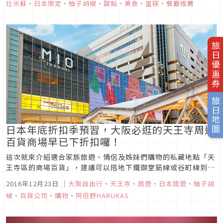
拉米蘇
、
日本限定
、
柚子胡椒
、
甜點
、
美食
、
蛋糕
、
餐廳推薦
旅日優惠券
旅日地圖
日本年底折扣季預習，大阪必逛的天王寺周邊
百貨商場早已下折扣囉！
這次就來介紹適合家族旅遊、情侶及姊妹們購物的私藏地點「天
王寺區的商場百貨」，建議可以搭地下鐵御堂筋線或谷町線到天
王寺站，出站後左邊是高級近鐵百貨（阿倍野HARUKAS），右
2016年12月23日
｜
大阪自由行
、
天王寺
、
旅遊
、
日本旅遊
、
柚子胡
邊是年輕人流行時尚的天王寺MIO百貨，前面直走則是主打家族
椒
、
百貨公司
、
購物
、
阿倍野HARUKAS
購物的Qs-mall。四周百貨公司圍繞的天王寺站，讓人不逛到腿
軟和買到...