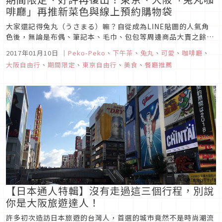
啡廳」再推新菜色與線上預約購物袋
大家還記得兔丸（うさまる）嘛？自從成為LINE貼圖的人氣角
色後，無論是布偶、筆記本、毛巾、包包等周邊商品大賣之餘，
去年期間限定的兔丸咖啡廳「USAMARU CAFÉ」也是相當受到
2017年01月10日
｜
Peko-Peko
、
下午茶
、
兔丸
、
可愛
、
咖啡廳
、
粉絲們的歡迎！
大阪自由行
、
期間限定
、
東京自由行
、
美食
、
餐廳推薦
【日本通人特輯】沒有走過這三個行程，別說
你是大阪旅遊達人！
許多初次造訪日本旅遊的台灣人，首選的城市竟然不是時尚潮流