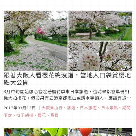
跟著大阪人看櫻花總沒錯，當地人口袋賞櫻地
點大公開
3月中旬開始想必會趁著櫻花季來日本旅遊，這時候都會準備相
機大拍櫻花，但如果有去過京都嵐山或清水寺的人，應該有遇過
大家搶著拍其中開得最茂盛的那唯一一棵櫻花樹，然後不管怎麼
2017年03月14日
｜
大阪自由行
、
旅遊
、
日本旅遊
、
日本景點
、
期間
拍都有其他人入鏡的困擾吧!這次就要來介紹柚子胡椒個人最愛
限定
、
柚子胡椒
、
櫻花
、
賞櫻
的賞櫻之處「桃ヶ池公園」，不管怎麼拍都不用擔心人太多唷!
還可以躺在櫻花地毯上...