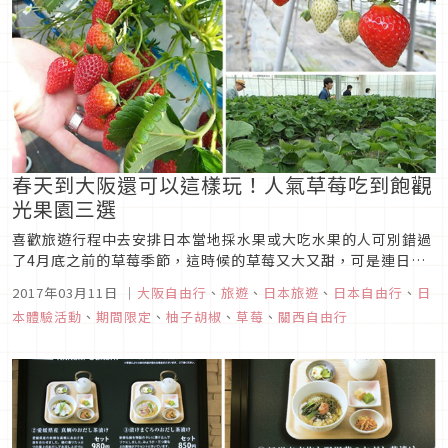
春天到大阪還可以這樣玩！人氣草莓吃到飽觀
光果園三選
喜歡旅遊行程中去安排日本當地採水果或大吃水果的人可別錯過
了4月底之前的草莓季節，這時候的草莓又大又甜，可是連日本
人都愛戴的女王級水果。但來大阪地區有哪些地方可以採草莓，
2017年03月11日
｜
大阪自由行
、
旅遊
、
日本旅遊
、
日本自由行
、
日
又有哪些特點呢?這次來分享3個大阪地區人氣採草莓的好去處，
本體驗活動
、
期間限定
、
柚子胡椒
、
草莓
、
關西自由行
保證玩得開心也吃得開心。