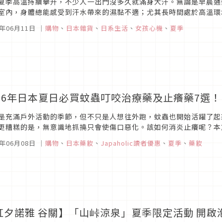
夏季高溫持續攀升，不少人一出門沒多久就滿身大汗。無論是早晨通
室內，身體總能感受到汗水帶來的濕黏不適；尤其長時間處於高溫環
菌接觸而產生氣味變化，進而形成令人困擾的汗味問題，也讓「身體清
6年06月11日
｜
購物
、
日本雜貨
、
日系生活
、
女孩心機
、
夏季
026年日本夏日必買蚊蟲叮咬治療藥及止癢藥7選
是充滿戶外活動的季節，但不只是人想往外跑，蚊蟲也開始活躍了起
更糟糕的是，無意識地抓撓只會使傷口惡化。該如何消炎止癢呢？本
看懂成分就能對症下藥，讓你出外旅行有備無患！
6年06月08日
｜
購物
、
日本藥妝
、
Japaholic讀者優惠
、
夏季
、
藥妝
虹夕諾雅 谷關】「山峠涼泉」夏季限定活動 開啟