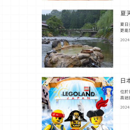
夏
夏日
更能
202
日本
位於
高迷
一家
202