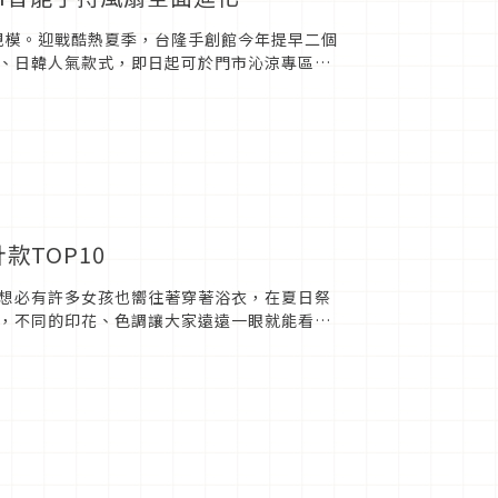
規模。迎戰酷熱夏季，台隆手創館今年提早二個
、日韓人氣款式，即日起可於門市沁涼專區選
降溫雙重沁涼，年度新機...
款TOP10
想必有許多女孩也嚮往著穿著浴衣，在夏日祭
，不同的印花、色調讓大家遠遠一眼就能看到