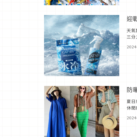
迎
天氣
三分
戶外
202
防
夏日
休閒
時，
202