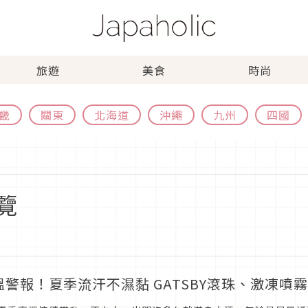
旅遊
美食
時尚
畿
關東
北海道
沖繩
九州
四國
覽
溫警報！夏季流汗不濕黏 GATSBY滾珠、激凍噴