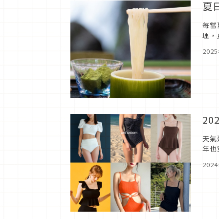
夏
每當
理，
裡也
202
2
天氣
年也
海邊
202