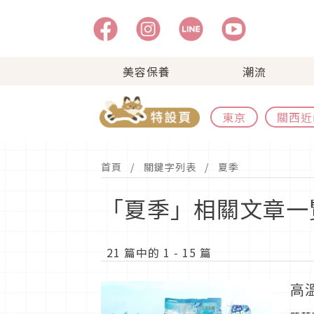
美容保養
潮流
東京
關西近
首頁
關鍵字列表
夏季
「夏季」相關文章一
21 篇中的 1 - 15 篇
高