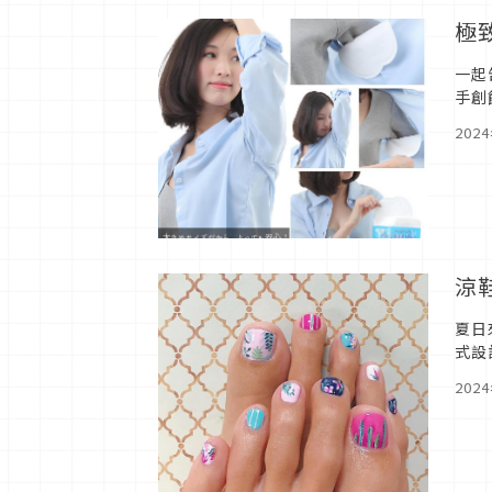
極
一起
手創
水流
202
涼
夏日
式設
我們
202