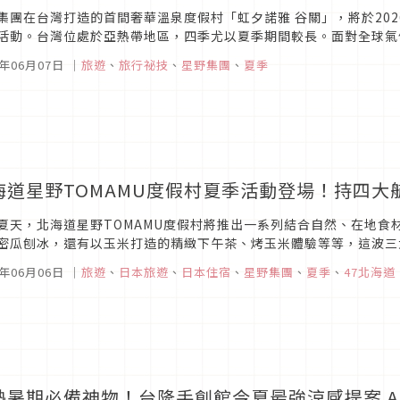
集團在台灣打造的首間奢華溫泉度假村「虹夕諾雅 谷關」，將於2026
活動。台灣位處於亞熱帶地區，四季尤以夏季期間較長。面對全球氣
遠離塵囂的避暑勝地。谷關位於群山包圍、海拔800公尺處的溪谷山 麓
6年06月07日
｜
旅遊
、
旅行祕技
、
星野集團
、
夏季
海道星野TOMAMU度假村夏季活動登場！持四大
夏天，北海道星野TOMAMU度假村將推出一系列結合自然、在地食
密瓜刨冰，還有以玉米打造的精緻下午茶、烤玉米體驗等等，這波三
6年06月06日
｜
旅遊
、
日本旅遊
、
日本住宿
、
星野集團
、
夏季
、
47北海道
熱暑期必備神物！台隆手創館今夏最強涼感提案 A