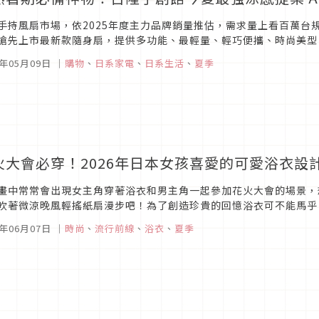
手持風扇市場，依2025年度主力品牌銷量推估，需求量上看百萬台
搶先上市最新款隨身扇，提供多功能、最輕量、輕巧便攜、時尚美型
用的個人隨身小空調。新款隨身扇從早期送風基本款，到講求冰鎮面板
6年05月09日
｜
購物
、
日系家電
、
日系生活
、
夏季
火大會必穿！2026年日本女孩喜愛的可愛浴衣設計
畫中常常會出現女主角穿著浴衣和男主角一起參加花火大會的場景，
吹著微涼晚風輕搖紙扇漫步吧！為了創造珍貴的回憶浴衣可不能馬乎
彷如漫畫中的女主角般浪漫。
5年06月07日
｜
時尚
、
流行前線
、
浴衣
、
夏季