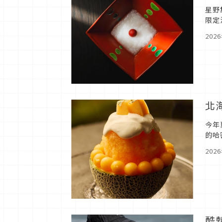
星野
限定
尋求
202
北
今年
的哈
202
酷