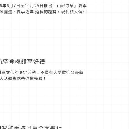
年6月7日至10月25日推出「山峠涼泉」夏季
候變遷、夏季逐年 延長的趨勢，現代旅人偏好
地，且夏季...
航空登機證享好禮
材與文化的限定活動，不僅有大受歡迎又豪華
大活動焦點帶你搶先看！
I智能手持風扇全面進化