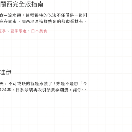
、關西完全版指南
食—流水麵。這種獨特的吃法不僅僅是一道料
竟在關東、關西地區這樣熱鬧的都市叢林有哪
夏日就是要享受流水麵的...
夏季
、
夏季限定
、
日本美食
卡哇伊
，不可或缺的就是泳裝了 ! 妳是不是想「今
024年，日系泳裝再次引領夏季潮流，讓你在
能滿足你的需求。下...