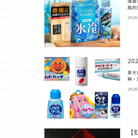
隨著
風的
的細
202
2
夏天
興，
分，
202
【