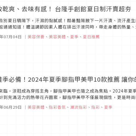
致乾爽、去味有感！ 台隆手創館夏日制汗賣超夯
告別夏日驕陽下，汗濕的黏膩感！酷暑豔陽腋下一片汗漬、流汗產生
館通通知道！體溫調節因素人體在排出汗液同時，帶走身體的熱量、
失也該避免，〈HANDS制汗專區〉精選商品6折起，這個夏天，讓
4年07月04日
｜
美容保養
、
美容美體
、
夏季
、
夏日推薦
鞋季必備！2024年夏季腳指甲美甲10款推薦 讓
來臨，涼鞋成為穿搭主角，腳指甲美甲也隨之成為焦點。2024年夏
計到充滿活力的熱帶花卉圖案，腳指甲美甲不僅展現個性，更是時尚
精心挑選了十款必備的美甲風格，讓你在每個場景都能自信亮相。快來
4年06月29日
｜
美容美體
、
指彩香氛
、
潮流指彩
、
指彩
、
夏季