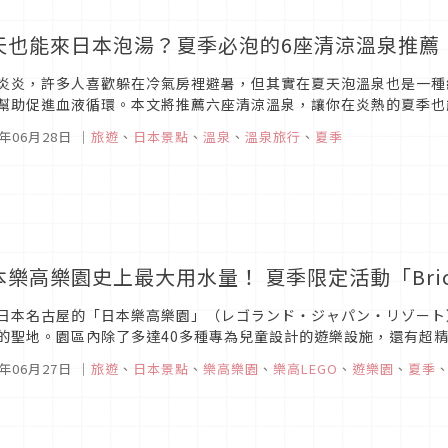
天也能來日本泡湯？夏季必泡的6座清涼溫泉推薦
炎炎，許多人喜歡躲在冷氣房裡避暑，但其實在夏天泡溫泉也是一種
幫助促進血液循環。本文將推薦六座清涼溫泉，讓你在炎熱的夏季也
4年06月28日
｜
旅遊
、
日本景點
、
溫泉
、
溫泉旅行
、
夏季
樂高樂園史上最大用水量！ 夏季限定活動「Brick 
日本名古屋的「日本樂高樂園」（レゴランド・ジャパン・リゾート
的聖地。園區內除了多達40多種專為兒童設計的遊樂設施，還有超
同樂的主題樂園。今年7月13日~9月1日更將迎來樂園史上最大用水量的
4年06月27日
｜
旅遊
、
日本景點
、
樂高樂園
、
樂高LEGO
、
遊樂園
、
夏季