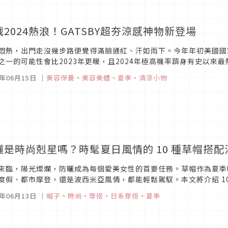
戰2024熱浪！GATSBY超夯涼感神物新登場
悶熱，出門走沒幾步路便覺得滿臉通紅、汗如雨下。今年年初美國國家
之一的可能性會比2023年更暖，且2024年極高機率躋身有史以來
舉行，舉凡音樂祭、啤酒節、棒球賽等，要用什麼方式度過酷熱的夏季
4年06月15日
｜
美容保養
、
美容美體
、
夏季
、
清涼小物
曬是時尚剋星嗎？時髦夏日風情的 10 種草帽搭配
來臨，陽光燦爛，防曬成為每個愛美女性的首要任務。草帽作為夏季
度假、都市摩登，還是波西米亞風情，都能輕鬆駕馭。本文將介紹 1
展現最時髦的夏日風情，成爲衆人矚目的焦點。
4年06月13日
｜
帽子
、
時尚
、
穿搭
、
日系穿搭
、
夏季