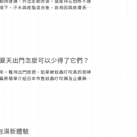
勤擠捷運、外出走動奔波，還是待在悶熱不通
境下，汗水與皮脂混合後，容易因與皮膚表面
爽對策」逐漸成為大眾關注的...
！夏天出門怎麼可以少得了它們？
來。難得出門旅遊，如果被蚊蟲叮咬真的很掃
篇將簡單介紹日本市售蚊蟲叮咬藥及止癢藥成
泡湯新體驗