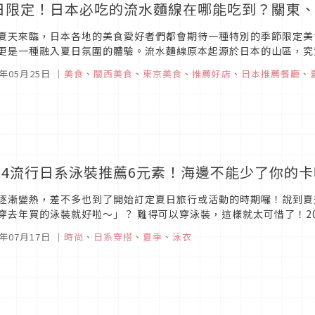
日限定！日本必吃的流水麵線在哪能吃到？關東
夏天來臨，日本各地的美食愛好者們都會期待一種特別的季節限定美
更是一種融入夏日氛圍的體驗。流水麵線原本起源於日本的山區，究
能享受到這份清涼和樂趣？今天就要向大家介紹 8 間流水麵餐廳，炎炎
5年05月25日
｜
美食
、
關西美食
、
東京美食
、
推薦好店
、
日本推薦餐廳
、
024流行日系泳裝推薦6元素！海邊不能少了你的
逐漸變熱，差不多也到了開始訂定夏日旅行或活動的時期囉！說到夏天
穿去年買的泳裝就好啦～」？ 難得可以穿泳裝，這樣就太可惜了！2
成為眾人目光的焦點。無論是甜美可愛還是優雅性感，這些泳裝元素都
4年07月17日
｜
時尚
、
日系穿搭
、
夏季
、
泳衣