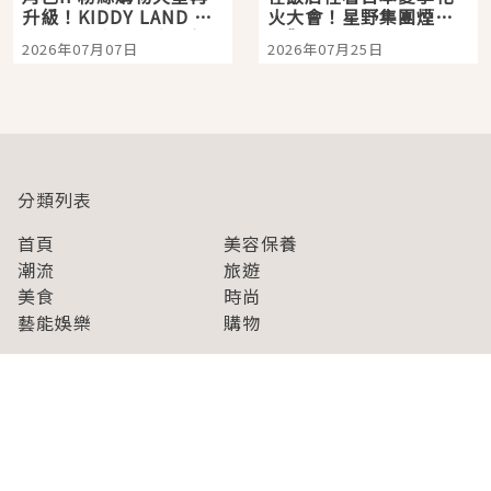
升級！KIDDY LAND 原
火大會！星野集團煙火
宿店吉伊卡哇迎客，新
景觀飯店6選，讓你不用
2026年07月07日
2026年07月25日
開幕 OMOKADO 店3分
人擠人悠閒欣賞
即達
分類列表
首頁
美容保養
潮流
旅遊
美食
時尚
藝能娛樂
購物
關於Japaholic
關於我們
免責事項
寫手招募
Japaholic Girls招募
廣告、合作洽談
關鍵字列表