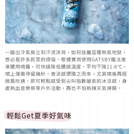
一踏出冷氣房立刻汗流浹背，如何逃離這種熱氣地獄，
想必是許多民眾的煩惱。根據實測使用
GATSBY
魔法激
凍體用噴
霧，可快速降低體感溫度，平均下降
11.6
℃，
噴上僅需停留幾秒，激涼感便隨之而來。尤其噴後再經
微風吹拂，
即可輕鬆感受到尖叫指數破表的冰涼感，
身
處熱血音樂祭等戶外活動，再也不怕熱辣天氣掃興。
輕鬆
Get
夏季好氣味