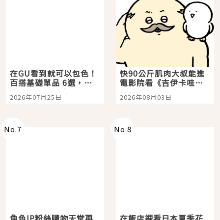
在GU看到就可以包色！
快90公斤肌肉大叔能進
百搭基礎單品 6選，閉
電影院看《吉伊卡哇》
眼全收也不心疼
嗎？日本重金屬樂團
2026年07月25日
2026年08月03日
「打首」會長與nagano
老師一同給出了答案
No.
7
No.
8
角色IP粉絲購物天堂再
在飯店裡看日本夏季花