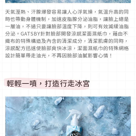
天氣溼熱、汗腺爆發容易讓人心浮氣燥，
氣溫升高的同
時也帶動身體機制，加速皮脂腺分泌油脂，
讓臉上總是
一層油，不過只要讓臉部溫度下降，則可有效減緩油脂
分
泌。
GATSBY
針對臉部開發涼感潔面濕紙巾，
藉由不
織布的特殊構造及內含的清潔成分，清潔肌膚的同時，
涼感配方迅速使臉部爽快冰涼，潔面濕紙巾的特殊網格
設計簡單帶走
油光，不再因臉部油膩影響心情！
輕輕一噴，打造行走冰宮