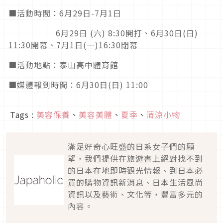
■
活動時間：
6
月
29
日
-7
月
1
日
6月29日 (
六
) 8:30
開打、
6月30日(
日
)
11:30
開幕、
7月1日(
一
)16:30
閉幕
■
活動地點：泰山高中體育館
■
媒體報到時間：
6月30日(
日
) 11:00
Tags :
美容保養
、
美容美體
、
夏季
、
清涼小物
滿足好奇心旺盛的日系女子們的願
望，我們提供在旅遊書上絕對找不到
的日本在地即時觀光情報、到日本必
買的購物資訊新消息、日本生活風尚
資訊以及藝術、文化等，豐富多元的
內容。