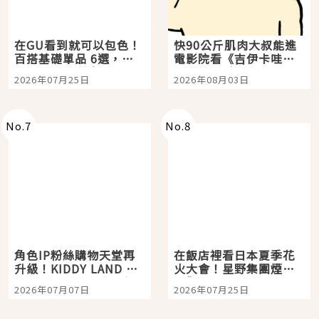
在GU看到就可以包色！
快90公斤肌肉大叔能進
百搭基礎單品 6選，閉
電影院看《吉伊卡哇》
眼全收也不心疼
嗎？日本重金屬樂團
2026年07月25日
2026年08月03日
「打首」會長與nagano
老師一同給出了答案
No.
7
No.
8
角色IP粉絲購物天堂再
在飯店裡看日本夏季花
升級！KIDDY LAND 原
火大會！星野集團煙火
宿店吉伊卡哇迎客，新
景觀飯店6選，讓你不用
2026年07月07日
2026年07月25日
開幕 OMOKADO 店3分
人擠人悠閒欣賞
即達