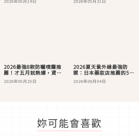
2026年05月19日
2026年05月21日
用AHC小黑盾、娜璉同款
fwee斷貨妝前乳
2026最強8款防曬噴霧推
2026夏天紫外線最強防
薦！才五月就熱爆，資生
禦：日本藥妝店推薦的5款
堂、SUQQU到曼秀雷敦，
高CP值防曬產品！
2026年05月25日
2026年06月04日
妝後補擦不黏手、還能
「降溫滅火」
妳可能會喜歡