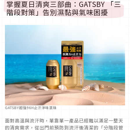
掌握夏日清爽三部曲：GATSBY 「三
階段對策」告別濕黏與氣味困擾
GATSBY超強96H止汗淨味滾珠
面對高溫與流汗時，單靠單一產品已經難以滿足一整天
的清爽需求，從出門前預防到流汗後清潔的「分階段管