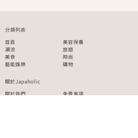
分類列表
首頁
美容保養
潮流
旅遊
美食
時尚
藝能娛樂
購物
關於Japaholic
關於我們
免責事項
寫手招募
Japaholic Girls招募
廣告、合作洽談
關鍵字列表
お問い合わせ