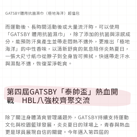
GATSBY體用抗菌濕巾（極地海洋）超值包
而運動後、長時間活動後或大量流汗時，可以使用
「GATSBY 體用抗菌濕巾」，除了添加的抗菌與涼感成
分，能預防汗臭產生並帶走悶熱不適外，更推出「極地
海洋」的中性香味，以清新舒爽的氣息陪伴炎熱夏日，
一張大尺寸紙巾從脖子到全身皆可擦拭，快速帶走汗水
與濕黏不適，恢復潔淨乾爽。
第四屆GATSBY「泰帥盃」熱血開
戰 HBL八強校齊聚交流
除了關注身體清爽管理議題外，GATSBY持續支持運動
文化與校園籃球發展，炎炎夏日的球場上，青春與熱血
更是球員展現自信的關鍵。今年邁入第四屆的