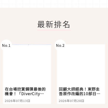
最新排名
No.
1
No.
2
在台場欣賞鋼彈最後的
回顧大師經典！東野圭
機會！「DiverCity
吾原作改編的10部日本
Tokyo Plaza」搭船、
影視作品推薦
2026年07月13日
2026年07月28日
購物、美食及夜景，一
次全體驗