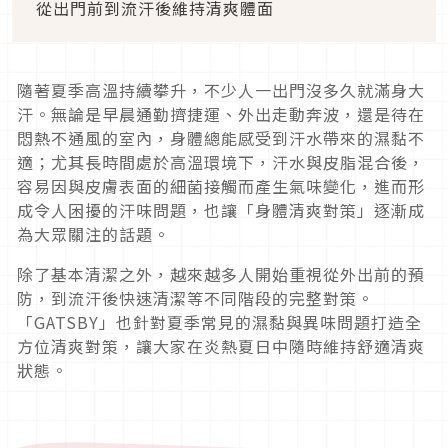
從出門前到流汗後維持清爽體面
隨著夏季高溫持續攀升，不少人一出門沒多久就滿身大
汗。無論是早晨通勤擠捷運、外出走動奔波，還是待在
悶熱不通風的室內，身體總能感受到汗水帶來的濕黏不
適；尤其長時間處於高溫環境下，汗水與皮脂混合後，
容易因與皮膚表面的細菌接觸而產生氣味變化，進而形
成令人困擾的汗味問題，也讓「身體清爽對策」逐漸成
為大眾關注的話題。
除了基本清潔之外，越來越多人開始重視從外出前的預
防，到流汗後快速清潔等不同階段的完整對策。
「GATSBY」也針對夏季常見的濕黏與異味問題打造全
方位清爽對策，讓大家在炎熱夏日中隨時維持舒適清爽
狀態。