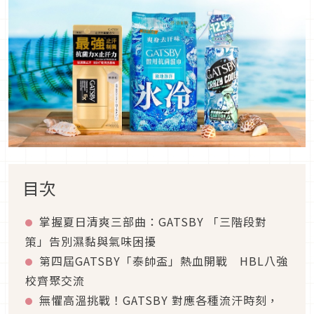
目次
掌握夏日清爽三部曲：GATSBY 「三階段對
策」告別濕黏與氣味困擾
第四屆GATSBY「泰帥盃」熱血開戰 HBL八強
校齊聚交流
無懼高溫挑戰！GATSBY 對應各種流汗時刻，