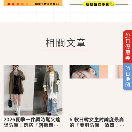
旅日優惠券
相關文章
旅日地圖
2026夏季一件顯時髦又遮
6 款日韓女生討論度最高
陽防曬！選搭「落肩西
的「美肌防曬」清單！
外」展現日系個性
SUQQU防曬噴霧、泰民愛