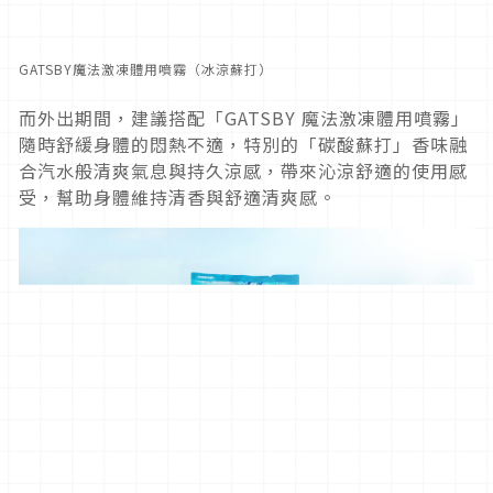
GATSBY魔法激凍體用噴霧（冰涼蘇打）
而外出期間，建議搭配「GATSBY 魔法激凍體用噴霧」
隨時舒緩身體的悶熱不適，特別的「碳酸蘇打」香味融
合汽水般清爽氣息與持久涼感，帶來沁涼舒適的使用感
受，幫助身體維持清香與舒適清爽感。