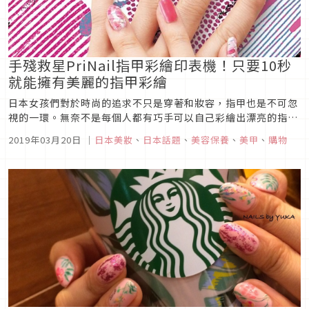
手殘救星PriNail指甲彩繪印表機！只要10秒
就能擁有美麗的指甲彩繪
日本女孩們對於時尚的追求不只是穿著和妝容，指甲也是不可忽
視的一環。無奈不是每個人都有巧手可以自己彩繪出漂亮的指
甲，而且去沙龍花時間又花錢，這時候只要有一台PriNail指甲
2019年03月20日
｜
日本美妝
、
日本話題
、
美容保養
、
美甲
、
購物
彩繪印表機，人人都可以成為專業的指甲彩繪大師。PriNail內
建300種花色，只要將手指伸進印表機，短短10秒就能印出美麗
的指甲...