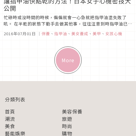
讓指甲油快點乾的方法！日本女子心機密技大
公開
忙碌時或沒時間的時候，偏偏就會一心急就把指甲油塗失敗了
吼。 在半乾的狀態下動手去做其他事，往往注意到時指甲油已經
糊掉了、沾得到處都是……。這次我要來介紹給各位的，是讓指
2016年07月01日
｜
保養
、
指甲油
、
美女養成
、
美甲
、
女孩心機
甲油能夠乾得比平常快的方法！雖然只有快一些些啦。
More
分類列表
首頁
美容保養
潮流
旅遊
美食
時尚
藝能娛樂
購物