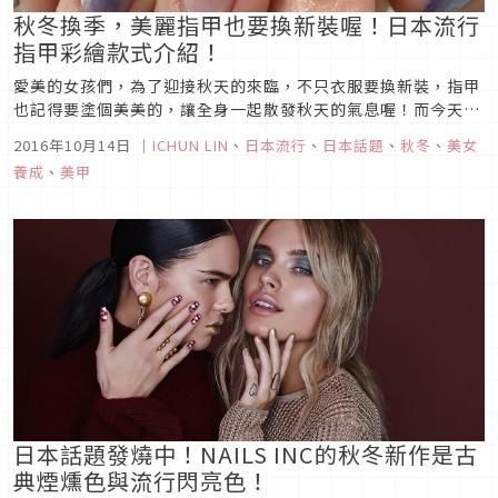
秋冬換季，美麗指甲也要換新裝喔！日本流行
指甲彩繪款式介紹！
愛美的女孩們，為了迎接秋天的來臨，不只衣服要換新裝，指甲
也記得要塗個美美的，讓全身一起散發秋天的氣息喔！而今天就
要來為大家介紹，日本女星也常造訪的指甲彩繪名店。各種適合
2016年10月14日
｜
ICHUN LIN
、
日本流行
、
日本話題
、
秋冬
、
美女
秋天的指甲彩繪，給大家做參考喔！
養成
、
美甲
日本話題發燒中！NAILS INC的秋冬新作是古
典煙燻色與流行閃亮色！