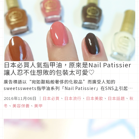
日本必買人氣指甲油，原來是Nail Patissier
讓人忍不住想敗的包裝太可愛♡
廣告標語以“宛如甜點般奢侈的化妝品”而廣受人知的
sweetssweets指甲油系列「Nail Patissier」在SNS上引起瘋
狂討論。 可愛的包裝讓人難以想像是平價彩妝，這個系列的指甲
2016年11月06日
｜
日本必買
、
日本流行
、
日本美妝
、
日本話題
、
秋
油是好塗的平筆構造，光澤和持久性也相當優秀。而
冬
、
美容保養
、
美甲
sweetssweets的Nail Patissier即將在秋天推...