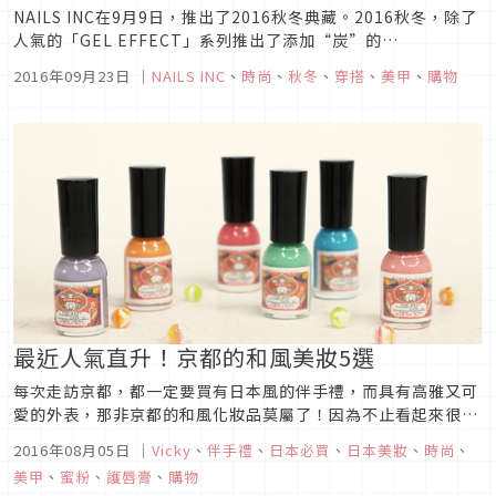
NAILS INC在9月9日，推出了2016秋冬典藏。2016秋冬，除了
人氣的「GEL EFFECT」系列推出了添加“炭”的
「Charcoal」典藏款共4種顏色以外，還發售了新典藏款「THE
2016年09月23日
｜
NAILS INC
、
時尚
、
秋冬
、
穿搭
、
美甲
、
購物
REFLECTORS」共3種顏色。
最近人氣直升！京都的和風美妝5選
每次走訪京都，都一定要買有日本風的伴手禮，而具有高雅又可
愛的外表，那非京都的和風化妝品莫屬了！因為不止看起來很漂
亮而已，還有優良的高品質水準，它講究天然素材的使用，柔和
2016年08月05日
｜
Vicky
、
伴手禮
、
日本必買
、
日本美妝
、
時尚
、
色彩的設計，能突顯女孩們的自然美，簡直就是送禮、自用兩相
美甲
、
蜜粉
、
護唇膏
、
購物
宜！一起來看一下最近人氣的京都化妝品五選！