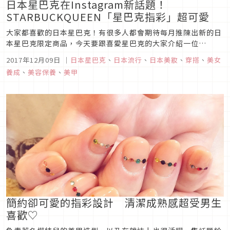
日本星巴克在Instagram新話題！
STARBUCKQUEEN「星巴克指彩」超可愛
大家都喜歡的日本星巴克！有很多人都會期待每月推陳出新的日
本星巴克限定商品，今天要跟喜愛星巴克的大家介紹一位
Instagramer。她的名字就叫做「STARBUCKQUEEN・
2017年12月09日
｜
日本星巴克
、
日本流行
、
日本美妝
、
穿搭
、
美女
AYUMIN」。除了分享日本星巴克客製化點餐法，還會發表獨創
養成
、
美容保養
、
美甲
的星巴克指甲彩繪設計，成為時尚話題♡
簡約卻可愛的指彩設計 清潔成熟感超受男生
喜歡♡