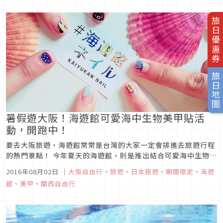
旅日優惠券
旅日地圖
暑假遊大阪！海遊館可愛海中生物美甲貼活
動，開跑中！
要去大阪旅遊，海遊館常常是台灣的大家一定會排進去旅遊行程
的熱門景點！ 今年夏天的海遊館，則是推出結合可愛海中生物圖
樣的美甲活動，希望來館參觀的大家，都可以留下美麗紀念！
2016年08月02日
｜
大阪自由行
、
旅遊
、
日本旅遊
、
期間限定
、
海遊
館
、
美甲
、
關西自由行