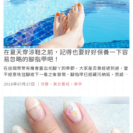
在夏天穿涼鞋之前，記得也要好好保養一下容
易忽略的腳指甲吧！
在這個常常有機會露出光腳ㄚ的季節，大家是否曾經遇到過，當
不經意地往腳底下一看之後發現，腳指甲已經藏污納垢，而感到
沮喪呢？腳指甲是非常容易忘記保養的部位，但還是請從平常開
2016年07月27日
｜
保養
、
美女養成
、
美甲
始養成確實保養的習慣吧。