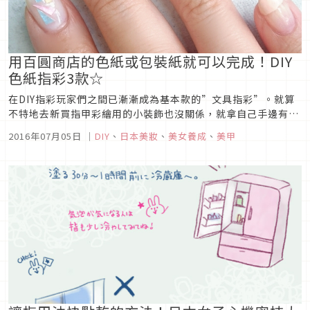
用百圓商店的色紙或包裝紙就可以完成！DIY
色紙指彩3款☆
在DIY指彩玩家們之間已漸漸成為基本款的”文具指彩”。就算
不特地去新買指甲彩繪用的小裝飾也沒關係，就拿自己手邊有的
「色紙」或「彩色的紙張」來將指彩弄得很可愛吧☆
2016年07月05日
｜
DIY
、
日本美妝
、
美女養成
、
美甲