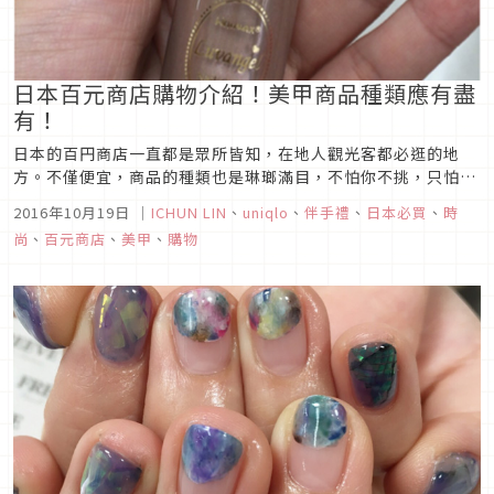
日本百元商店購物介紹！美甲商品種類應有盡
有！
日本的百円商店一直都是眾所皆知，在地人觀光客都必逛的地
方。不僅便宜，商品的種類也是琳瑯滿目，不怕你不挑，只怕挑
不完(笑)。而今天想跟大家推薦的百円店商品，正是愛美的女孩
2016年10月19日
｜
ICHUN LIN
、
uniqlo
、
伴手禮
、
日本必買
、
時
們一定都會用到的，指甲油！
尚
、
百元商店
、
美甲
、
購物