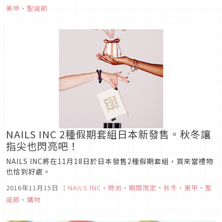
以完成，所以對荷包來說也很NICE！
美甲
、
聖誕節
NAILS INC 2種假期套組日本新發售。秋冬讓
指尖也閃亮吧！
NAILS INC將在11月18日於日本發售2種假期套組，買來當禮物
也恰到好處。
2016年11月15日
｜
NAILS INC
、
時尚
、
期間限定
、
秋冬
、
美甲
、
聖
誕節
、
購物