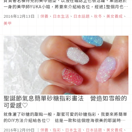
負責著名模特兒的美甲造型、以及在雜誌上也很活躍、集話題於
一身的美甲師YUKA小姐，將要來介紹給各位，經過1整個月也不
會覺得膩的既簡約又可愛的短指甲。短指甲一方面看起來也很整
2016年12月13日
｜
保養
、
日本生活
、
日本話題
、
秋冬
、
美女養成
、
潔，很受成熟女孩子歡迎，而男孩子的接受度也是超群的♡ 不
美甲
論是平常生活中或是在辦公室都很合適的短指彩設計，請務必拿
來當作參考看看♡
聖誕節氣息簡單砂糖指彩畫法 營造如雪般的
可愛感♡
就像灑了砂糖的甜點一般，甜蜜可愛的砂糖指彩，我要來將簡單
的DIY方法介紹給各位♡ 這是一款和這個燈海很美的耶誕時期
特別相襯的指彩！ 由於只要用1盒亮片粉與手邊的指甲油就可
2016年12月09日
｜
保養
、
指彩
、
日本生活
、
日本話題
、
美女養成
、