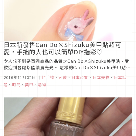
日本新發售Can Do×Shizuku美甲貼超可
愛，手拙的人也可以簡單DIY指彩♡
令人想不到是百圓商品的品質之Can Do×Shizuku美甲貼，受
歡迎到各處都陸續賣光光。 這樣的Can Do×Shizuku美甲貼，
現在發售第二波了
2016年11月02日
｜
伴手禮
、
可愛
、
日本必買
、
日本美妝
、
日本話
題
、
時尚
、
美甲
、
購物