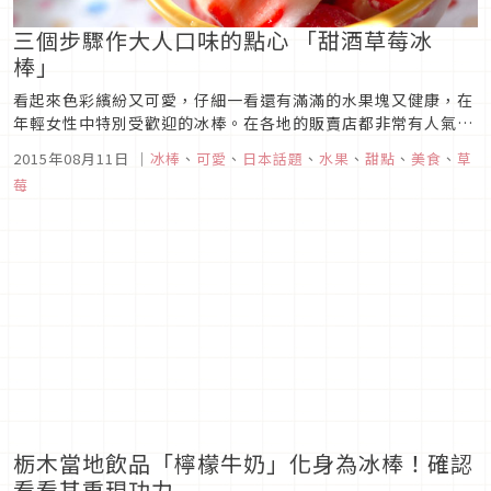
三個步驟作大人口味的點心 「甜酒草莓冰
棒」
看起來色彩繽紛又可愛，仔細一看還有滿滿的水果塊又健康，在
年輕女性中特別受歡迎的冰棒。在各地的販賣店都非常有人氣，
但是其實這個冰棒對於不太會作料理的人來說都可以簡單製作，
2015年08月11日
｜
冰棒
、
可愛
、
日本話題
、
水果
、
甜點
、
美食
、
草
輕鬆上手的甜點喔。基本上只有「切＆混合＆冰凍」三個步驟而
莓
已喔。那麼，現在就為您介紹在食譜網站「E‧Recipes」上所
推薦的夏日食譜...
栃木當地飲品「檸檬牛奶」化身為冰棒！確認
看看其重現功力