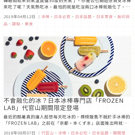
轉眼間就來到氣溫直逼30度的天氣了，你是否也開始想買支冰棒
來吃了呢？天氣熱吃冰，最怕的就是吃沒兩口冰棒就融化了，最
近日本無印良品推出了一款號稱「30分鐘不會融化的冰」，真的
2019年04月12日
｜
冰棒
、
日本必買
、
日本話題
、
日本零食
、
無印良
有這麼厲害嗎？無印良品冰棒圖片來源這次推出的「不會融化的
品
、
甜點
、
美食
冰棒」有桃子鳳梨和芒果冰淇淋兩種口味，不過其實這款冰棒不
是真的完全不會融...
不會融化的冰？日本冰棒專門店「FROZEN
LAB」代官山期間限定登場
最近的酷暑真的讓人超想每天吃冰的，標榜販售不融於手冰棒的
「FROZEN LAB」之前在「京都・本くず氷」店面推出時就引
起熱烈的討論，現在終於在東京販售啦！位在代官山Logroad內
2018年08月07日
｜
代官山
、
冰棒
、
日本必吃
、
日本話題
、
期間限