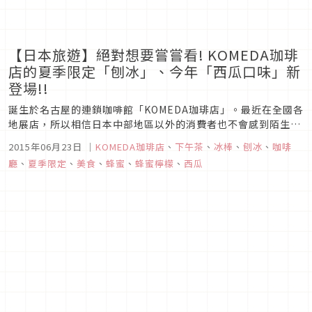
【日本旅遊】絕對想要嘗嘗看! KOMEDA珈琲
店的夏季限定「刨冰」、今年「西瓜口味」新
登場!!
誕生於名古屋的連鎖咖啡館「KOMEDA珈琲店」。最近在全國各
地展店，所以相信日本中部地區以外的消費者也不會感到陌生。
KOMEDA珈琲店在夏季慣例的商品就是「刨冰」！ 之前在板橋
2015年06月23日
｜
KOMEDA珈琲店
、
下午茶
、
冰棒
、
刨冰
、
咖啡
區的板橋四葉店造訪時，雖然今年早已開始販售，但是一看到衝
廳
、
夏季限定
、
美食
、
蜂蜜
、
蜂蜜檸檬
、
西瓜
撃性的菜單。讓人不加思索就想要點一客來試試！為大家介紹在
今夏KOME...