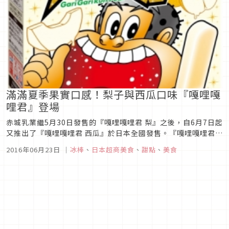
滿滿夏季果實口感！梨子與西瓜口味『嘎哩嘎
哩君』登場
赤城乳業繼5月30日發售的『嘎哩嘎哩君 梨』之後，自6月7日起
又推出了『嘎哩嘎哩君 西瓜』於日本全國發售。『嘎哩嘎哩君
梨』這款商品，調整了冰的大小、使用了日本國產的和梨果汁，
2016年06月23日
｜
冰棒
、
日本超商美食
、
甜點
、
美食
令品嚐的人感受到好像在吃真正的梨子（新鮮水果）一般清脆的
口感與多汁的果汁感以及自然的鮮甜。『嘎哩嘎哩君 西瓜』，則
是調整了冰...