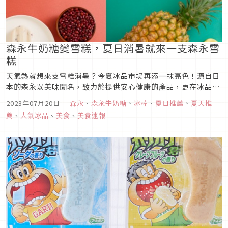
森永牛奶糖變雪糕，夏日消暑就來一支森永雪
糕
天氣熱就想來支雪糕消暑？今夏冰品市場再添一抹亮色！源自日
本的森永以美味聞名，致力於提供安心健康的產品，更在冰品市
場中廣受大眾喜愛。今夏台灣森永替大家為酷熱夏天的每個開心
2023年07月20日
｜
森永
、
森永牛奶糖
、
冰棒
、
夏日推薦
、
夏天推
時刻帶來療癒勁涼的美味！
薦
、
人氣冰品
、
美食
、
美食速報