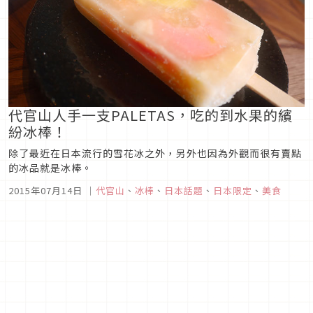
代官山人手一支PALETAS，吃的到水果的繽
紛冰棒！
除了最近在日本流行的雪花冰之外，另外也因為外觀而很有賣點
的冰品就是冰棒。
2015年07月14日
｜
代官山
、
冰棒
、
日本話題
、
日本限定
、
美食