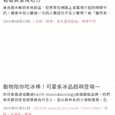
身為栃木縣的本地飲品、但常常在網路上或電視介紹的檸檬牛
奶。讀者中至少聽過一次的人應該也不在少數吧？給「雖然有聽
過但是沒有喝過……」的人一個好消息。自7月21日（週二）開
2015年08月10日
｜
冰棒
、
娛樂
、
栃木當地飲品
、
檸檬牛奶
始全日本的OK便利店將限定販售「檸檬牛奶冰棒」。一面抱怨
「今天的夏天好熱！太熱了！」，一面快去買一支美味入口的冰
棒吧。這次在東京都內...
動物陪你吃冰棒！可愛系冰品超萌登場～
你可能看過或聽過earth music&ecology這個服裝品牌，他們
每年都找來宮崎葵做為代言人，並以森林系的小清新風格，在全
世界迅速展店，台灣也有好幾家分店。而這個牌子最近的新話
2015年07月31日
｜
BLOCK natural ice cream
、
Kana Chen
、
冰
題，則是推出了新的冰品品牌BLOCK natural ice cream，其
棒
、
冰淇淋
、
美食