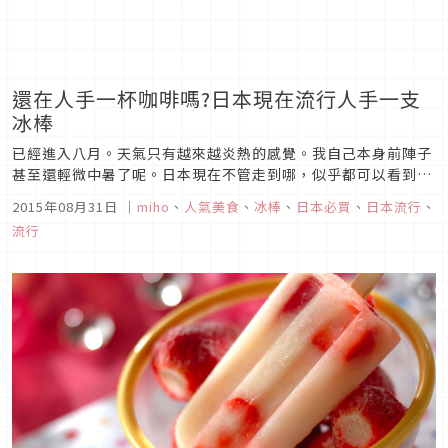
還在人手一杯咖啡嗎?日本現在流行人手一支
冰棒
已經進入八月。天氣只有越來越炎熱的感覺。我自己本身前陣子
甚至還輕微中暑了呢。日本現在不管走到哪，似乎都可以看到有
人在路邊吃著冰棒的景象。這已經成為了一種流行。來介紹一下
2015年08月31日
｜
miho
、
人氣美食
、
冰棒
、
日本必買
、
日本流行
、
最近的超人氣冰棒店給大家。BLOCK NATURAL ICE CREAM你
流行
一定想像不到，這其實是風靡亞洲女生所愛，由宮崎葵所代言的
森...