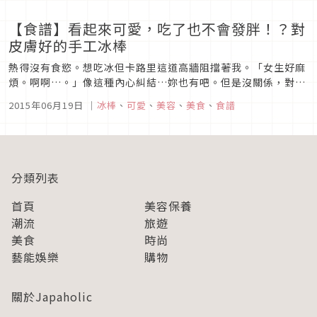
【食譜】看起來可愛，吃了也不會發胖！？對
皮膚好的手工冰棒
熱得沒有食慾。想吃冰但卡路里這道高牆阻擋著我。「女生好麻
煩。啊啊…。」像這種內心糾結…妳也有吧。但是沒關係，對這
樣的妳來說，只要試著自己做好吃冰品就解決了！ 而且有一道
2015年06月19日
｜
冰棒
、
可愛
、
美容
、
美食
、
食譜
夢幻冰棒不但不含添加物，反而還對皮膚很好。我現在就來教妳
任何人都可以輕鬆做出來的夢幻食譜。 ■須準備的東西香蕉
3根喜歡的莓果類 大...
分類列表
首頁
美容保養
潮流
旅遊
美食
時尚
藝能娛樂
購物
關於Japaholic