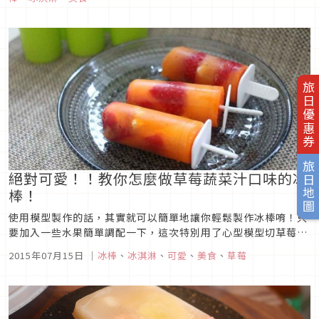
中可愛的杯子更是吸睛度100％！B...
旅日優惠券
旅日地圖
絕對可愛！！教你怎麼做草莓蔬菜汁口味的冰
棒！
使用模型製作的話，其實就可以簡單地讓你輕鬆製作冰棒唷！只
要加入一些水果簡單調配一下，這次特別用了心型模型切草莓，
看起來是不是超可愛啊～橘色的部分其實是蔬菜果汁！這樣的話
2015年07月15日
｜
冰棒
、
冰淇淋
、
可愛
、
美食
、
草莓
健康也兼顧得到。接下來就告訴你「蔬菜果汁冰棒」的製作方
式。【 想看更多照片，就點進文章出處唷！ 】■ 材料(可以製作
三支冰棒)・蔬菜...