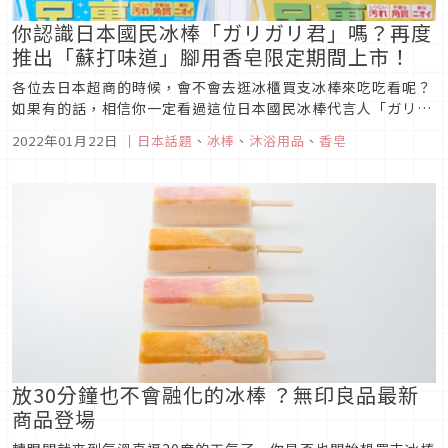
你認識日本國民冰棒「ガリガリ君」嗎？再度
推出「蘇打味道」腳用香皂限定期間上市！
各位去日本超商的時候，會不會去逛冰櫃買支冰棒來吃吃看呢？
如果有的話，相信你一定看過這位日本國民冰棒代言人「ガリガ
リ君」，它是由日本赤城乳業所推出的企劃品牌與角色，經常會
2022年01月22日
｜
日本話題
、
冰棒
、
沐浴用品
、
香皂
出現在冰棒、冰品包裝與活動上，甚至推出「ガリガリ君」的腳
用香皂，而且還是最經典的蘇打口味！
放30分鐘也不會融化的冰棒 ？無印良品最新
商品登場