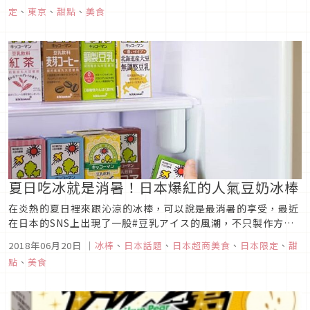
的「FROZEN LAB」的期間限定店只到8月31日，店門口裝飾著
定
、
東京
、
甜點
、
美食
約三公尺的超大隻冰棒，相信又會造成一股instagra...
夏日吃冰就是消暑！日本爆紅的人氣豆奶冰棒
在炎熱的夏日裡來跟沁涼的冰棒，可以說是最消暑的享受，最近
在日本的SNS上出現了一股#豆乳アイス的風潮，不只製作方式
非常簡單，又可以很簡單地在日本超商或是超市買的到！口味也
2018年06月20日
｜
冰棒
、
日本話題
、
日本超商美食
、
日本限定
、
甜
有巧克力、香蕉、抹茶等眾多口味可以嘗試，加上拍起來顏色非
點
、
美食
常繽紛可愛，所以受到不少人的喜愛，也有許多Youtuber拍影
片介紹DIY...