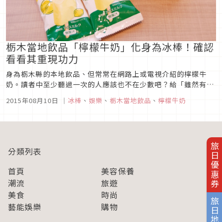
栃木當地飲品「檸檬牛奶」化身為冰棒！確認
看看其重現功力
身為栃木縣的本地飲品、但常常在網路上或電視介紹的檸檬牛
奶。讀者中至少聽過一次的人應該也不在少數吧？給「雖然有聽
過但是沒有喝過……」的人一個好消息。自7月21日（週二）開
2015年08月10日
｜
冰棒
、
娛樂
、
栃木當地飲品
、
檸檬牛奶
始全日本的OK便利店將限定販售「檸檬牛奶冰棒」。一面抱怨
「今天的夏天好熱！太熱了！」，一面快去買一支美味入口的冰
棒吧。這次在東京都內...
旅日優惠券
分類列表
首頁
美容保養
潮流
旅遊
美食
時尚
旅日地圖
藝能娛樂
購物