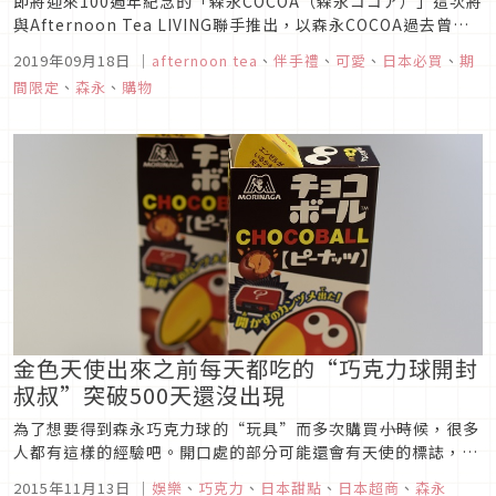
即將迎來100週年紀念的「森永COCOA（森永ココア）」這次將
與Afternoon Tea LIVING聯手推出，以森永COCOA過去曾使
用過的包裝款式或經典包裝樣式為主題的多款原創商品。其中包
2019年09月18日
｜
afternoon tea
、
伴手禮
、
可愛
、
日本必買
、
期
括各種餐廚用品、文具小物、生活雜貨等，可愛又精緻的樣式讓
間限定
、
森永
、
購物
人每一樣都忍不住想要購買。百年紀念聯名商品將於9月...
金色天使出來之前每天都吃的“巧克力球開封
叔叔”突破500天還沒出現
為了想要得到森永巧克力球的“玩具”而多次購買――小時候，很多
人都有這樣的經驗吧。開口處的部分可能還會有天使的標誌，真
讓人期待的不得了。這樣的巧克力球以一天一盒的速度開封，將
2015年11月13日
｜
娛樂
、
巧克力
、
日本甜點
、
日本超商
、
森永