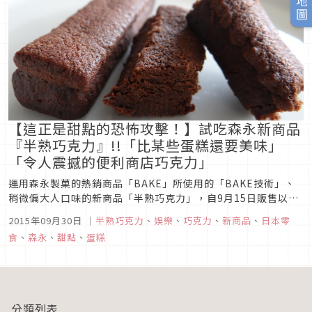
【這正是甜點的恐怖攻擊！】試吃森永新商品
『半熟巧克力』!!「比某些蛋糕還要美味」
「令人震撼的便利商店巧克力」
運用森永製菓的熱銷商品「BAKE」所使用的「BAKE技術」、
稍微偏大人口味的新商品「半熟巧克力」，自9月15日販售以
來，即在Twitter引起「比某些蛋糕還要好吃」「令人震撼的便
2015年09月30日
｜
半熟巧克力
、
娛樂
、
巧克力
、
新商品
、
日本零
利商店巧克力」等的大迴響。這熱銷的秘密就在於外面烤得紮實
食
、
森永
、
甜點
、
蛋糕
但內餡半熟而鬆軟的口感，再加上其中還含有0.7%的酒精成
分，令人感...
分類列表