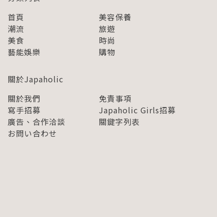
首頁
美容保養
潮流
旅遊
美食
時尚
藝能娛樂
購物
關於Japaholic
關於我們
免責事項
寫手招募
Japaholic Girls招募
廣告、合作洽談
關鍵字列表
お問い合わせ