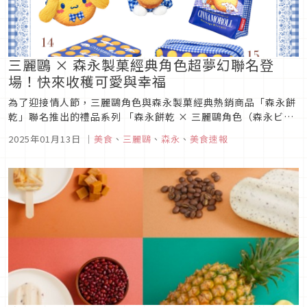
三麗鷗 × 森永製菓經典角色超夢幻聯名登
場！快來收穫可愛與幸福
為了迎接情人節，三麗鷗角色與森永製菓經典熱銷商品「森永餅
乾」聯名推出的禮品系列 「森永餅乾 × 三麗鷗角色（森永ビス
ケット×サンリオキャラクターズ）」。這次的聯名商品以趣味
2025年01月13日
｜
美食
、
三麗鷗
、
森永
、
美食速報
可愛的設計，結合森永餅乾的經典美味，為粉絲帶來全新驚喜，
讓情人節更添甜蜜！