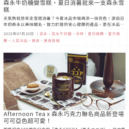
森永牛奶糖變雪糕，夏日消暑就來一支森永雪
糕
天氣熱就想來支雪糕消暑？今夏冰品市場再添一抹亮色！源自日
本的森永以美味聞名，致力於提供安心健康的產品，更在冰品市
場中廣受大眾喜愛。今夏台灣森永替大家為酷熱夏天的每個開心
2023年07月20日
｜
森永
、
森永牛奶糖
、
冰棒
、
夏日推薦
、
夏天推
時刻帶來療癒勁涼的美味！
薦
、
人氣冰品
、
美食
、
美食速報
Afternoon Tea x 森永巧克力聯名商品新登場
可可亞色超可愛！