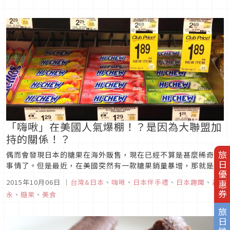
盒子開口處的照片上傳到Teitter，堅持到金色天使出來那天的
人物終於出現了。這個人也就是“巧克力球開封叔
叔”（@chocoba...
「嗨啾」在美國人氣爆棚！？是因為大聯盟加
持的關係！？
偶而會發現日本的糖果在海外販售，現在已經不算是甚麼稀奇的
旅日優惠券
事情了。但是最近，在美國突然有一款糖果銷量暴增，那就是森
永製菓的「嗨啾（HI-CHEW） 」。嗨啾，在當地就直接以「HI-
2015年10月06日
｜
台灣&日本
、
嗨啾
、
日本伴手禮
、
日本趣聞
、
森
CHEW」的品名販售。不論是商品的外觀與大小，都跟日本的ㄧ
永
、
糖果
、
美食
模ㄧ樣。口味有櫻桃、葡萄、芒果、青蘋果、草莓等五種。嗨啾
是森永製...
旅日地圖