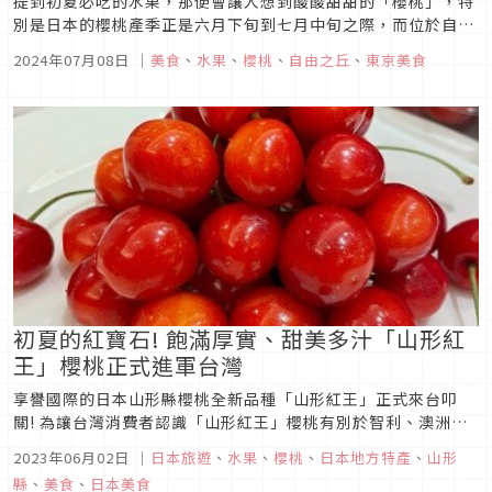
提到初夏必吃的水果，那便會讓人想到酸酸甜甜的「櫻桃」，特
別是日本的櫻桃產季正是六月下旬到七月中旬之際，而位於自由
之丘的果汁專賣店「一果房」 也特別為了正值產季的櫻桃，推出
2024年07月08日
｜
美食
、
水果
、
櫻桃
、
自由之丘
、
東京美食
了以新鮮櫻桃製成的各種限定飲品，讓顧客能夠品嘗到當季櫻桃
所帶來的美味。
初夏的紅寶石! 飽滿厚實、甜美多汁「山形紅
王」櫻桃正式進軍台灣
享譽國際的日本山形縣櫻桃全新品種「山形紅王」正式來台叩
關! 為讓台灣消費者認識「山形紅王」櫻桃有別於智利、澳洲、
紐西蘭櫻桃的獨特驚豔之處，日本山形縣政府知事特別率團來台
2023年06月02日
｜
日本旅遊
、
水果
、
櫻桃
、
日本地方特產
、
山形
推廣，並邀請台灣民眾六月櫻桃產季、直接前往山形縣櫻桃果園
縣
、
美食
、
日本美食
進行採果之旅。