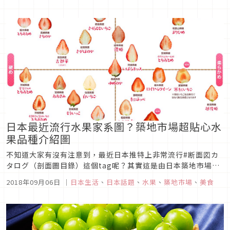
日本最近流行水果家系圖？築地市場超貼心水
果品種介紹圖
不知道大家有沒有注意到，最近日本推特上非常流行#断面図カ
タログ（剖面圖目錄）這個tag呢？其實這是由日本築地市場所
帶起的風潮，因為前陣子他們貼出了日本的草莓、桃子等水果的
2018年09月06日
｜
日本生活
、
日本話題
、
水果
、
築地市場
、
美食
斷面圖，用來辨識同樣但不同品種的水果，一張小小的剖面圖目
錄，卻可以非常清楚看見差異，真的是很實用啊！快來看看日本
水果品種怎麼分！趣...