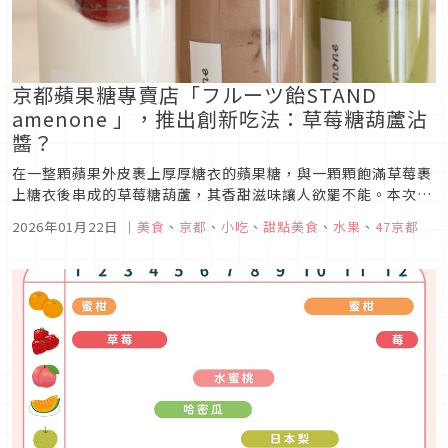
京都蘋果糖專賣店「フルーツ飴STAND
amenone 」，推出創新吃法：草莓糖葫蘆沾
醬？
在一整顆蘋果外皮裹上厚厚糖衣的蘋果糖，與一顆顆飽滿草莓裹
上糖衣後串成的草莓糖葫蘆，其香甜滋味讓人欲罷不能。本次文
章要介紹的正是一家專門販售蘋果糖與草莓糖葫蘆的店鋪「フル
2026年01月22日
｜
美食
、
京都
、
小吃
、
甜點美食
、
水果
、
47京都
ーツ飴STAND amenone」，就位於京都河原町車站附近，這
家店不只有口味多樣的蘋果糖和各種季節限定糖葫蘆，甚至還推
出了草莓糖葫...