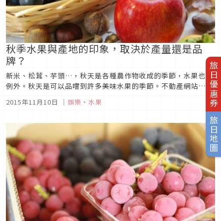
秋季水果與產地的印象，取決於產量還是品
牌？
旅日優惠券
新米、松茸、芋頭…，秋天是各種農作物收成的季節，水果也不
例外。秋天是可以品嚐到許多美味水果的季節。不動產網站
athome所經營的「at home VOX」針對秋季水果與日本都道
2015年11月10日
｜
娛樂
、
水果
府縣的關聯，進行了問卷調查。對於柿子、葡萄、栗子、水梨、
蘋果等5樣水果，大家會聯想到哪些地區呢？Q. 說到蘋果，會聯
旅日地圖
想到哪一...