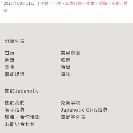
2015年08月11日
｜
冰棒
、
可愛
、
日本話題
、
水果
、
甜點
、
美食
、
草
輕鬆上手的甜點喔。基本上只有「切＆混合＆冰凍」三個步驟而
莓
已喔。那麼，現在就為您介紹在食譜網站「E‧Recipes」上所
推薦的夏日食譜...
分類列表
首頁
美容保養
潮流
旅遊
美食
時尚
藝能娛樂
購物
關於Japaholic
關於我們
免責事項
寫手招募
Japaholic Girls招募
廣告、合作洽談
關鍵字列表
お問い合わせ