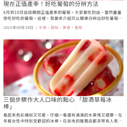
現在正值產季！好吃葡萄的分辨方法
6月到10月這段期間正值產季的葡萄。大家要吃的話，當然盡量
想吃好吃的葡萄。這裡，我要來介紹可以簡單分辨出好吃葡萄的
方法。【 附照片的文章請從相關文章 「原文章」 觀看！ 】■
2015年09月29日
｜
水果
、
甜點
、
美食
、
葡萄
要點1：用摸的來分辨摸看看，分辨出葡萄是否好吃的要點有・
果實部分緊實有彈性・感覺不會水水的等等這些。■ 要點2：用
外觀來分辨...
三個步驟作大人口味的點心 「甜酒草莓冰
棒」
看起來色彩繽紛又可愛，仔細一看還有滿滿的水果塊又健康，在
年輕女性中特別受歡迎的冰棒。在各地的販賣店都非常有人氣，
但是其實這個冰棒對於不太會作料理的人來說都可以簡單製作，