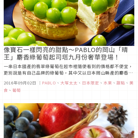
像寶石一樣閃亮的甜點～PABLO的岡山「晴
王」麝香綠葡萄起司塔九月份奢華登場！
一串日本國產的翡翠綠葡萄在超市裡隨便看到的價格都不便宜，
更別說是有自己品牌的綠葡萄，其中又以日本岡山縣產的麝香綠
葡萄人氣、名氣都很旺，在台灣相信也一定是貴得嚇人吧！
2016年09月02日
｜
PABLO
、
大塚太太
、
日本限定
、
水果
、
甜點
、
美
食
、
葡萄