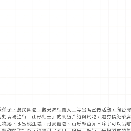
美榮子、農民團體、觀光界相關人士等出席宣傳活動，向台
活動現場進行「山形紅王」的養殖介紹與試吃，還有精緻茶
蛋糕捲、水蜜桃蛋糕、丹麥麵包、山形縣芭菲。除了可以品
）製作的甜點外，還提供了使用品牌米「豔姬」米粉製成的