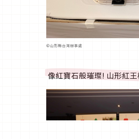
©︎山形縣台灣辦事處
像紅寶石般璀璨
!
山形紅王