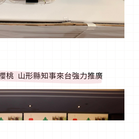
櫻桃
山形縣知事來台強力推廣