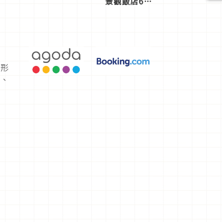
景觀飯店6
選，讓你不
用人擠人悠
閒欣賞
山形
園、