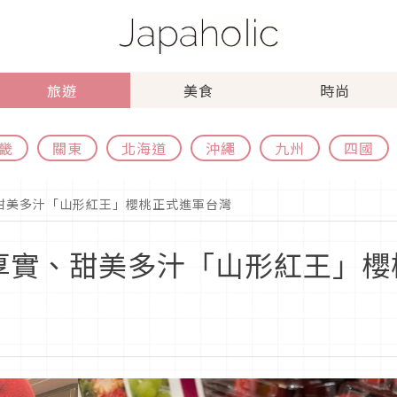
旅遊
美食
時尚
畿
關東
北海道
沖繩
九州
四國
、甜美多汁「山形紅王」櫻桃正式進軍台灣
滿厚實、甜美多汁「山形紅王」