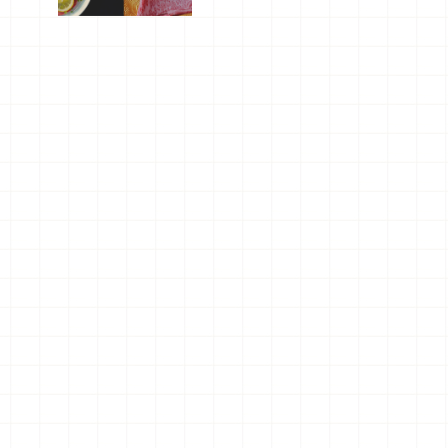
屬美食體
驗！