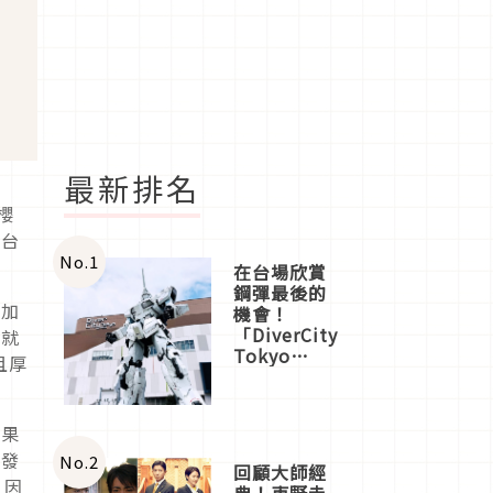
最新排名
櫻
請台
No.
1
在台場欣賞
鋼彈最後的
、加
機會！
「DiverCity
」就
Tokyo
且厚
Plaza」搭
船、購物、
美食及夜
與果
景，一次全
體驗
研發
No.
2
回顧大師經
，因
典！東野圭