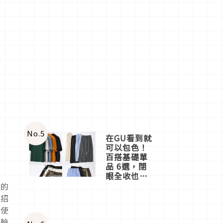
No.
5
在GU看到就
可以包色！
百搭基礎單
品 6選，閉
眼全收也不
心疼
灣的
席招
嚐使
年輪