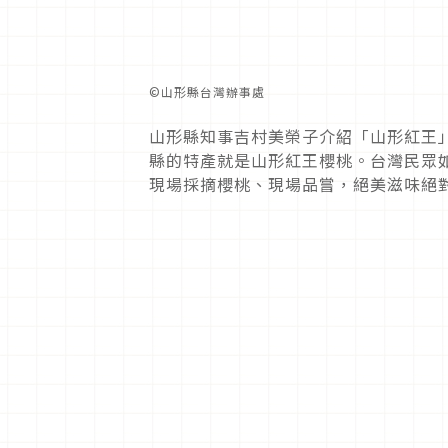
©︎山形縣台灣辦事處
山形縣知事吉村美榮子介紹「山形紅王
縣的特產就是山形紅王櫻桃。台灣民眾
現場採摘櫻桃、現場品嘗，絕美滋味絕