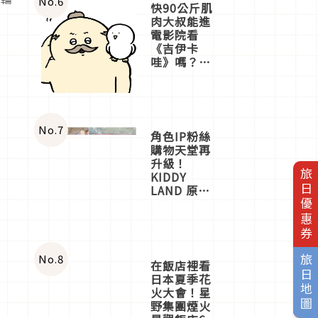
No.
6
快90公斤肌
肉大叔能進
電影院看
《吉伊卡
哇》嗎？日
本重金屬樂
團「打首」
會長與
nagano老師
一同給出了
No.
7
角色IP粉絲
答案
購物天堂再
升級！
旅日優惠券
KIDDY
LAND 原宿
店吉伊卡哇
迎客，新開
幕
OMOKADO
店3分即達
No.
8
旅日地圖
在飯店裡看
日本夏季花
火大會！星
野集團煙火