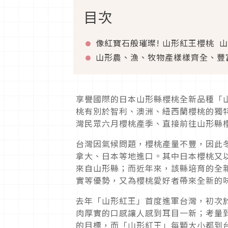
目次
像紅寶石般璀璨
!
山形紅王櫻桃
山
山形農、漁、牧物產樣樣齊全、豐
享譽國際的日本山形縣櫻桃全新品種「
桃有別於智利、澳洲、紐西蘭櫻桃的獨
灣民眾六月櫻桃產季、直接前往山形縣
台灣因氣候問題，櫻桃產量不豐，因此
拿大、日本等地進口。其中日本櫻桃又
來自山形縣；而近年來，該縣培育的全
實等優勢，又為櫻桃愛好者帶來全新的
去年「山形紅王」首度進軍台灣，初次
肉厚實的口感讓人感到耳目一新；考量
的目標，而「山形紅王」每顆大小都到