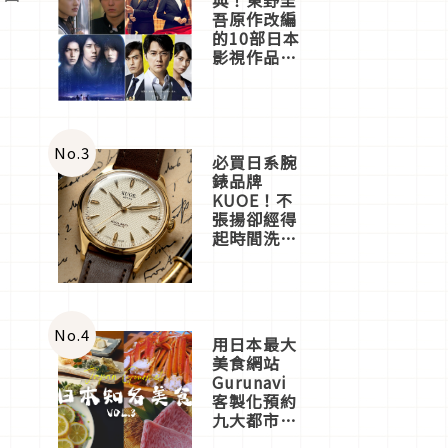
吾原作改編
的10部日本
影視作品推
薦
No.
3
必買日系腕
錶品牌
KUOE！不
張揚卻經得
起時間洗鍊
的經典之作
五選
No.
4
用日本最大
美食網站
Gurunavi
客製化預約
九大都市餐
廳，打造專