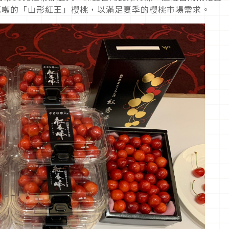
萬噸的「山形紅王」櫻桃，以滿足夏季的櫻桃市場需求。