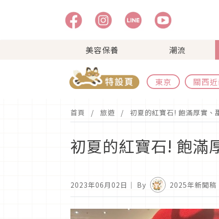
美容保養
潮流
東京
關西近
首頁
旅遊
初夏的紅寶石! 飽滿厚實
初夏的紅寶石! 飽
2023年06月02日
｜ By
2025年新聞稿