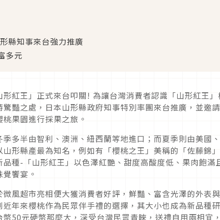
形縣知事來台強力推廣
富多元
山形紅王」正式來台叩關
!
為讓台灣消費者認識「山形紅王」
特驚豔之處，日本山形縣政府知事特別率團來台推廣，並邀
櫻桃果園進行採果之旅。
冬季多半由智利、澳洲、紐西蘭等地進口；而夏季則由美國
以山形縣產最為知名，例如有「櫻桃之王」美稱的「佐藤錦
新品種
-
「山形紅王」以色澤紅艷、甜度高酸度低、果肉飽滿
味覺饗宴。
於微風超市亮相便大獲消費者好評，鮮豔、富含光澤的外表
到近年來櫻桃作為民眾伴手禮的選擇，其大小也成為新品種
台幣
50
元硬幣那麼大，深受台灣民眾青睞，送禮自用兩相宜