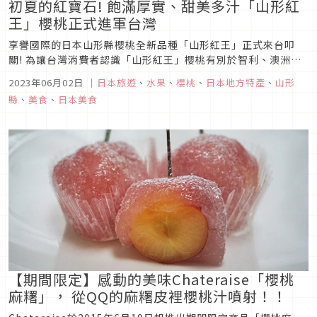
初夏的紅寶石! 飽滿厚實、甜美多汁「山形紅
王」櫻桃正式進軍台灣
享譽國際的日本山形縣櫻桃全新品種「山形紅王」正式來台叩
關! 為讓台灣消費者認識「山形紅王」櫻桃有別於智利、澳洲、
紐西蘭櫻桃的獨特驚豔之處，日本山形縣政府知事特別率團來台
2023年06月02日
｜
日本旅遊
、
水果
、
櫻桃
、
日本地方特產
、
山形
推廣，並邀請台灣民眾六月櫻桃產季、直接前往山形縣櫻桃果園
縣
、
美食
、
日本美食
進行採果之旅。
【期間限定】感動的美味Chateraise「櫻桃
麻糬」， 從QQ的麻糬皮裡櫻桃汁噴射！！