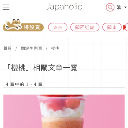
繁
東京
關西近畿
關東
首頁
關鍵字列表
櫻桃
「櫻桃」相關文章一覽
4 篇中的 1 - 4 篇