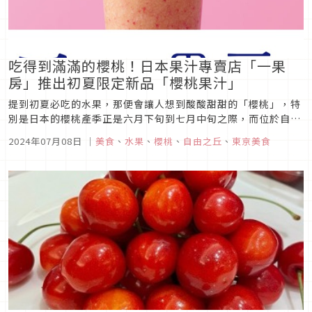
吃得到滿滿的櫻桃！日本果汁專賣店「一果
房」推出初夏限定新品「櫻桃果汁」
提到初夏必吃的水果，那便會讓人想到酸酸甜甜的「櫻桃」，特
別是日本的櫻桃產季正是六月下旬到七月中旬之際，而位於自由
之丘的果汁專賣店「一果房」 也特別為了正值產季的櫻桃，推出
2024年07月08日
｜
美食
、
水果
、
櫻桃
、
自由之丘
、
東京美食
了以新鮮櫻桃製成的各種限定飲品，讓顧客能夠品嘗到當季櫻桃
所帶來的美味。