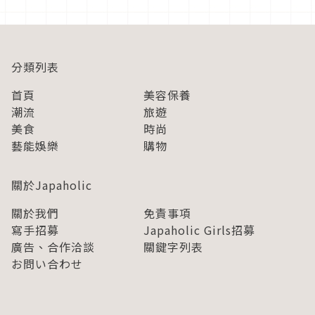
分類列表
首頁
美容保養
潮流
旅遊
美食
時尚
藝能娛樂
購物
關於Japaholic
關於我們
免責事項
寫手招募
Japaholic Girls招募
廣告、合作洽談
關鍵字列表
お問い合わせ