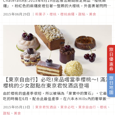
Chateraise於2015年6月19日起推出期間限定商品「櫻桃麻
糬」。粉紅色的麻糬皮裡包著一整顆的大櫻桃，外面裹著閃閃發
亮的糯米紙跟砂糖，粉紅色又閃閃發亮的「櫻桃麻糬」，光外表
2015年06月29日
｜
和菓子
、
櫻桃
、
櫻桃麻糬
、
甜點
、
美食
就非常討喜。吃起來是什麼滋味相當令人好奇，因此記者決定實
地到店家購買！【店員表示冰過也很好吃】其實這個櫻桃麻糬在
去年同一...
旅日優惠券
【東京自由行】必吃!來品嚐當季櫻桃～! 滿滿
旅日地圖
櫻桃的少女甜點在東京君悅酒店登場
由於櫻桃的盛產季很短，所以被稱為「果實中的寶石」。它最好
吃的時機在6月。配合此最佳產季，在六本木Hills內的奢華飯店
「東京君悅酒店（GRAND HYATT東京）」，使用滿滿新鮮櫻桃
2015年05月13日
｜
東京君悅酒店
、
東京必吃
、
東京自由行
、
櫻桃
、
的甜點即將登場!!
甜點
、
美食