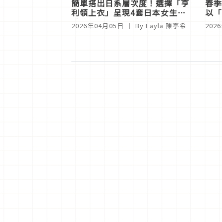
簡單搭出日系層次度！選擇「亨
春季
利領上衣」呈現4套日本女生最
以「
愛的好感LOOK
注目
2026年04月05日
｜ By
Layla 陳亭希
202