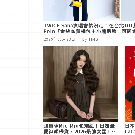
TWICE Sana演唱會後沒走！在台北1
Polo「金絲雀黃桶包＋小熊吊飾」可愛
2026年03月23日
｜ By
TING
張員瑛Miu Miu包爆紅！日妞最
日本
愛神顏帶貨，2026最強女星 IT
La