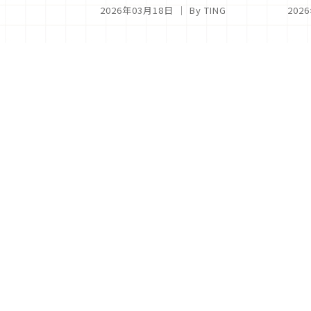
BAG一次看！
起祭
2026年03月18日
｜ By
TING
202
<
1
2
分類列表
首頁
美容保養
潮流
旅遊
美食
時尚
藝能娛樂
購物