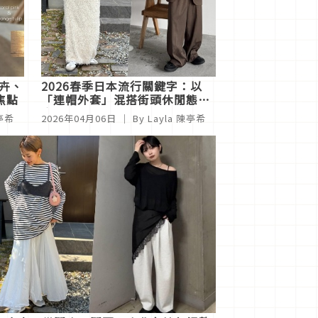
花卉、
2026春季日本流行關鍵字：以
焦點
「連帽外套」混搭街頭休閒態
度！
陳亭希
2026年04月06日
｜ By
Layla 陳亭希