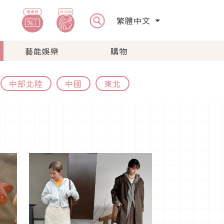
繁體中文
藝能娛樂
購物
中部北陸
中國
東北