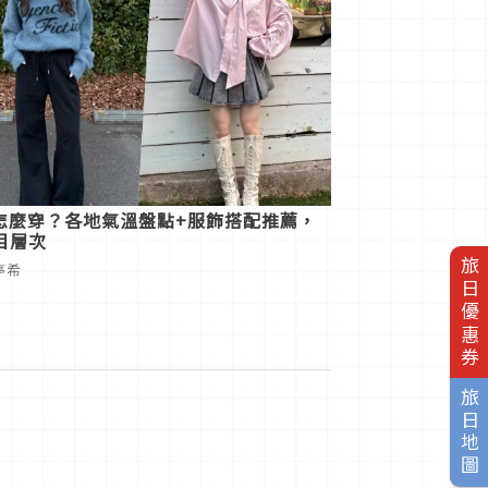
遊怎麼穿？各地氣溫盤點+服飾搭配推薦，
目層次
旅日優惠券
陳亭希
旅日地圖