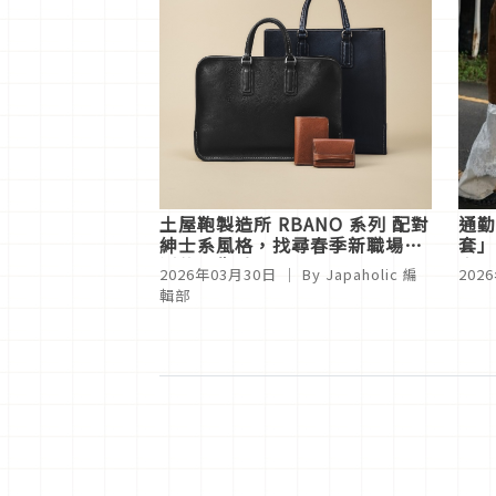
土屋鞄製造所 RBANO 系列 配對
通勤
紳士系風格，找尋春季新職場生
套」
活的可靠夥伴
尚
2026年03月30日
｜ By
Japaholic 編
202
輯部