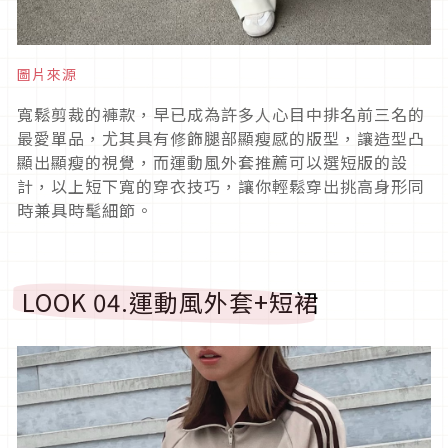
圖片來源
寬鬆剪裁的褲款，早已成為許多人心目中排名前三名的
最愛單品，尤其具有修飾腿部顯瘦感的版型，讓造型凸
顯出顯瘦的視覺，而運動風外套推薦可以選短版的設
計，以上短下寬的穿衣技巧，讓你輕鬆穿出挑高身形同
時兼具時髦細節。
LOOK 04.
運動風外套
+
短裙