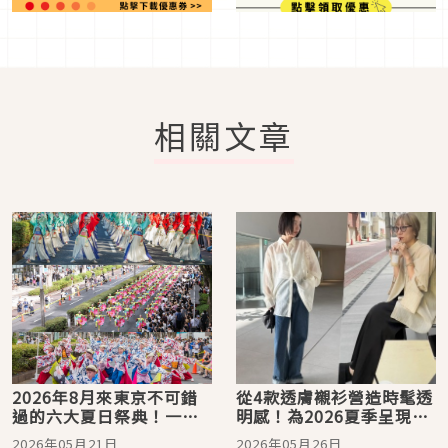
相關文章
2026年8月來東京不可錯
從4款透膚襯衫營造時髦透
過的六大夏日祭典！一起
明感！為2026夏季呈現降
來抓住夏季的青春尾巴
溫時髦穿搭
2026年05月21日
2026年05月26日