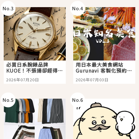
No.
3
No.
4
必買日系腕錶品牌
用日本最大美食網站
KUOE！不張揚卻經得起
Gurunavi 客製化預約九
時間洗鍊的經典之作五
大都市餐廳，打造專屬
2026年07月20日
2026年07月03日
選
美食體驗！
No.
5
No.
6