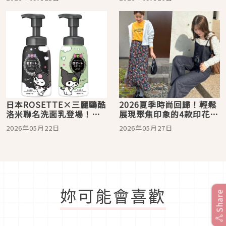
日本ROSETTE×三麗鷗酷
2026夏季時尚回歸！輕鬆
洛米聯名洗面乳登場！
展現聚焦印象的4款印花單
2026夏季限定可愛包裝、
品絕不能錯過
2026年05月22日
2026年05月27日
功效亮點一次看
妳可能會喜歡
Share