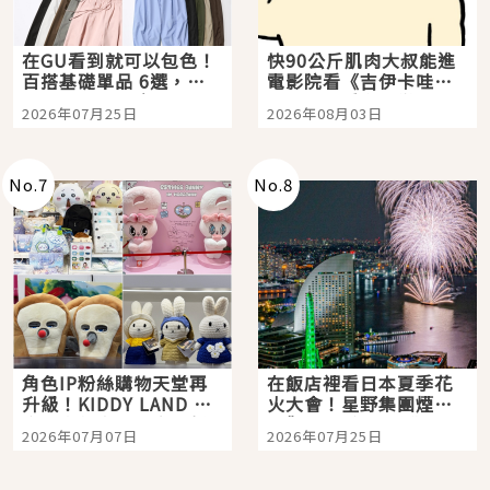
在GU看到就可以包色！
快90公斤肌肉大叔能進
百搭基礎單品 6選，閉
電影院看《吉伊卡哇》
眼全收也不心疼
嗎？日本重金屬樂團
2026年07月25日
2026年08月03日
「打首」會長與nagano
老師一同給出了答案
No.
7
No.
8
角色IP粉絲購物天堂再
在飯店裡看日本夏季花
升級！KIDDY LAND 原
火大會！星野集團煙火
宿店吉伊卡哇迎客，新
景觀飯店6選，讓你不用
2026年07月07日
2026年07月25日
開幕 OMOKADO 店3分
人擠人悠閒欣賞
即達