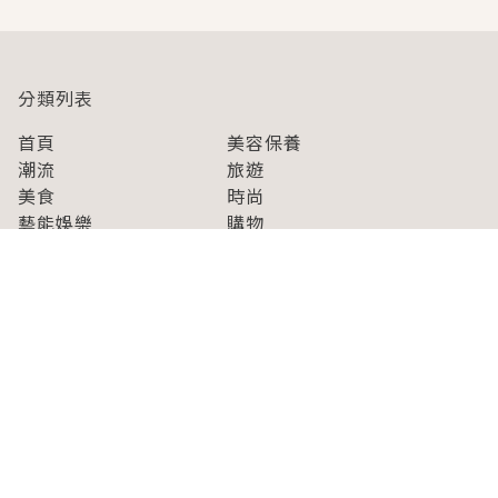
分類列表
首頁
美容保養
潮流
旅遊
美食
時尚
藝能娛樂
購物
關於Japaholic
關於我們
免責事項
寫手招募
Japaholic Girls招募
廣告、合作洽談
關鍵字列表
お問い合わせ