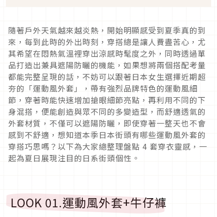
隨著戶外天氣越來越炎熱，開始明顯感受到夏季真的到
來，每到此時的外出時刻，穿搭總是讓人費盡苦心，尤
其希望在悶熱氣溫裡穿出涼感時髦度之外，同時透過單
品打造出兼具遮陽防曬的機能，如果想將兩個搭配考量
都能完整呈現的話，不妨可以跟著日本女生選擇近期超
夯的「運動風外套」，帶有強烈品牌特色的運動風細
節，穿著時能快速增加搶眼細節亮點，再利用不同的下
身混搭，便能創造與眾不同的多變造型，而舒適透氣的
外套材質，不僅可以遮陽防曬，即使穿著一整天也不會
感到不舒適，想知道本季日本街頭有哪些運動風外套的
穿搭巧思嗎？以下為大家總整理盤點
4
套穿衣靈感，一
起為夏日展現注目的日系街頭個性。
LOOK 01.
運動風外套
+
牛仔褲