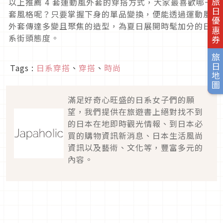
以上推薦
4
套運動風外套的穿搭方式，大家最喜歡哪一
旅日優惠券
套風格呢？只要掌握下身的單品變換，便能透過運動風
外套傳達多變且聚焦的造型，為夏日展開時髦加分的日
系街頭態度。
旅日地圖
Tags :
日系穿搭
、
穿搭
、
時尚
滿足好奇心旺盛的日系女子們的願
望，我們提供在旅遊書上絕對找不到
的日本在地即時觀光情報、到日本必
買的購物資訊新消息、日本生活風尚
資訊以及藝術、文化等，豐富多元的
內容。