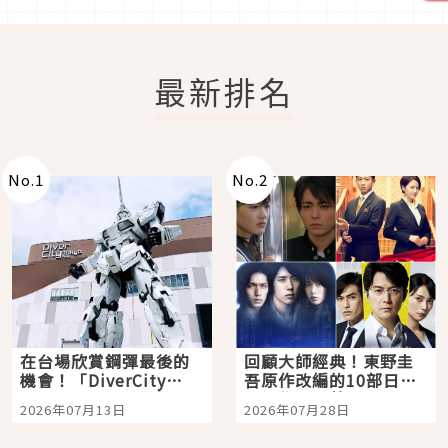
最新排名
No.
1
No.
2
在台場欣賞鋼彈最後的
回顧大師經典！東野圭
機會！「DiverCity
吾原作改編的10部日本
Tokyo Plaza」搭船、
影視作品推薦
2026年07月13日
2026年07月28日
購物、美食及夜景，一
次全體驗