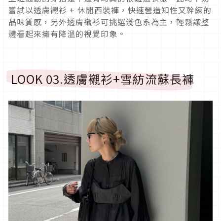
嘗試以透膚襯衫
+
休閒西裝褲，快速營造知性又幹練的
品味質感，另外透膚襯衫可挑選淺色系為主，輕鬆讓整
體看起來擁有降溫的視覺印象。
LOOK 03.
透膚襯衫
+
雪紡流蘇長褲