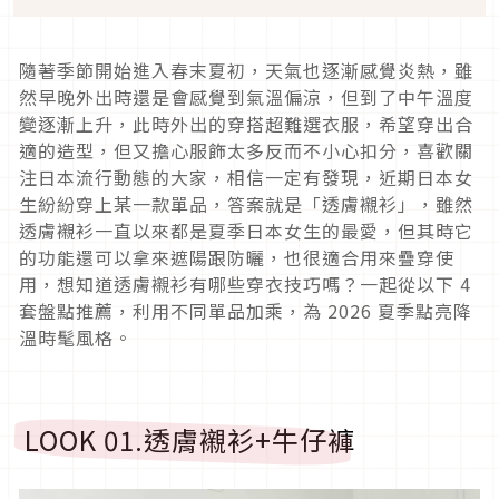
隨著季節開始進入春末夏初，天氣也逐漸感覺炎熱，雖
然早晚外出時還是會感覺到氣溫偏涼，但到了中午溫度
變逐漸上升，此時外出的穿搭超難選衣服，希望穿出合
適的造型，但又擔心服飾太多反而不小心扣分，喜歡關
注日本流行動態的大家，相信一定有發現，近期日本女
生紛紛穿上某一款單品，答案就是「透膚襯衫」，雖然
透膚襯衫一直以來都是夏季日本女生的最愛，但其時它
的功能還可以拿來遮陽跟防曬，也很適合用來疊穿使
用，想知道透膚襯衫有哪些穿衣技巧嗎？一起從以下
4
套盤點推薦，利用不同單品加乘，為
2026
夏季點亮降
溫時髦風格。
LOOK 01.
透膚襯衫
+
牛仔褲