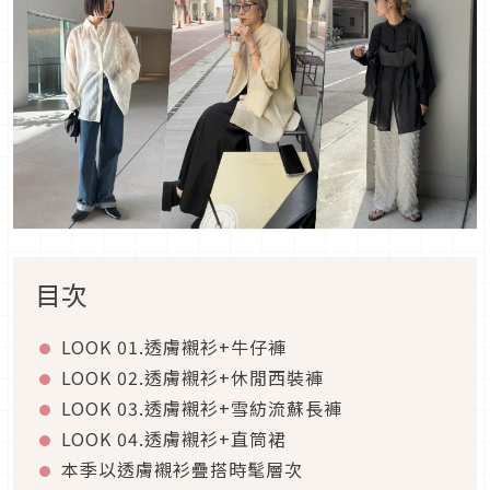
目次
LOOK 01.
透膚襯衫
+
牛仔褲
LOOK 02.
透膚襯衫
+
休閒西裝褲
LOOK 03.
透膚襯衫
+
雪紡流蘇長褲
LOOK 04.
透膚襯衫
+
直筒裙
本季以透膚襯衫疊搭時髦層次