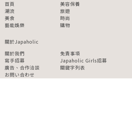
首頁
美容保養
潮流
旅遊
美食
時尚
藝能娛樂
購物
關於Japaholic
關於我們
免責事項
寫手招募
Japaholic Girls招募
廣告、合作洽談
關鍵字列表
お問い合わせ