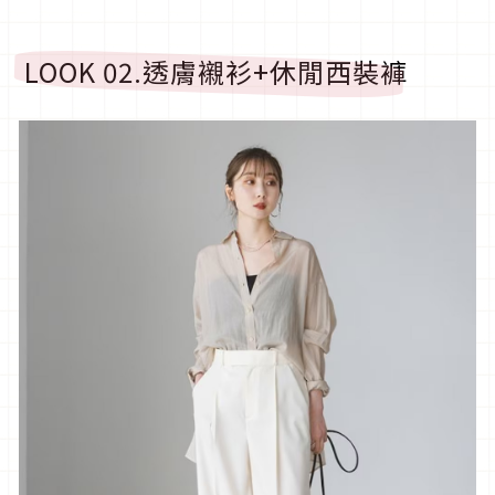
LOOK 02.
透膚襯衫
+
休閒西裝褲