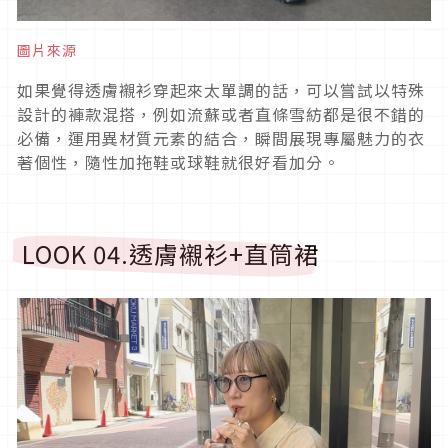
圖片來源
如果覺得透膚襯衫穿起來太單調的話，可以嘗試以特殊
設計的褲款混搭，例如流蘇或者直條雪紡都是很不錯的
必備，運用異材質元素的結合，瞬間展現專屬魅力的衣
著個性，隨性加拖鞋或球鞋就很好看加分。
LOOK 04.
透膚襯衫
+
直筒裙