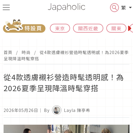
繁
東京
關西近畿
關東
首頁
時尚
從4款透膚襯衫營造時髦透明感！為2026夏季
呈現降溫時髦穿搭
從4款透膚襯衫營造時髦透明感！為
2026夏季呈現降溫時髦穿搭
2026年05月26日
｜ By
Layla 陳亭希