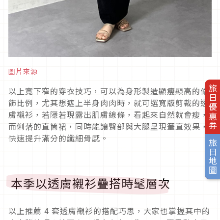
圖片來源
旅日優惠券
以上寬下窄的穿衣技巧，可以為身形製造顯瘦顯高的修
飾比例，尤其想遮上半身肉肉時，就可選寬版剪裁的透
膚襯衫，若隱若現露出肌膚線條，看起來自然就會瘦，
而俐落的直筒裙，同時能讓臀部與大腿呈現筆直效果，
快速提升滿分的纖細骨感。
旅日地圖
本季以透膚襯衫疊搭時髦層次
以上推薦
4
套透膚襯衫的搭配巧思，大家也掌握其中的