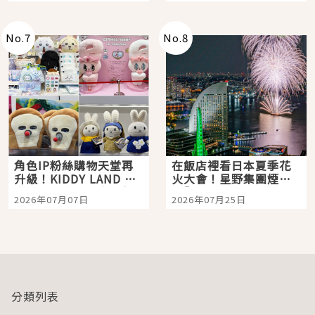
老師一同給出了答案
No.
7
No.
8
角色IP粉絲購物天堂再
在飯店裡看日本夏季花
升級！KIDDY LAND 原
火大會！星野集團煙火
宿店吉伊卡哇迎客，新
景觀飯店6選，讓你不用
2026年07月07日
2026年07月25日
開幕 OMOKADO 店3分
人擠人悠閒欣賞
即達
分類列表