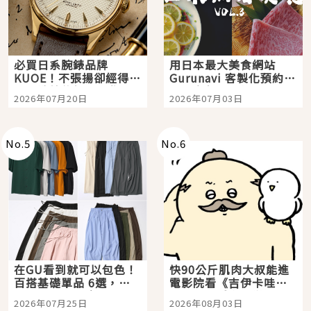
必買日系腕錶品牌
用日本最大美食網站
KUOE！不張揚卻經得起
Gurunavi 客製化預約九
時間洗鍊的經典之作五
大都市餐廳，打造專屬
2026年07月20日
2026年07月03日
選
美食體驗！
No.
5
No.
6
在GU看到就可以包色！
快90公斤肌肉大叔能進
百搭基礎單品 6選，閉
電影院看《吉伊卡哇》
眼全收也不心疼
嗎？日本重金屬樂團
2026年07月25日
2026年08月03日
「打首」會長與nagano