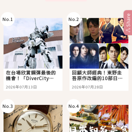
Share
No.
1
No.
2
在台場欣賞鋼彈最後的
回顧大師經典！東野圭
機會！「DiverCity
吾原作改編的10部日本
Tokyo Plaza」搭船、
影視作品推薦
2026年07月13日
2026年07月28日
購物、美食及夜景，一
次全體驗
No.
3
No.
4