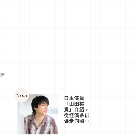
的髒
No.
5
日本演員
「山田裕
貴」介紹，
從怪演系俳
優走向國民
級日劇主角