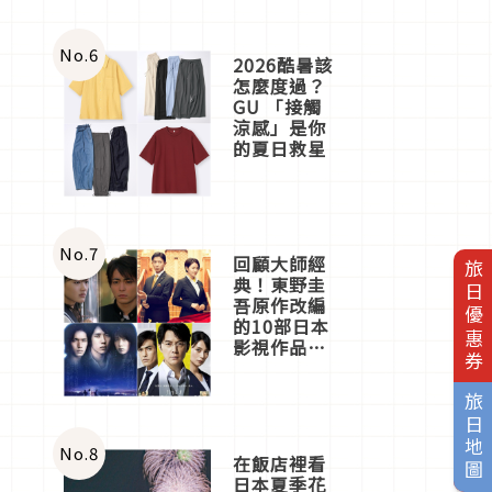
No.
6
2026酷暑該
怎麼度過？
GU 「接觸
涼感」是你
的夏日救星
No.
7
回顧大師經
旅日優惠券
典！東野圭
吾原作改編
的10部日本
影視作品推
薦
旅日地圖
No.
8
在飯店裡看
日本夏季花