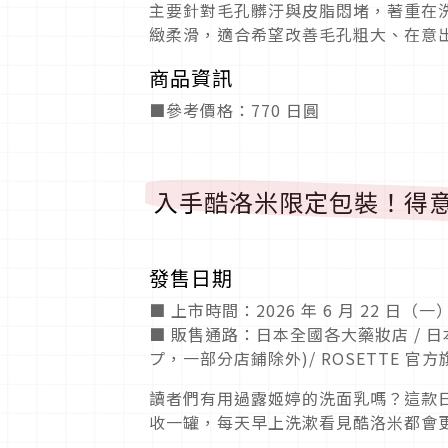
主要針對毛孔髒汙與皮脂悶堵，著重在
緻柔滑，適合希望改善毛孔粗大、在意
商品資訊
■參考價格：770 日圓
入手酷洛米限定包裝！得意
發售日期
■ 上市時間：2026 年 6 月 22 日（
■ 販售通路：日本全國各大藥妝店 /
プ，一部分店鋪除外)/ ROSETTE 
讀者們有用過露姬婷的洗面乳嗎？這款
收一罐，每天早上洗漱看見酷洛米都會