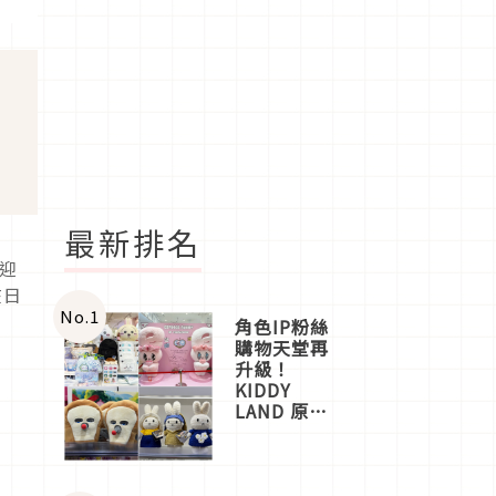
最新排名
歡迎
在日
No.
1
角色IP粉絲
購物天堂再
升級！
KIDDY
LAND 原宿
店吉伊卡哇
迎客，新開
幕
OMOKADO