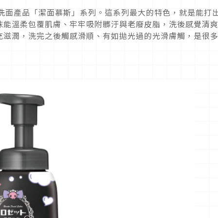
人氣洗面產品「潔面慕斯」系列。這系列最大的特色，就是能打
沫能溫柔包覆肌膚、牢牢吸附髒汙與老廢皮脂，洗後感覺清
充滋潤，洗完之後觸感滑順、有如拋光過的光滑膚觸，是很