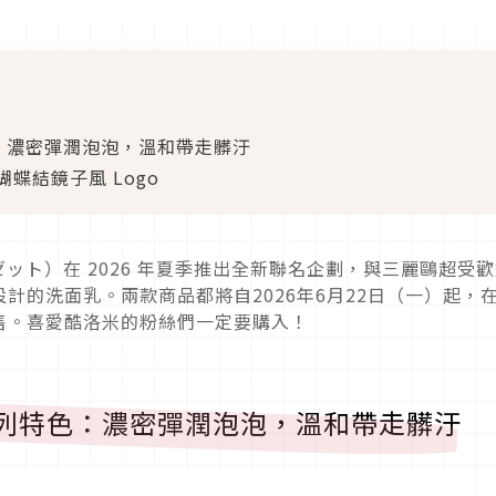
色：濃密彈潤泡泡，溫和帶走髒汙
蝶結鏡子風 Logo
ロゼット）在 2026 年夏季推出全新聯名企劃，與三麗鷗超受
計的洗面乳。兩款商品都將自2026年6月22日（一）起，
售。喜愛酷洛米的粉絲們一定要購入！
」系列特色：濃密彈潤泡泡，溫和帶走髒汙