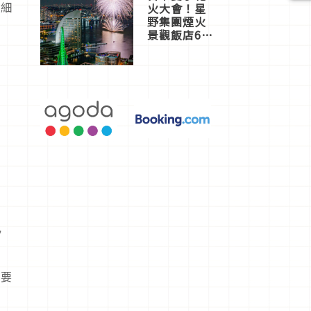
更細
火大會！星
野集團煙火
景觀飯店6
選，讓你不
用人擠人悠
閒欣賞
ッ
定要