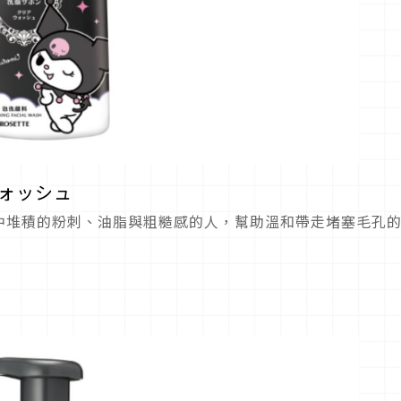
ウォッシュ
中堆積的粉刺、油脂與粗糙感的人，幫助溫和帶走堵塞毛孔