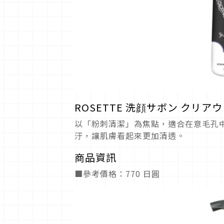
ROSETTE 洗顔サボン クリア
以「粉刺清潔」為焦點，適合在意毛孔
汙，讓肌膚看起來更加清透。
商品資訊
■參考價格：770 日圓