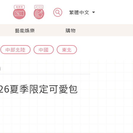
繁體中文
藝能娛樂
購物
中部北陸
中國
東北
看
026夏季限定可愛包