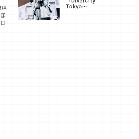
「DiverCity
Tokyo
出綿
Plaza」搭
爽卻
船、購物、
多日
美食及夜
景，一次全
體驗