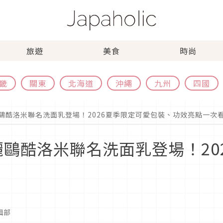
旅遊
美食
時尚
畿
關東
北海道
沖繩
九州
四國
麗鷗酷洛米聯名洗面乳登場！2026夏季限定可愛包裝、功效亮點一次
三麗鷗酷洛米聯名洗面乳登場！2
編輯部