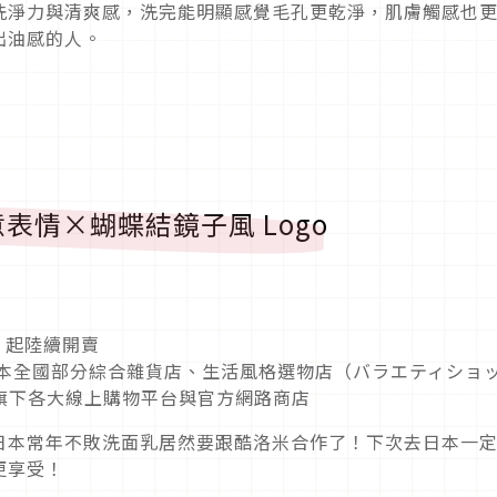
洗淨力與清爽感，洗完能明顯感覺毛孔更乾淨，肌膚觸感也
出油感的人。
表情×蝴蝶結鏡子風 Logo
一）起陸續開賣
 日本全國部分綜合雜貨店、生活風格選物店（バラエティショ
官方旗下各大線上購物平台與官方網路商店
日本常年不敗洗面乳居然要跟酷洛米合作了！下次去日本一
更享受！