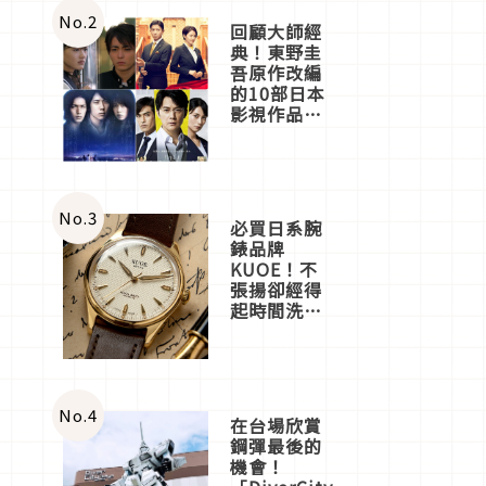
店3分即達
No.
2
回顧大師經
典！東野圭
吾原作改編
的10部日本
影視作品推
薦
No.
3
必買日系腕
錶品牌
KUOE！不
張揚卻經得
起時間洗鍊
的經典之作
五選
No.
4
在台場欣賞
鋼彈最後的
機會！