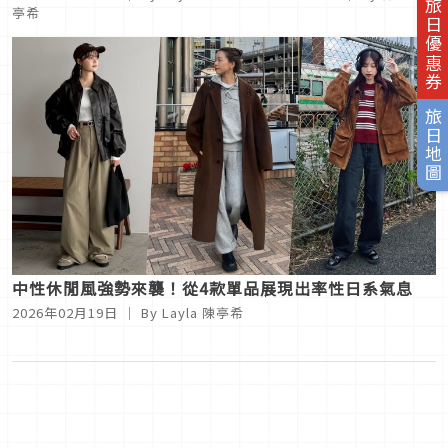
歌子」可愛家居聯名登場
旅日優惠券
亭希
旅日地圖
中性休閒風強勢來襲！從4款單品展現出率性日系氣息
2026年02月19日
｜ By
Layla 陳亭希