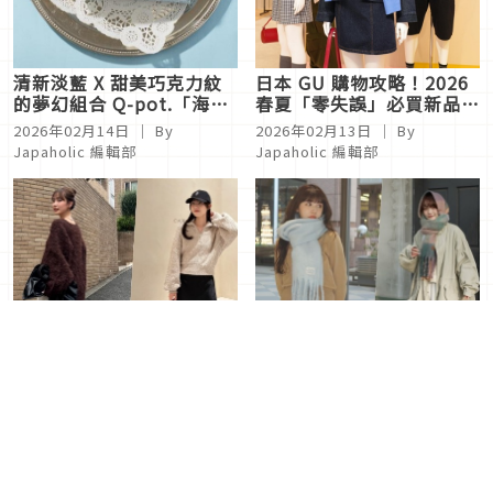
清新淡藍 X 甜美巧克力紋
日本 GU 購物攻略！2026
的夢幻組合 Q-pot.「海鹽
春夏「零失誤」必買新品公
巧克力」系列包款春季降臨
開
2026年02月14日
｜ By
2026年02月13日
｜ By
Japaholic 編輯部
Japaholic 編輯部
2026冬季穿搭不燒腦！選
低溫來襲！一條「圍巾」保
搭「長裙」營造溫系女子氣
暖又點亮層次造型日本女生
息
都這樣搭
2026年02月11日
｜ By
Layla 陳
2026年02月08日
｜ By
Layla 陳
亭希
亭希