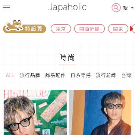
繁
東京
關西近畿
關東
時尚
ALL
流行品牌
飾品配件
日系穿搭
流行前線
台灣