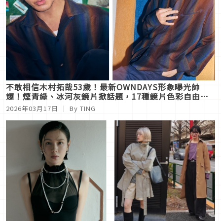
不敢相信木村拓哉53歲！最新OWNDAYS形象曝光帥
爆！煙青綠、冰河灰鏡片掀話題，17種鏡片色彩自由搭
配
2026年03月17日
｜ By
TING