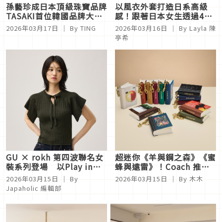
孫藝珍成日本頂級珠寶品牌
以風衣外套打造日系高級
TASAKI首位韓國品牌大
感！跟著日本女生透過4招
使！絕美大片曝光，網友吶
搭配營造注目層次
2026年03月17日
｜ By
TING
2026年03月16日
｜ By
Layla 陳
喊：好有氣質！
亭希
GU × rokh 第四波聯名女
超迷你《羊與鋼之森》《蜜
裝系列登場 以Play in
蜂與遠雷》！Coach 推出
Style主題詮釋工裝與浪漫
可閱讀書本吊飾及期間限定
2026年03月15日
｜ By
2026年03月15日
｜ By
木木
荷葉時尚
工作坊
Japaholic 編輯部