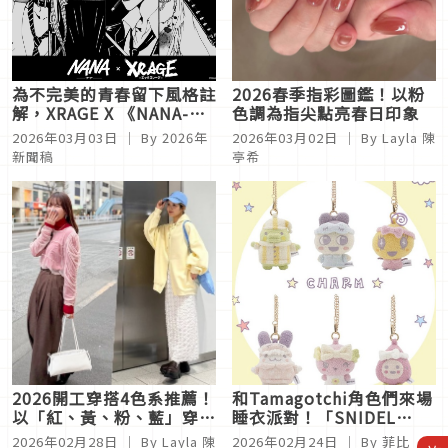
為不完美的青春留下風格註
2026春季指彩圖鑑！以粉
解，XRAGE X 《NANA-ナ
色調為指尖點亮春日印象
ナ-》聯名系列3月4日發售
2026年03月03日
｜ By
2026年
2026年03月02日
｜ By
Layla 陳
新聞稿
亭希
2026開工穿搭4色系推薦！
和Tamagotchi角色們來場
以「紅、黃、粉、藍」穿出
睡衣派對！「SNIDEL
新年好運氣
HOME×Tamagotchi塔麻
2026年02月28日
｜ By
Layla 陳
2026年02月24日
｜ By
菲比