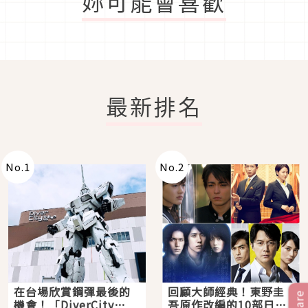
妳可能會喜歡
最新排名
No.
1
No.
2
在台場欣賞鋼彈最後的
回顧大師經典！東野圭
Share
機會！「DiverCity
吾原作改編的10部日本