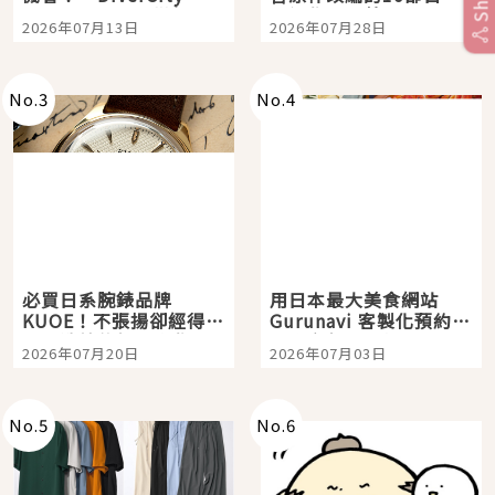
Tokyo Plaza」搭船、
影視作品推薦
2026年07月13日
2026年07月28日
購物、美食及夜景，一
次全體驗
No.
3
No.
4
必買日系腕錶品牌
用日本最大美食網站
KUOE！不張揚卻經得起
Gurunavi 客製化預約九
時間洗鍊的經典之作五
大都市餐廳，打造專屬
2026年07月20日
2026年07月03日
選
美食體驗！
No.
5
No.
6