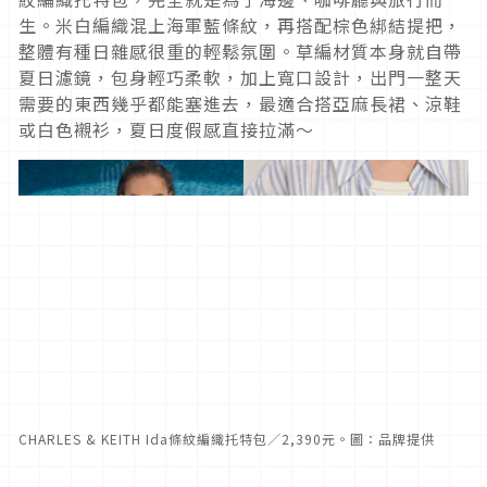
生。米白編織混上海軍藍條紋，再搭配棕色綁結提把，
整體有種日雜感很重的輕鬆氛圍。草編材質本身就自帶
夏日濾鏡，包身輕巧柔軟，加上寬口設計，出門一整天
需要的東西幾乎都能塞進去，最適合搭亞麻長裙、涼鞋
或白色襯衫，夏日度假感直接拉滿～
CHARLES & KEITH Ida條紋編織托特包／2,390元。圖：品牌提供