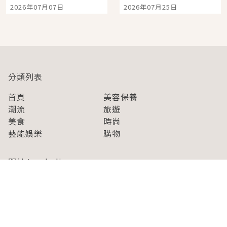
宿店吉伊卡哇迎客，新
景觀飯店6選，讓你不用
2026年07月07日
2026年07月25日
開幕 OMOKADO 店3分
人擠人悠閒欣賞
即達
分類列表
首頁
美容保養
潮流
旅遊
美食
時尚
藝能娛樂
購物
關於Japaholic
關於我們
免責事項
寫手招募
Japaholic Girls招募
廣告、合作洽談
關鍵字列表
お問い合わせ