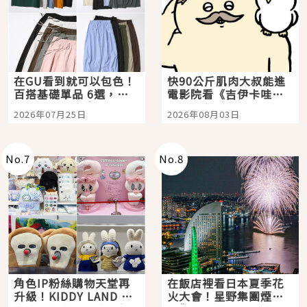
在GU看到就可以包色！
快90公斤肌肉大叔能進
百搭基礎單品 6選，閉
電影院看《吉伊卡哇》
眼全收也不心疼
嗎？日本重金屬樂團
2026年07月25日
2026年08月03日
「打首」會長與nagano
老師一同給出了答案
No.
7
No.
8
角色IP粉絲購物天堂再
在飯店裡看日本夏季花
升級！KIDDY LAND 原
火大會！星野集團煙火