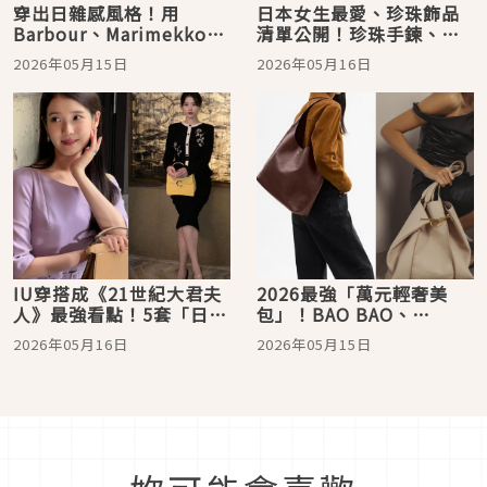
穿出日雜感風格！用
日本女生最愛、珍珠飾品
Barbour、Marimekko印
清單公開！珍珠手鍊、珍
花打造不費力時髦，日系
珠流蘇耳環…自帶柔光濾
2026年05月15日
2026年05月16日
女孩都著迷
鏡
IU穿搭成《21世紀大君夫
2026最強「萬元輕奢美
人》最強看點！5套「日系
包」！BAO BAO、
名媛風」造型全解析
Cafuné、Coach全上榜…
2026年05月16日
2026年05月15日
小資族也能背出高級感