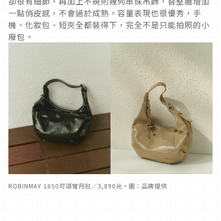
卻很有細節，再加上不規則幾何串珠吊飾，替整體增加
一點俏皮感，不會過於成熟。容量表現也很優秀，手
機、化妝包、短夾全都裝得下，完全不是只能拍照的小
廢包。
ROBINMAY 1850可頌彎月包／3,890元。圖：品牌提供