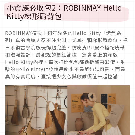
小資族必收包2：ROBINMAY Hello
Kitty梯形肩背包
ROBINMAY這次十週年聯名的Hello Kitty「烤焦系
列」真的會讓人忍不住尖叫，尤其這顆梯形肩背包，把
日系復古學院感玩得超完整。仿麂皮PU皮革搭配皮帶
扣磁吸設計，最犯規的是細節控一定會愛上的滿版
Hello Kitty內裡，每次打開包包都像拆驚喜彩蛋。附
贈的Hello Kitty化妝鏡吊飾也不是單純裝可愛，而是
真的有實用度，直接把少女心與收藏價值一起拉滿。