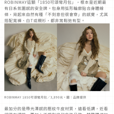
ROBINMAY這顆「1850可頌彎月包」，根本是近期最
有日系氛圍感的安全牌。包身用弧形輪廓貼合身體線
條，背起來自然有種「不刻意但很會穿」的感覺，尤其
搭配寬褲、白T或襯衫，都非常鬆弛有型。
ROBINMAY 1850可頌彎月包／3,890元。圖：品牌提供
最加分的是帶光澤感的壓紋牛皮材質，遠看低調，近看