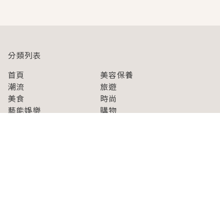
即達
分類列表
首頁
美容保養
潮流
旅遊
美食
時尚
藝能娛樂
購物
關於Japaholic
關於我們
免責事項
寫手招募
Japaholic Girls招募
廣告、合作洽談
關鍵字列表
お問い合わせ