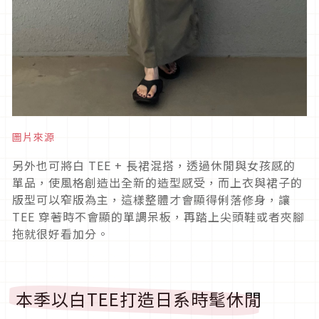
圖片來源
另外也可將白
TEE +
長裙混搭，透過休閒與女孩感的
單品，使風格創造出全新的造型感受，而上衣與裙子的
版型可以窄版為主，這樣整體才會顯得俐落修身，讓
TEE
穿著時不會顯的單調呆板，再踏上尖頭鞋或者夾腳
拖就很好看加分。
本季以白
TEE
打造日系時髦休閒