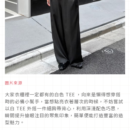
圖片來源
大家衣櫃裡一定都有的白色
TEE
，向來是懶得想穿搭
時的必備小幫手，當想點亮衣著層次的時候，不妨嘗試
以白
TEE
外搭一件細肩帶背心，利用深淺配色巧思，
瞬間提升搶眼注目的聚焦印象，簡單便能打造豐富的造
型魅力。