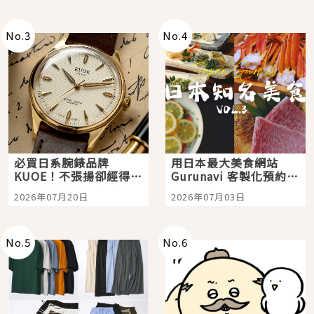
次全體驗
No.
3
No.
4
必買日系腕錶品牌
用日本最大美食網站
KUOE！不張揚卻經得起
Gurunavi 客製化預約九
時間洗鍊的經典之作五
大都市餐廳，打造專屬
2026年07月20日
2026年07月03日
選
美食體驗！
No.
5
No.
6