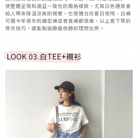
使整體呈現和諧且一致性的風格樣貌，尤其白色通常會
給人帶來降溫涼爽的視覺，也很適合在夏日使用，白褲
可選今年很夯的繭型褲或者寬褲都很推，以上寬下窄的
穿衣技巧，還能製造顯瘦修飾的理想比例。
LOOK 03.
白
TEE+
襯衫