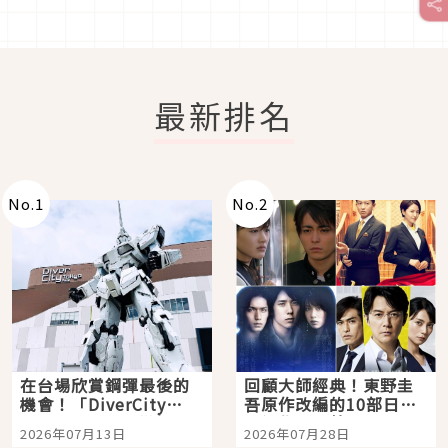
最新排名
No.
1
No.
2
在台場欣賞鋼彈最後的
回顧大師經典！東野圭
機會！「DiverCity
吾原作改編的10部日本
Tokyo Plaza」搭船、
影視作品推薦
2026年07月13日
2026年07月28日
購物、美食及夜景，一