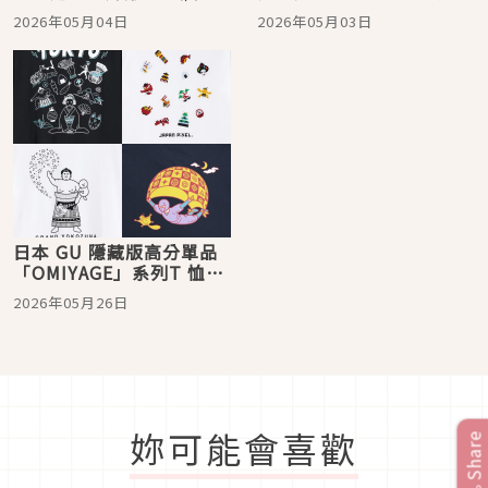
日系率性休閒氣息
營造舒適好感度
2026年05月04日
2026年05月03日
日本 GU 隱藏版高分單品
「OMIYAGE」系列T 恤！
藝術聯名 x 無性別穿搭 x
2026年05月26日
高CP值
妳可能會喜歡
Share