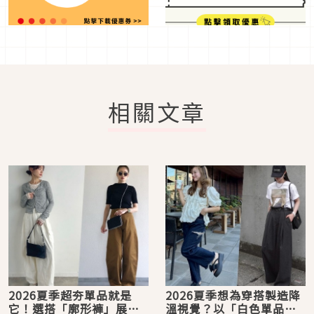
相關文章
2026夏季超夯單品就是
2026夏季想為穿搭製造降
它！選搭「廓形褲」展現
溫視覺？以「白色單品」