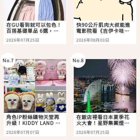
在GU看到就可以包色！
快90公斤肌肉大叔能進
百搭基礎單品 6選，閉
電影院看《吉伊卡哇》
眼全收也不心疼
嗎？日本重金屬樂團
2026年07月25日
2026年08月03日
「打首」會長與nagano
老師一同給出了答案
No.
7
No.
8
角色IP粉絲購物天堂再
在飯店裡看日本夏季花
升級！KIDDY LAND 原
火大會！星野集團煙火
宿店吉伊卡哇迎客，新
景觀飯店6選，讓你不用
2026年07月07日
2026年07月25日
開幕 OMOKADO 店3分
人擠人悠閒欣賞