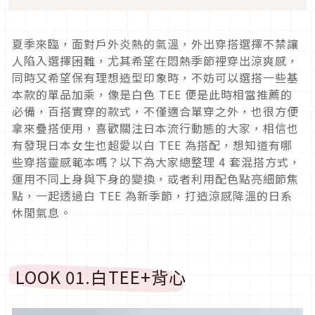
夏季來臨，面對戶外炎熱的氣溫，外出穿搭選擇不禁讓
人陷入選擇困難，尤其希望在悶熱季節裡穿出涼爽感，
同時又希望保有理想造型印象時，不妨可以選搭一些基
本款的單品加乘，像是白色
TEE
便是此時相當推薦的
必備，百搭實穿的款式，不僅適合單穿之外，也很方便
拿來疊搭使用，喜歡關注日本流行動態的大家，相信也
有發現日本女生也超愛以白
TEE
為搭配，想知道有哪
些穿搭靈感範本嗎？以下為大家總整理
4
套混搭方式，
運用不同上身與下身的變換，或者利用配色點亮細節焦
點，一起透過白
TEE
為新季節，打造涼感降溫的日系
休閒氣息。
LOOK 01.
白
TEE+
背心