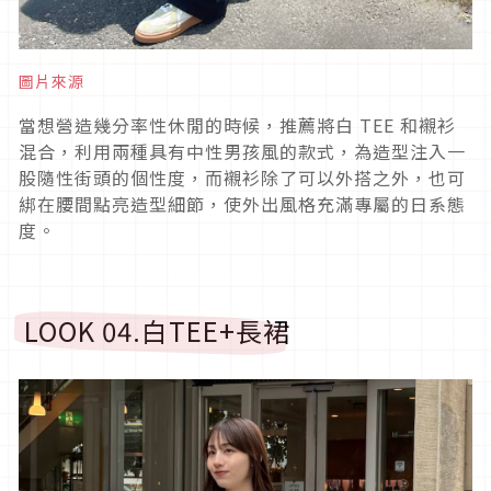
圖片來源
當想營造幾分率性休閒的時候，推薦將白
TEE
和襯衫
混合，利用兩種具有中性男孩風的款式，為造型注入一
股隨性街頭的個性度，而襯衫除了可以外搭之外，也可
綁在腰間點亮造型細節，使外出風格充滿專屬的日系態
度。
LOOK 04.
白
TEE+
長裙