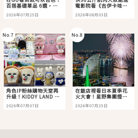
百搭基礎單品 6選，閉
電影院看《吉伊卡哇》
眼全收也不心疼
嗎？日本重金屬樂團
2026年07月25日
2026年08月03日
「打首」會長與nagano
老師一同給出了答案
No.
7
No.
8
角色IP粉絲購物天堂再
在飯店裡看日本夏季花
升級！KIDDY LAND 原
火大會！星野集團煙火
宿店吉伊卡哇迎客，新
景觀飯店6選，讓你不用
2026年07月07日
2026年07月25日
開幕 OMOKADO 店3分
人擠人悠閒欣賞
即達