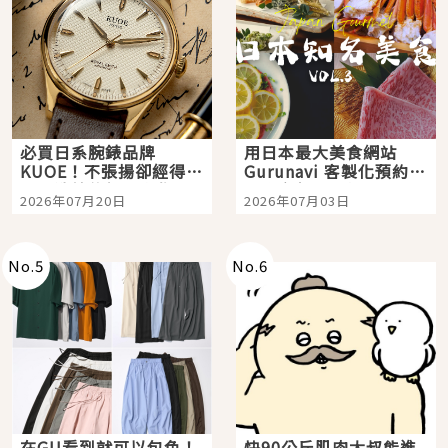
必買日系腕錶品牌
用日本最大美食網站
KUOE！不張揚卻經得起
Gurunavi 客製化預約九
時間洗鍊的經典之作五
大都市餐廳，打造專屬
2026年07月20日
2026年07月03日
選
美食體驗！
No.
5
No.
6
在GU看到就可以包色！
快90公斤肌肉大叔能進