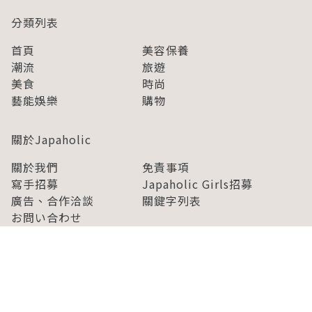
分類列表
首頁
美容保養
潮流
旅遊
美食
時尚
藝能娛樂
購物
關於Japaholic
關於我們
免責事項
寫手招募
Japaholic Girls招募
廣告、合作洽談
關鍵字列表
お問い合わせ