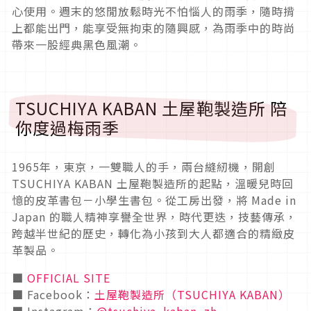
心使用。週末的悠閒放鬆時光不怕惱人的雨季，隨時揹
上都能出門，能享受無拘束的隨興感，為雨季中的時尚
帶來一股經典黑色風潮。
TSUCHIYA KABAN 土屋鞄製造所 陪
你度過梅雨季
1965年，東京，一雙職人的手，兩台縫紉機，開創
TSUCHIYA KABAN 土屋鞄製造所的起點，溫暖兒時回
憶的皮革書包－小學生書包。從工房出發，將 Made in
Japan 的職人精神享譽全世界，時代更迭，技藝傳承，
跨越半世紀的歷史，轉化為小孩到大人都適合的精緻皮
革製品。
■
OFFICIAL SITE
■ Facebook：
土屋鞄製造所（TSUCHIYA KABAN）
■ Instagram：
@tsuchiya_kaban_zh