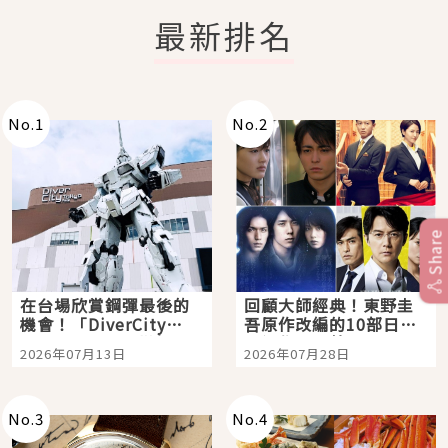
最新排名
No.
1
No.
2
Share
在台場欣賞鋼彈最後的
回顧大師經典！東野圭
機會！「DiverCity
吾原作改編的10部日本
Tokyo Plaza」搭船、
影視作品推薦
2026年07月13日
2026年07月28日
購物、美食及夜景，一
次全體驗
No.
3
No.
4