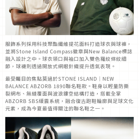
服飾系列採用科技聚酯纖維提花面料打造球衣與球褲，
並將Stone Island Compass徽章與New Balance標誌
融入設計之中。球衣領口與袖口加入雙色羅紋條紋細
節，球襪則透過開放式網眼針織提升透氣表現。
最受矚目的焦點莫過於STONE ISLAND｜NEW
BALANCE ABZORB 1890聯名鞋款。鞋身以輕量防撕
裂網布、無縫覆面與波浪鏤空結構打造，搭載全掌
ABZORB SBS緩震系統，融合復古跑鞋輪廓與足球文化
元素，成為今夏最值得關注的聯名鞋之一。