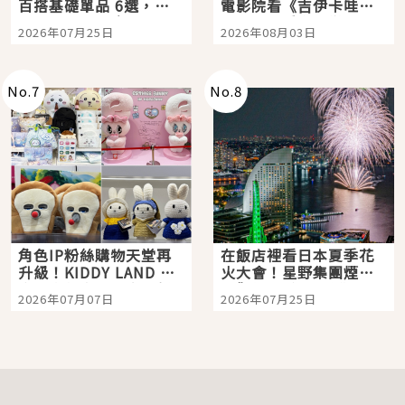
百搭基礎單品 6選，閉
電影院看《吉伊卡哇》
眼全收也不心疼
嗎？日本重金屬樂團
2026年07月25日
2026年08月03日
「打首」會長與nagano
老師一同給出了答案
No.
7
No.
8
角色IP粉絲購物天堂再
在飯店裡看日本夏季花
升級！KIDDY LAND 原
火大會！星野集團煙火
宿店吉伊卡哇迎客，新
景觀飯店6選，讓你不用
2026年07月07日
2026年07月25日
開幕 OMOKADO 店3分
人擠人悠閒欣賞
即達