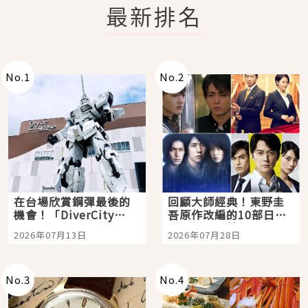
最新排名
No.
1
No.
2
在台場欣賞鋼彈最後的
回顧大師經典！東野圭
機會！「DiverCity
吾原作改編的10部日本
Tokyo Plaza」搭船、
影視作品推薦
2026年07月13日
2026年07月28日
購物、美食及夜景，一
次全體驗
No.
3
No.
4