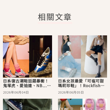
相關文章
日系復古潮鞋話題暴衝！
日系女孩最愛「可塩可甜
鬼塚虎、愛迪達、NB…這
瑪莉珍鞋」！Rockfish厚
雙麂皮拼接＋芭蕾元素，
底設計腿長+10公分、這
2026年06月04日
2026年06月05日
根本東京街拍指定款
雙爆紅洗版日韓社群