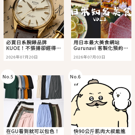
必買日系腕錶品牌
用日本最大美食網站
KUOE！不張揚卻經得起
Gurunavi 客製化預約九
時間洗鍊的經典之作五
大都市餐廳，打造專屬
2026年07月20日
2026年07月03日
選
美食體驗！
No.
5
No.
6
在GU看到就可以包色！
快90公斤肌肉大叔能進