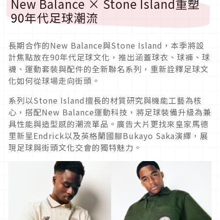
New Balance × Stone Island重塑
90年代足球潮流
長期合作的New Balance與Stone Island，本季將設
計焦點放在90年代足球文化，推出涵蓋球衣、球褲、球
襪、運動套裝與配件的全新聯名系列，重新詮釋足球文
化如何從球場走向街頭。
系列以Stone Island擅長的材質研究與機能工藝為核
心，搭配New Balance運動科技，將足球裝備升級為兼
具性能與造型感的潮流單品。廣告大片更找來皇家馬德
里新星Endrick以及英格蘭國腳Bukayo Saka演繹，展
現足球與街頭文化交會的獨特魅力。