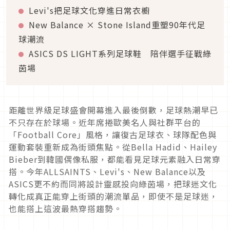
Levi's把足球文化穿進日常衣櫥
New Balance × Stone Island重塑90年代足
球潮流
ASICS DS LIGHT系列足球鞋 陪伴選手征戰綠
茵場
距離世界級足球盛會開幕進入最後倒數，足球熱潮早已
不只存在於球場。近年席捲歐美名人與社群平台的
「Football Core」風格，讓復古足球衣、球隊配色與
運動套裝重新成為街頭焦點。從Bella Hadid、Hailey
Bieber到韓國偶像私服，都能看見足球元素融入日常穿
搭。今年ALLSAINTS、Levi's、New Balance以及
ASICS更不約而同將設計靈感投向綠茵場，把球迷文化
轉化成真正能穿上街頭的潮流單品，即使不是足球迷，
也能搭上這波最熱穿搭趨勢。