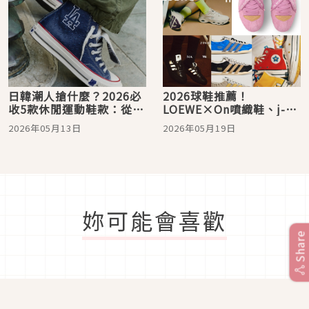
日韓潮人搶什麼？2026必
2026球鞋推薦！
收5款休閒運動鞋款：從
LOEWE×On噴織鞋、j-
MMY解構鞋、NB元祖灰到
hope粉鞋、Converse萌
2026年05月13日
2026年05月19日
adidas Originals 薄底
寵鞋，日韓限量清單爆紅
鞋、Converse全攻略
妳可能會喜歡
Share