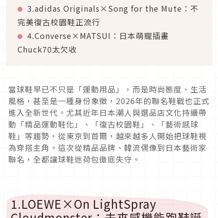
3.adidas Originals×Song for the Mute：不
完美復古校園鞋正流行
4.Converse×MATSUI：日本萌寵插畫
Chuck70太欠收
當球鞋早已不只是「運動用品」，而是時尚態度、生活
風格，甚至是一種身份象徵，2026年的聯名鞋戰也正式
進入全新世代。尤其近年日本潮人與選品店文化持續帶
動「精品運動鞋化」、「復古校園鞋」、「藝術感球
鞋」等趨勢，從東京到首爾，越來越多人開始把球鞋視
為穿搭主角。這次從精品品牌、韓流偶像到日本藝術家
聯名，全都讓球鞋迷荷包徹底失守。
1.LOEWE×On LightSpray
Cloudmonster：未來感機能跑鞋誕