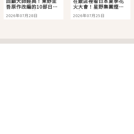
回顧大師經典！東野圭
在飯店裡看日本夏季花
吾原作改編的10部日本
火大會！星野集團煙火
影視作品推薦
景觀飯店6選，讓你不用
2026年07月28日
2026年07月25日
人擠人悠閒欣賞
分類列表
首頁
美容保養
潮流
旅遊
美食
時尚
藝能娛樂
購物
關於Japaholic
關於我們
免責事項
寫手招募
Japaholic Girls招募
廣告、合作洽談
關鍵字列表