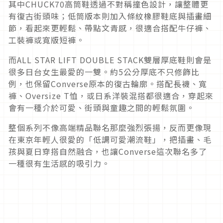
其中CHUCK70高筒鞋透過不對稱撞色設計，讓整體更
有復古街頭味；低筒版本則加入條紋橡膠鞋底與插畫細
節，看起來更輕鬆、帶點文青感，很適合搭配牛仔褲、
工裝褲或寬版短褲。
而ALL STAR LIFT DOUBLE STACK雙層厚底鞋則會是
很多日台女生最愛的一雙。約5公分厚底不只修飾比
例，也保留Converse原本的復古輪廓。搭配長襪、寬
褲、Oversize T恤，或日系洋裝混搭都很適合，穿起來
會有一種介於可愛、街頭與童趣之間的輕鬆氛圍。
整個系列不像高端精品聯名那麼強烈張揚，反而更像現
在東京年輕人很愛的「低調可愛潮流鞋」，把插畫、毛
孩與夏日穿搭自然融合，也讓Converse這次聯名多了
一種很有生活感的吸引力。