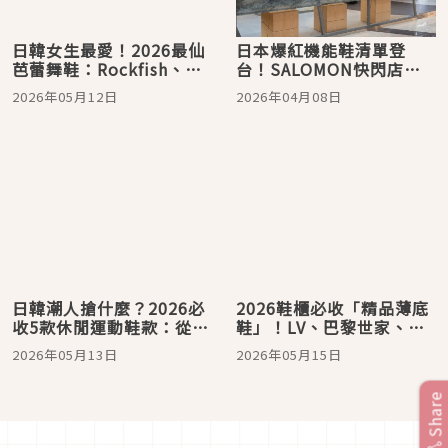
日韓女生最愛！2026最仙
日本爆紅機能鞋清單登
芭蕾舞鞋：Rockfish、
台！SALOMON快閃店登
VIVAIA、Repetto…自帶
入台北101，滿5000元折
2026年05月12日
2026年04月08日
柔光濾鏡
800太優惠、ON昂跑推出
Cloudsoma新作，日系穿
搭控必收！
日韓潮人搶什麼？2026必
2026鞋櫃必收「精品薄底
收5款休閒運動鞋款：從
鞋」！LV、巴黎世家、
MMY解構鞋、NB元祖灰到
SANDRO…一上腳打造日
2026年05月13日
2026年05月15日
adidas Originals 薄底
雜高級鬆弛感
鞋、Converse全攻略
Share