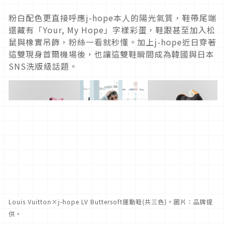
粉白配色更直接呼應j-hope本人的陽光氣質，鞋帶尾端
還藏有「Your, My Hope」字樣彩蛋，鞋跟甚至加入松
鼠與橡實吊飾，粉絲一看就秒懂。加上j-hope近日穿著
這雙現身首爾機場後，也讓這雙鞋瞬間成為韓國與日本
SNS洗版級話題。
Louis Vuitton×j-hope LV Buttersoft運動鞋(共三色)。圖片：品牌提
供。