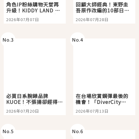
角色IP粉絲購物天堂再
回顧大師經典！東野圭
升級！KIDDY LAND 原
吾原作改編的10部日本
宿店吉伊卡哇迎客，新
影視作品推薦
2026年07月07日
2026年07月28日
開幕 OMOKADO 店3分
即達
No.
3
No.
4
必買日系腕錶品牌
在台場欣賞鋼彈最後的
KUOE！不張揚卻經得起
機會！「DiverCity
時間洗鍊的經典之作五
Tokyo Plaza」搭船、
2026年07月20日
2026年07月13日
選
購物、美食及夜景，一
次全體驗
No.
5
No.
6