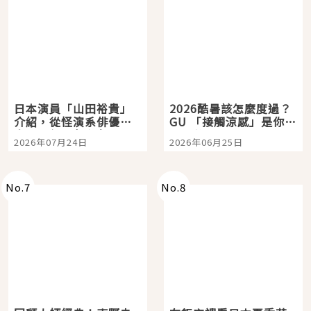
日本演員「山田裕貴」
2026酷暑該怎麼度過？
介紹，從怪演系俳優走
GU 「接觸涼感」是你的
向國民級日劇主角
夏日救星
2026年07月24日
2026年06月25日
No.
7
No.
8