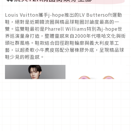
Louis Vuitton攜手j-hope推出的LV Buttersoft運動
鞋，絕對是近期韓流圈與精品球鞋圈討論度最高的一
雙。這雙鞋最初是Pharrell Williams特別為j-hope世
界巡演量身打造，整體靈感來自2000年代嘻哈文化與街
頭社群風格。鞋款結合田徑跑鞋輪廓與義大利皮革工
藝，以超柔軟小牛麂皮搭配分層橡膠外底，呈現精品球
鞋少見的輕盈感。