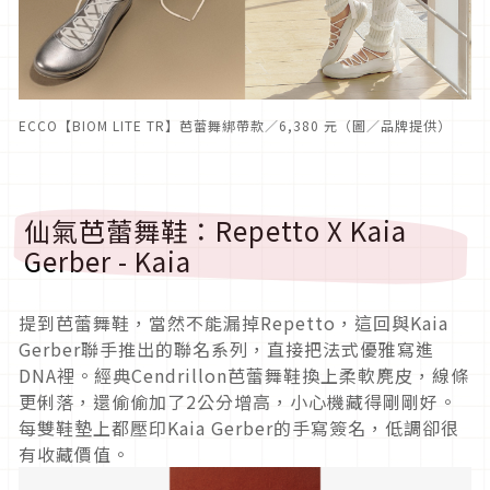
ECCO【BIOM LITE TR】芭蕾舞綁帶款／6,380 元（圖／品牌提供）
仙氣芭蕾舞鞋：Repetto X Kaia
Gerber - Kaia
提到芭蕾舞鞋，當然不能漏掉Repetto，這回與Kaia
Gerber聯手推出的聯名系列，直接把法式優雅寫進
DNA裡。經典Cendrillon芭蕾舞鞋換上柔軟麂皮，線條
更俐落，還偷偷加了2公分增高，小心機藏得剛剛好。
每雙鞋墊上都壓印Kaia Gerber的手寫簽名，低調卻很
有收藏價值。