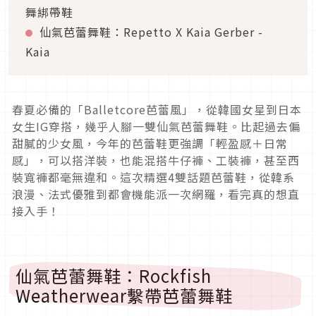
舞綁帶鞋
仙氣芭蕾舞鞋：Repetto X Kaia Gerber -
Kaia
春夏必備的「Balletcore芭蕾風」，從韓國女星到日本
女生IG穿搭，幾乎人腳一雙仙氣芭蕾舞鞋。比起過去偏
甜膩的少女風，今年的芭蕾鞋更強調「輕盈感＋日常
感」，可以搭洋裝，也能混搭牛仔褲、工裝褲，甚至西
裝寬褲都毫無違和。這次精選4雙話題芭蕾鞋，從韓系
浪漫、法式優雅到都會機能派一次網羅，看完真的想直
接入手！
仙氣芭蕾舞鞋：Rockfish
Weatherwear繫帶芭蕾舞鞋