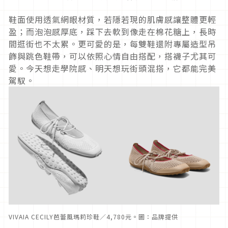
鞋面使用透氣網眼材質，若隱若現的肌膚感讓整體更輕
盈；而泡泡感厚底，踩下去軟到像走在棉花糖上，長時
間逛街也不太累。更可愛的是，每雙鞋還附專屬造型吊
飾與跳色鞋帶，可以依照心情自由搭配，搭襪子尤其可
愛。今天想走學院感、明天想玩街頭混搭，它都能完美
駕馭。
VIVAIA CECILY芭蕾風瑪莉珍鞋／4,780元。圖：品牌提供