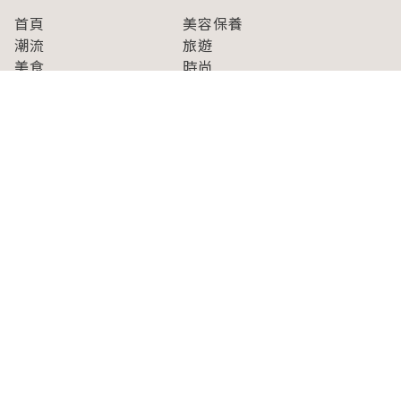
首頁
美容保養
潮流
旅遊
美食
時尚
藝能娛樂
購物
關於Japaholic
關於我們
免責事項
寫手招募
Japaholic Girls招募
廣告、合作洽談
關鍵字列表
お問い合わせ