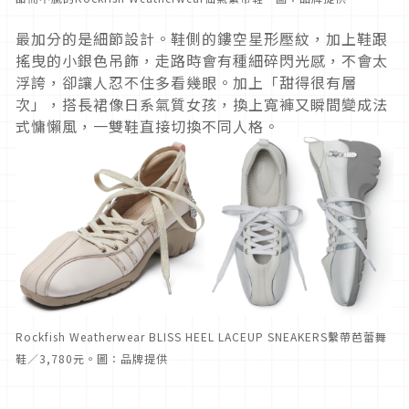
最加分的是細節設計。鞋側的鏤空星形壓紋，加上鞋跟
搖曳的小銀色吊飾，走路時會有種細碎閃光感，不會太
浮誇，卻讓人忍不住多看幾眼。加上「甜得很有層
次」，搭長裙像日系氣質女孩，換上寬褲又瞬間變成法
式慵懶風，一雙鞋直接切換不同人格。
Rockfish Weatherwear BLISS HEEL LACEUP SNEAKERS繫帶芭蕾舞
鞋／3,780元。圖：品牌提供