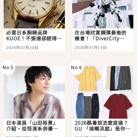
必買日系腕錶品牌
在台場欣賞鋼彈最後的
KUOE！不張揚卻經得起
機會！「DiverCity
時間洗鍊的經典之作五
Tokyo Plaza」搭船、
2026年07月20日
2026年07月13日
選
購物、美食及夜景，一
次全體驗
No.
5
No.
6
日本演員「山田裕貴」
2026酷暑該怎麼度過？
介紹，從怪演系俳優走
GU 「接觸涼感」是你的
向國民級日劇主角
夏日救星