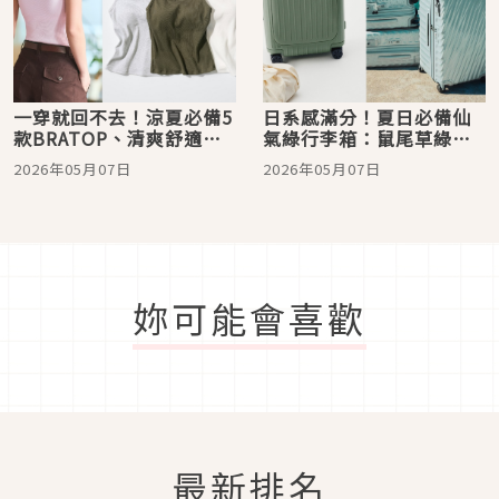
一穿就回不去！涼夏必備5
日系感滿分！夏日必備仙
款BRATOP、清爽舒適百
氣綠行李箱：鼠尾草綠、
搭，單穿也時髦
百里香綠…顏值太夢幻
2026年05月07日
2026年05月07日
妳可能會喜歡
最新排名