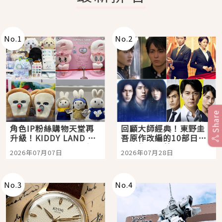
No.
1
No.
2
Share
角色IP粉絲購物天堂再
回顧大師經典！東野圭
升級！KIDDY LAND 原
吾原作改編的10部日本
宿店吉伊卡哇迎客，新
影視作品推薦
2026年07月07日
2026年07月28日
開幕 OMOKADO 店3分
即達
No.
3
No.
4