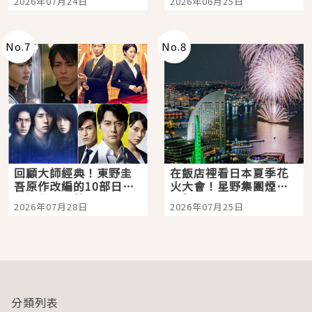
2026年07月24日
2026年06月25日
No.
7
No.
8
回顧大師經典！東野圭
在飯店裡看日本夏季花
吾原作改編的10部日本
火大會！星野集團煙火
影視作品推薦
景觀飯店6選，讓你不用
2026年07月28日
2026年07月25日
人擠人悠閒欣賞
分類列表