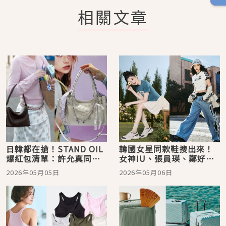
相關文章
日韓都在搶！STAND OIL
韓國女星同款鞋搜出來！
爆紅包清單：許允真同款
女神IU、張員瑛、鄭好
賣到缺貨、這顆限量回歸
娟…這雙鞋讓腿長直接
2026年05月05日
2026年05月06日
必搶
+10公分