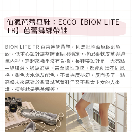
仙氣芭蕾舞鞋：ECCO【BIOM LITE
TR】芭蕾舞綁帶鞋
BIOM LITE TR 芭蕾舞綁帶鞋，則是把輕盈感做到極
致。低重心設計讓整體更貼地穩定，搭配柔軟皮革與透
氣內裡，穿起來幾乎沒有負擔。長鞋帶設計是一大亮點
—繞腳踝、綁蝴蝶結，甚至隨性垂墜，都能創造不同風
格。銀色與水泥灰配色，不會過度夢幻，反而多了一點
高級未來感對於想嘗試芭蕾鞋但又不想太少女的人來
說，這雙就是完美解答。