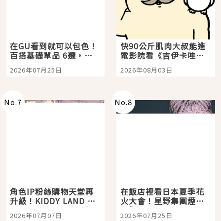
在GU看到就可以包色！
快90公斤肌肉大叔能進
百搭基礎單品 6選，閉
電影院看《吉伊卡哇》
眼全收也不心疼
嗎？日本重金屬樂團
2026年07月25日
2026年08月03日
「打首」會長與nagano
老師一同給出了答案
No.
7
No.
8
角色IP粉絲購物天堂再
在飯店裡看日本夏季花
升級！KIDDY LAND 原
火大會！星野集團煙火
宿店吉伊卡哇迎客，新
景觀飯店6選，讓你不用
2026年07月07日
2026年07月25日
開幕 OMOKADO 店3分
人擠人悠閒欣賞