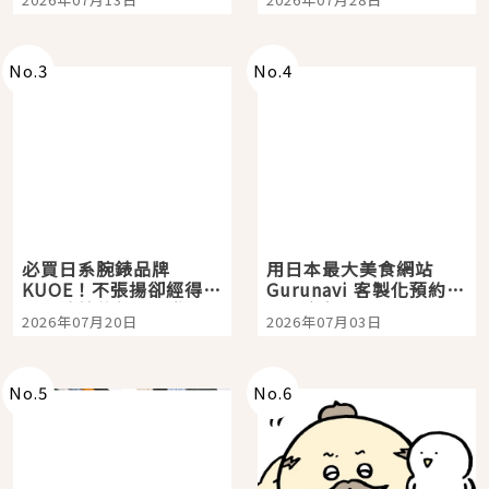
購物、美食及夜景，一
次全體驗
No.
3
No.
4
必買日系腕錶品牌
用日本最大美食網站
KUOE！不張揚卻經得起
Gurunavi 客製化預約九
時間洗鍊的經典之作五
大都市餐廳，打造專屬
2026年07月20日
2026年07月03日
選
美食體驗！
No.
5
No.
6