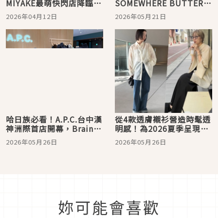
MIYAKE最萌快閃店降臨、
SOMEWHERE BUTTER首
直接被霓虹色洗版…限定
度登台 珍珠奶茶限定系
2026年04月12日
2026年05月21日
商品＋巨型扭蛋機，小心
列Bubble Tea Butteree
荷包失守
搶先開賣
哈日族必看！A.P.C.台中漢
從4款透膚襯衫營造時髦透
神洲際首店開幕，Brain
明感！為2026夏季呈現降
Dead聯名、Coach話題合
溫時髦穿搭
2026年05月26日
2026年05月26日
作同步炸街
妳可能會喜歡