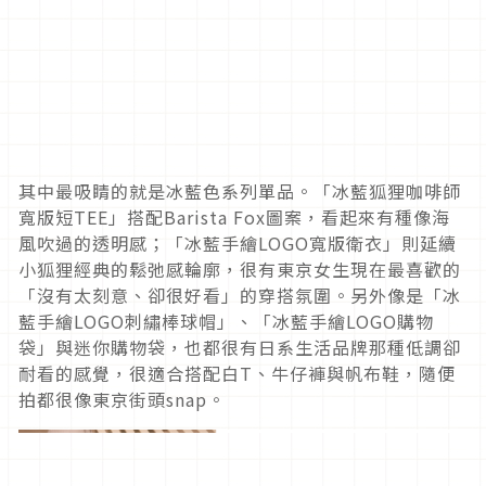
其中最吸睛的就是冰藍色系列單品。「冰藍狐狸咖啡師
寬版短TEE」搭配Barista Fox圖案，看起來有種像海
風吹過的透明感；「冰藍手繪LOGO寬版衛衣」則延續
小狐狸經典的鬆弛感輪廓，很有東京女生現在最喜歡的
「沒有太刻意、卻很好看」的穿搭氛圍。另外像是「冰
藍手繪LOGO刺繡棒球帽」、「冰藍手繪LOGO購物
袋」與迷你購物袋，也都很有日系生活品牌那種低調卻
耐看的感覺，很適合搭配白T、牛仔褲與帆布鞋，隨便
拍都很像東京街頭snap。