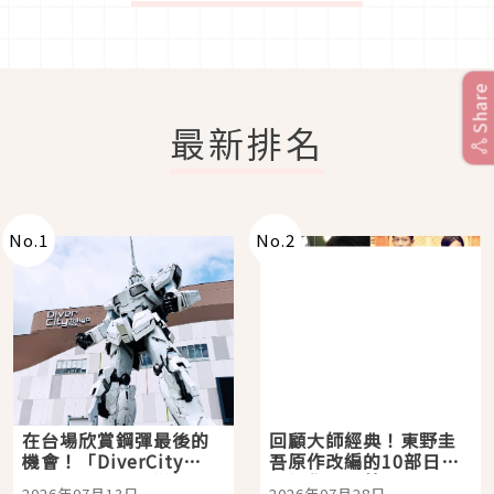
Share
最新排名
No.
1
No.
2
在台場欣賞鋼彈最後的
回顧大師經典！東野圭
機會！「DiverCity
吾原作改編的10部日本
Tokyo Plaza」搭船、
影視作品推薦
2026年07月13日
2026年07月28日