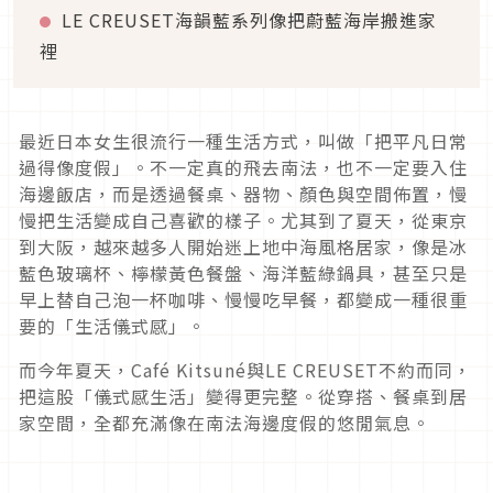
LE CREUSET海韻藍系列像把蔚藍海岸搬進家
裡
最近日本女生很流行一種生活方式，叫做「把平凡日常
過得像度假」。不一定真的飛去南法，也不一定要入住
海邊飯店，而是透過餐桌、器物、顏色與空間佈置，慢
慢把生活變成自己喜歡的樣子。尤其到了夏天，從東京
到大阪，越來越多人開始迷上地中海風格居家，像是冰
藍色玻璃杯、檸檬黃色餐盤、海洋藍綠鍋具，甚至只是
早上替自己泡一杯咖啡、慢慢吃早餐，都變成一種很重
要的「生活儀式感」。
而今年夏天，Café Kitsuné與LE CREUSET不約而同，
把這股「儀式感生活」變得更完整。從穿搭、餐桌到居
家空間，全都充滿像在南法海邊度假的悠閒氣息。