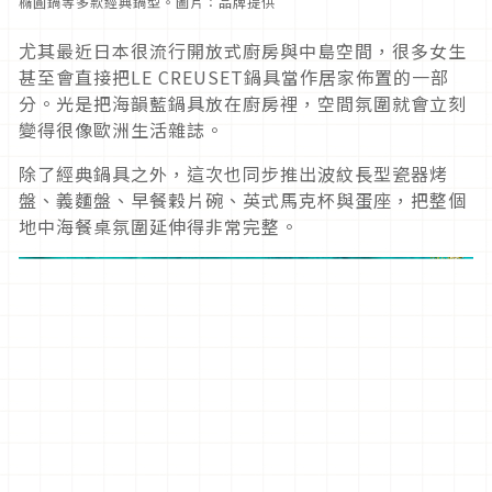
橢圓鍋等多款經典鍋型。圖片：品牌提供
尤其最近日本很流行開放式廚房與中島空間，很多女生
甚至會直接把LE CREUSET鍋具當作居家佈置的一部
分。光是把海韻藍鍋具放在廚房裡，空間氛圍就會立刻
變得很像歐洲生活雜誌。
除了經典鍋具之外，這次也同步推出波紋長型瓷器烤
盤、義麵盤、早餐穀片碗、英式馬克杯與蛋座，把整個
地中海餐桌氛圍延伸得非常完整。